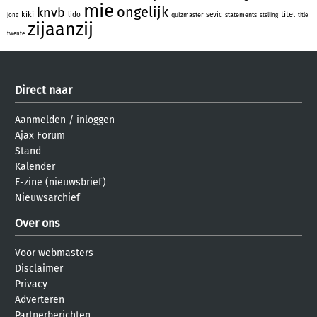
mie
ongelijk
knvb
kiki
titel
lido
sevic
quizmaster
statements
jong
stelling
title
zijaanzij
twente
Direct naar
Aanmelden
/
inloggen
Ajax Forum
Stand
Kalender
E-zine (nieuwsbrief)
Nieuwsarchief
Over ons
Voor webmasters
Disclaimer
Privacy
Adverteren
Partnerberichten