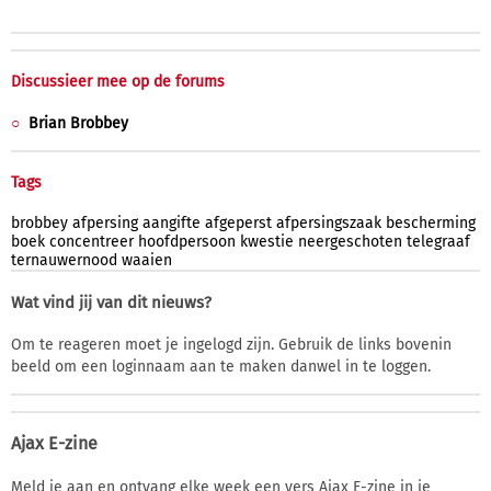
Discussieer mee op de forums
Brian Brobbey
Tags
brobbey
afpersing
aangifte
afgeperst
afpersingszaak
bescherming
boek
concentreer
hoofdpersoon
kwestie
neergeschoten
telegraaf
ternauwernood
waaien
Wat vind jij van dit nieuws?
Om te reageren moet je ingelogd zijn. Gebruik de links bovenin
beeld om een loginnaam aan te maken danwel in te loggen.
Ajax E-zine
Meld je aan en ontvang elke week een vers Ajax E-zine in je