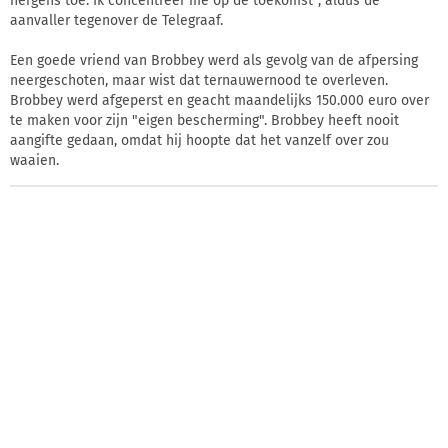
nergens toe. Ik concentreer me op de toekomst", aldus de
aanvaller tegenover de Telegraaf.
Een goede vriend van Brobbey werd als gevolg van de afpersing
neergeschoten, maar wist dat ternauwernood te overleven.
Brobbey werd afgeperst en geacht maandelijks 150.000 euro over
te maken voor zijn "eigen bescherming". Brobbey heeft nooit
aangifte gedaan, omdat hij hoopte dat het vanzelf over zou
waaien.