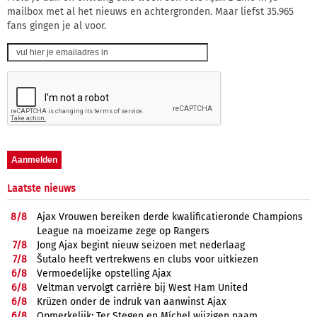
mailbox met al het nieuws en achtergronden. Maar liefst 35.965
fans gingen je al voor.
Laatste nieuws
8/
8
Ajax Vrouwen bereiken derde kwalificatieronde Champions
League na moeizame zege op Rangers
7/
8
Jong Ajax begint nieuw seizoen met nederlaag
7/
8
Šutalo heeft vertrekwens en clubs voor uitkiezen
6/
8
Vermoedelijke opstelling Ajax
6/
8
Veltman vervolgt carrière bij West Ham United
6/
8
Krüzen onder de indruk van aanwinst Ajax
6/
8
Opmerkelijk: Ter Stegen en Míchel wijzigen naam