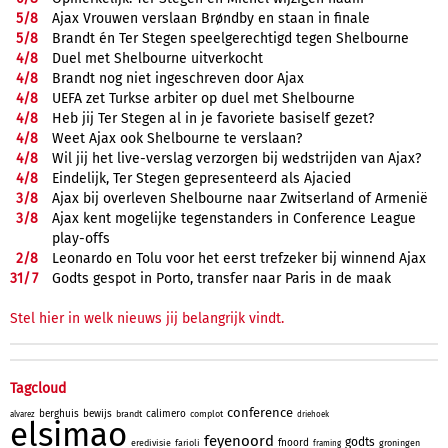
5/
8
Ajax Vrouwen verslaan Brøndby en staan in finale
5/
8
Brandt én Ter Stegen speelgerechtigd tegen Shelbourne
4/
8
Duel met Shelbourne uitverkocht
4/
8
Brandt nog niet ingeschreven door Ajax
4/
8
UEFA zet Turkse arbiter op duel met Shelbourne
4/
8
Heb jij Ter Stegen al in je favoriete basiself gezet?
4/
8
Weet Ajax ook Shelbourne te verslaan?
4/
8
Wil jij het live-verslag verzorgen bij wedstrijden van Ajax?
4/
8
Eindelijk, Ter Stegen gepresenteerd als Ajacied
3/
8
Ajax bij overleven Shelbourne naar Zwitserland of Armenië
3/
8
Ajax kent mogelijke tegenstanders in Conference League
play-offs
2/
8
Leonardo en Tolu voor het eerst trefzeker bij winnend Ajax
31/
7
Godts gespot in Porto, transfer naar Paris in de maak
Stel hier in welk nieuws jij belangrijk vindt.
Tagcloud
conference
berghuis
bewijs
calimero
brandt
complot
alvarez
driehoek
elsimao
feyenoord
godts
fnoord
eredivisie
farioli
groningen
framing