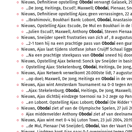
Nieuws, Definitieve opstelling:
Obodai
vervangt Galasek, 29
...De Jong, Heitinga, Escud?, Maxwell;
Obodai
, Pienaar, Sn
Nieuws, Definitieve opstelling Ajax; geen verrassingen, 22 a
...Ibrahimovic, Boukhari Bank: Lobont,
Obodai
, Anastasiou
Nieuws, Opstelling Ajax: Escude, De Mul en Boukhari in de b
...Julien Escud?, Maxwell, Anthony
Obodai
, Steven Pienaar
Nieuws, Sneijder speelt frustraties van zich af , 8 augustus
...2-1 toen hij na een prachtige pass van
Obodai
een gaatj
Nieuws, Ajax laat tijdens slotfase Johan Cruijff Schaal ligg
...Na een prachtige steekpass van
Obodai
sneed hij door
Nieuws, Opstelling Ajax bekend: Sonck ipv Sneijder in basis
Opstelling Ajax: Stekelenburg,
Obodai
, Heitinga, De Jong,
Nieuws, Ajax Netwerk verwelkomt 20.000ste lid!, 7 augustus
...op doel; Maxwell, De Jong, Heitinga en
Obodai
in de ver
Nieuws, Ajax wint Amsterdam Tournament na 0-0 tegen Arse
...Ajax: Stekelenburg;
Obodai
, Heitinga, De Jong, Maxwell; 
Nieuws, Ajax dichtbij eindzege toernooi na 3-2 zege op Pana
...en Lobont. Opstelling Ajax: Lobont;
Obodai
(De Ridder '6
Nieuws,
Obodai
ziet af van de Olympische Spelen, 27 juli 2
Ajax middenvelder Anthony
Obodai
ziet af van deelname
Nieuws, Ajax wint met 0-4 bij Luton Town, 23 juli 2004, 20:1
...de Mul, Pienaar ('46 Sneijder),
Obodai
, Van der Vaart ('4
Nieuws, Lindgren kopt Ajax naar 0-1 overwinning tegen QPR, 