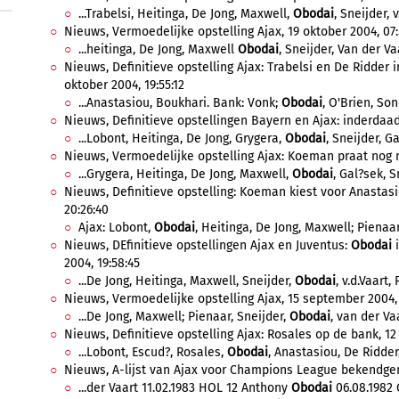
...Trabelsi, Heitinga, De Jong, Maxwell,
Obodai
, Sneijder, v
Nieuws, Vermoedelijke opstelling Ajax, 19 oktober 2004, 07:5
...heitinga, De Jong, Maxwell
Obodai
, Sneijder, Van der Va
Nieuws, Definitieve opstelling Ajax: Trabelsi en De Ridder 
oktober 2004, 19:55:12
...Anastasiou, Boukhari. Bank: Vonk;
Obodai
, O'Brien, Son
Nieuws, Definitieve opstellingen Bayern en Ajax: inderdaad
...Lobont, Heitinga, De Jong, Grygera,
Obodai
, Sneijder, Ga
Nieuws, Vermoedelijke opstelling Ajax: Koeman praat nog m
...Grygera, Heitinga, De Jong, Maxwell,
Obodai
, Gal?sek, S
Nieuws, Definitieve opstelling: Koeman kiest voor Anastas
20:26:40
Ajax: Lobont,
Obodai
, Heitinga, De Jong, Maxwell; Pienaar,
Nieuws, DEfinitieve opstellingen Ajax en Juventus:
Obodai
i
2004, 19:58:45
...De Jong, Heitinga, Maxwell, Sneijder,
Obodai
, v.d.Vaart,
Nieuws, Vermoedelijke opstelling Ajax, 15 september 2004, 
...De Jong, Maxwell; Pienaar, Sneijder,
Obodai
, van der Va
Nieuws, Definitieve opstelling Ajax: Rosales op de bank, 12
...Lobont, Escud?, Rosales,
Obodai
, Anastasiou, De Ridder
Nieuws, A-lijst van Ajax voor Champions League bekendgem
...der Vaart 11.02.1983 HOL 12 Anthony
Obodai
06.08.1982 