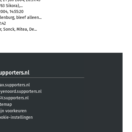
63 Sikora),...
004, 14:55:20
enburg, bleef alleen...
2:42
r, Sonck, Mitea, De...
upporters.nl
ax.supporters.nl
eyenoord.supporters.nl
V.supporters.nl
itemap
ijn voorkeuren
ookie-instellingen