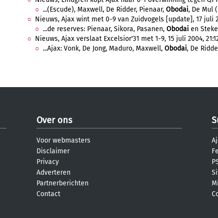
...(Escude), Maxwell, De Ridder, Pienaar,
Obodai
, De Mul ('
Nieuws, Ajax wint met 0-9 van Zuidvogels [update], 17 juli 2
...de reserves: Pienaar, Sikora, Pasanen,
Obodai
en Stekel
Nieuws, Ajax verslaat Excelsior'31 met 1-9, 15 juli 2004, 21:1
...Ajax: Vonk, De Jong, Maduro, Maxwell,
Obodai
, De Ridde
Over ons
S
Voor webmasters
Aj
Disclaimer
F
Privacy
PS
Adverteren
S
Partnerberichten
M
Contact
C