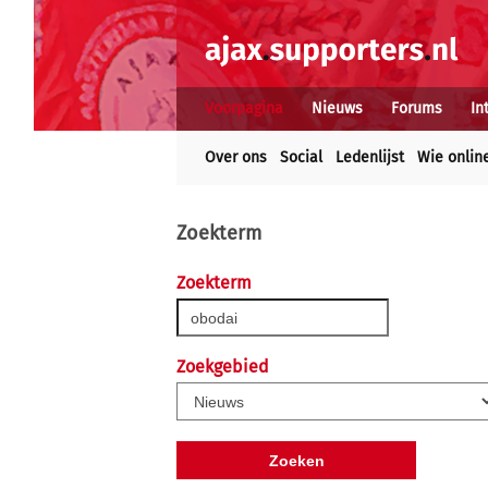
Voorpagina
Nieuws
Forums
In
Over ons
Social
Ledenlijst
Wie onlin
Zoekterm
Zoekterm
Zoekgebied