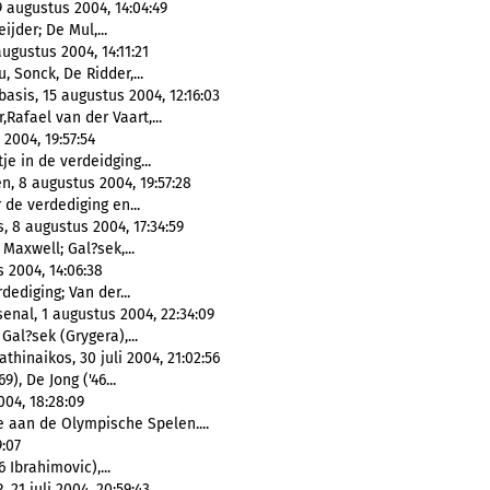
 augustus 2004, 14:04:49
eijder; De Mul,...
ugustus 2004, 14:11:21
, Sonck, De Ridder,...
asis, 15 augustus 2004, 12:16:03
,Rafael van der Vaart,...
 2004, 19:57:54
e in de verdeidging...
en, 8 augustus 2004, 19:57:28
 de verdediging en...
, 8 augustus 2004, 17:34:59
 Maxwell; Gal?sek,...
 2004, 14:06:38
dediging; Van der...
nal, 1 augustus 2004, 22:34:09
Gal?sek (Grygera),...
thinaikos, 30 juli 2004, 21:02:56
9), De Jong ('46...
004, 18:28:09
 aan de Olympische Spelen....
9:07
6 Ibrahimovic),...
21 juli 2004, 20:59:43