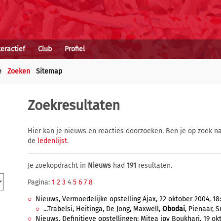
teractief
Club
Profiel
e
Zoeken
Sitemap
Zoekresultaten
Hier kan je nieuws en reacties doorzoeken. Ben je op zoek na
de
ledenlijst
.
Je zoekopdracht in
Nieuws
had
191
resultaten.
Pagina:
1
2
3
4
5
6
7
8
Nieuws, Vermoedelijke opstelling Ajax, 22 oktober 2004, 18:
...Trabelsi, Heitinga, De Jong, Maxwell,
Obodai
, Pienaar, S
Nieuws, Definitieve opstellingen: Mitea ipv Boukhari, 19 okt