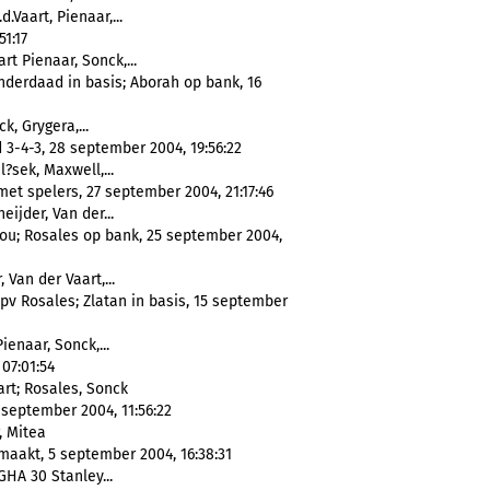
.d.Vaart, Pienaar,...
1:17
art Pienaar, Sonck,...
inderdaad in basis; Aborah op bank, 16
ck, Grygera,...
 3-4-3, 28 september 2004, 19:56:22
l?sek, Maxwell,...
et spelers, 27 september 2004, 21:17:46
neijder, Van der...
iou; Rosales op bank, 25 september 2004,
 Van der Vaart,...
pv Rosales; Zlatan in basis, 15 september
 Pienaar, Sonck,...
07:01:54
art; Rosales, Sonck
 september 2004, 11:56:22
, Mitea
aakt, 5 september 2004, 16:38:31
GHA 30 Stanley...