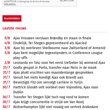
Laatste nieuws
5/
8
Ajax Vrouwen verslaan Brøndby en staan in finale
4/
8
Eindelijk, Ter Stegen gepresenteerd als Ajacied
3/
8
Ajax bij overleven Shelbourne naar Zwitserland of Armenië
3/
8
Ajax kent mogelijke tegenstanders in Conference League
play-offs
2/
8
Leonardo en Tolu voor het eerst trefzeker bij winnend Ajax
31/
7
Godts gespot in Porto, transfer naar Paris in de maak
31/
7
Ajax plukt vruchten van maandenlange gesprekken
31/
7
Vanuit het niets kondigt Ajax ook Brandt aan
31/
7
Bevestigd: Fitz-Jim vervolgt carrière in Turijn
30/
7
Hattrick Gloukh velt oordeel over Vojvodina, Ajax naar
Dublin
30/
7
Transfer Ter Stegen lijkt toch nog rond te komen
30/
7
Ajax krijgt concurrentie in strijd om Van Rooij
30/
7
Wolverhampton lijkt niet rouwig om vertrek Arokodare