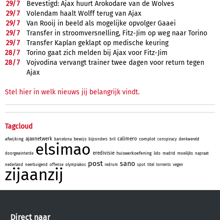
29/
7
Bevestigd: Ajax huurt Arokodare van de Wolves
29/
7
Volendam haalt Wolff terug van Ajax
29/
7
Van Rooij in beeld als mogelijke opvolger Gaaei
29/
7
Transfer in stroomversnelling, Fitz-Jim op weg naar Torino
29/
7
Transfer Kaplan geklapt op medische keuring
28/
7
Torino gaat zich melden bij Ajax voor Fitz-Jim
28/
7
Vojvodina vervangt trainer twee dagen voor return tegen
Ajax
Stel hier in welk nieuws jij belangrijk vindt.
Tagcloud
ajaxnetwerk
calimero
afwijking
bewijs
complot
barcelona
bijzonders
bril
conspiracy
denkwereld
elsimao
eredivisie
huiswerkoefening
doorgewinterde
lido
madrid
moeilijks
napraat
post
sano
nederland
neerbuigend
offense
olympiakos
redrum
spot
titel
torrents
vegen
zijaanzij
Direct naar