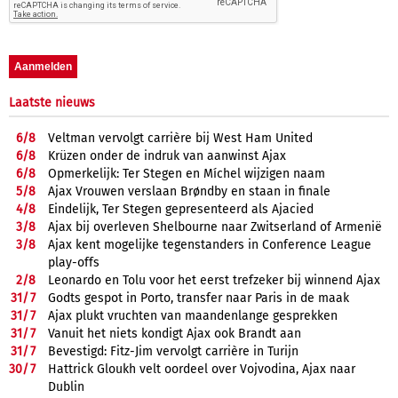
Laatste nieuws
6/
8
Veltman vervolgt carrière bij West Ham United
6/
8
Krüzen onder de indruk van aanwinst Ajax
6/
8
Opmerkelijk: Ter Stegen en Míchel wijzigen naam
5/
8
Ajax Vrouwen verslaan Brøndby en staan in finale
4/
8
Eindelijk, Ter Stegen gepresenteerd als Ajacied
3/
8
Ajax bij overleven Shelbourne naar Zwitserland of Armenië
3/
8
Ajax kent mogelijke tegenstanders in Conference League
play-offs
2/
8
Leonardo en Tolu voor het eerst trefzeker bij winnend Ajax
31/
7
Godts gespot in Porto, transfer naar Paris in de maak
31/
7
Ajax plukt vruchten van maandenlange gesprekken
31/
7
Vanuit het niets kondigt Ajax ook Brandt aan
31/
7
Bevestigd: Fitz-Jim vervolgt carrière in Turijn
30/
7
Hattrick Gloukh velt oordeel over Vojvodina, Ajax naar
Dublin