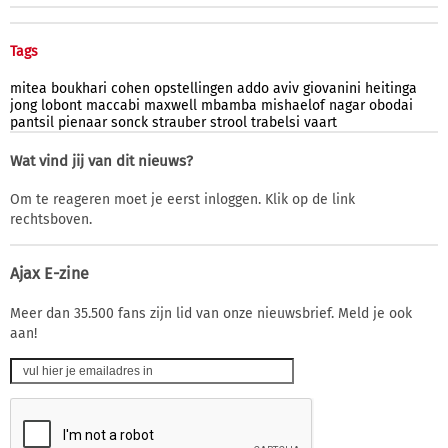
Tags
mitea
boukhari
cohen
opstellingen
addo
aviv
giovanini
heitinga
jong
lobont
maccabi
maxwell
mbamba
mishaelof
nagar
obodai
pantsil
pienaar
sonck
strauber
strool
trabelsi
vaart
Wat vind jij van dit nieuws?
Om te reageren moet je eerst inloggen. Klik op de link
rechtsboven.
Ajax E-zine
Meer dan 35.500 fans zijn lid van onze nieuwsbrief. Meld je ook
aan!