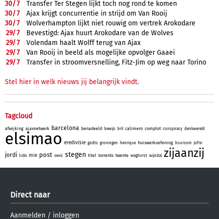
30/
7
Transfer Ter Stegen lijkt toch nog rond te komen
30/
7
Ajax krijgt concurrentie in strijd om Van Rooij
30/
7
Wolverhampton lijkt niet rouwig om vertrek Arokodare
29/
7
Bevestigd: Ajax huurt Arokodare van de Wolves
29/
7
Volendam haalt Wolff terug van Ajax
29/
7
Van Rooij in beeld als mogelijke opvolger Gaaei
29/
7
Transfer in stroomversnelling, Fitz-Jim op weg naar Torino
Stel hier in welk nieuws jij belangrijk vindt.
Tagcloud
barcelona
afwijking
ajaxnetwerk
benadeeld
calimero
complot
bewijs
bril
conspiracy
denkwereld
elsimao
eredivisie
huiswerkoefening
godts
groningen
henrique
huursom
jofre
zijaanzij
stegen
post
jordi
mie
lido
titel
torrents
twente
sevic
weghorst
wijndal
Direct naar
Aanmelden
/
inloggen