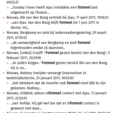
09:53:37
...Sunday Times heeft Ajax inmiddels een
formeel
bod
uitgebracht op Thulani...
Nieuws, Rik van den Boog vertrekt bij Ajax, 17 april 2011, 19:16:23
...van Ajax. Van den Boog blijft
formeel
tot 1 juni 2011 in
dienst. Hij...
Nieuws, Bergkamp en Jonk bij ledenraadvergadering, 29 maart
2011, 07:10:52
...de aanwezigheid van Bergkamp en Jonk
formeel
tegenhouden omdat zij daarvoor...
Nieuws, [video] Cruijff: "
Formeel
gezien beslist Van den Boog", 9
februari 2011, 20:29:16
...te zullen krijgen. "
Formeel
gezien beslist Rik van den Boog.
Hij is nu...
Nieuws, Rodney Sneijder vervangt Emanuelson in
wedstrijdselectie, 23 januari 2011, 10:52:02
...Dat betekent dat de transfer ook
formeel
rond lijkt te zijn
gekomen. Rodney...
Nieuws, Hiddink: alleen in
formeel
contact met Ajax, 13 januari
2011, 22:52:01
...van Turkije. Hij gaf wel toe dat er in
formeel
contact is
geweest met Ajax....