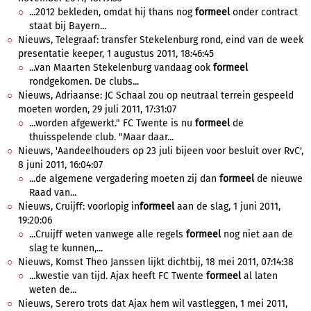
...2012 bekleden, omdat hij thans nog
formeel
onder contract
staat bij Bayern...
Nieuws, Telegraaf: transfer Stekelenburg rond, eind van de week
presentatie keeper, 1 augustus 2011, 18:46:45
...van Maarten Stekelenburg vandaag ook
formeel
rondgekomen. De clubs...
Nieuws, Adriaanse: JC Schaal zou op neutraal terrein gespeeld
moeten worden, 29 juli 2011, 17:31:07
...worden afgewerkt." FC Twente is nu
formeel
de
thuisspelende club. "Maar daar...
Nieuws, 'Aandeelhouders op 23 juli bijeen voor besluit over RvC',
8 juni 2011, 16:04:07
...de algemene vergadering moeten zij dan
formeel
de nieuwe
Raad van...
Nieuws, Cruijff: voorlopig in
formeel
aan de slag, 1 juni 2011,
19:20:06
...Cruijff weten vanwege alle regels
formeel
nog niet aan de
slag te kunnen,...
Nieuws, Komst Theo Janssen lijkt dichtbij, 18 mei 2011, 07:14:38
...kwestie van tijd. Ajax heeft FC Twente
formeel
al laten
weten de...
Nieuws, Serero trots dat Ajax hem wil vastleggen, 1 mei 2011,