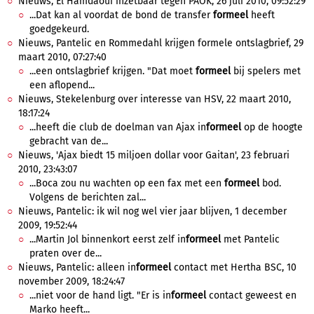
Nieuws, El Hamdaoui inzetbaar tegen PAOK, 26 juli 2010, 09:52:29
...Dat kan al voordat de bond de transfer
formeel
heeft
goedgekeurd.
Nieuws, Pantelic en Rommedahl krijgen formele ontslagbrief, 29
maart 2010, 07:27:40
...een ontslagbrief krijgen. "Dat moet
formeel
bij spelers met
een aflopend...
Nieuws, Stekelenburg over interesse van HSV, 22 maart 2010,
18:17:24
...heeft die club de doelman van Ajax in
formeel
op de hoogte
gebracht van de...
Nieuws, 'Ajax biedt 15 miljoen dollar voor Gaitan', 23 februari
2010, 23:43:07
...Boca zou nu wachten op een fax met een
formeel
bod.
Volgens de berichten zal...
Nieuws, Pantelic: ik wil nog wel vier jaar blijven, 1 december
2009, 19:52:44
...Martin Jol binnenkort eerst zelf in
formeel
met Pantelic
praten over de...
Nieuws, Pantelic: alleen in
formeel
contact met Hertha BSC, 10
november 2009, 18:24:47
...niet voor de hand ligt. "Er is in
formeel
contact geweest en
Marko heeft...