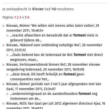
Je zoekopdracht in
Nieuws
had
140
resultaten.
Pagina:
1
2
3
4
5
6
Nieuws, Römer: 'We willen niet ineens alles laten vallen', 29
november 2011, 10:48:54
...reactie afwachten en benadrukt dat er
formeel
niets is
gebeurd tijdens de...
Nieuws, 'Akkoord over ontbinding voltallige RvC', 28 november
2011, 23:12:32
...Zoals bekend kan de ledenraad de RvC
formeel
niet direct
wegsturen, maar...
Nieuws, Vertrouwensbreuk binnen RvC; 28 november nieuwe
vergadering ledenraad, 20 november 2011, 16:10:08
...deze breuk. Dit heeft feitelijk en
formeel
geen
consequenties voor het...
Nieuws, Römer: periode van 3 tot 5 jaar afgesproken met Van
Gaal, 17 november 2011, 23:34:07
...ondernemingsraad en de aandeelhouders
formeel
nog
instemmen om de...
Nieuws, NOS: Van Gaal per juli 2012 algemeen directeur Ajax, 16
november 2011, 18:49:53