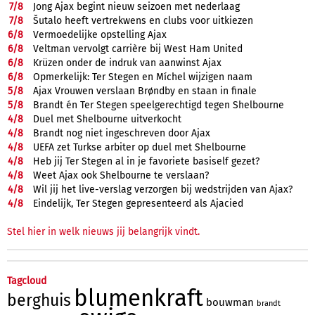
7/
8
Jong Ajax begint nieuw seizoen met nederlaag
7/
8
Šutalo heeft vertrekwens en clubs voor uitkiezen
6/
8
Vermoedelijke opstelling Ajax
6/
8
Veltman vervolgt carrière bij West Ham United
6/
8
Krüzen onder de indruk van aanwinst Ajax
6/
8
Opmerkelijk: Ter Stegen en Míchel wijzigen naam
5/
8
Ajax Vrouwen verslaan Brøndby en staan in finale
5/
8
Brandt én Ter Stegen speelgerechtigd tegen Shelbourne
4/
8
Duel met Shelbourne uitverkocht
4/
8
Brandt nog niet ingeschreven door Ajax
4/
8
UEFA zet Turkse arbiter op duel met Shelbourne
4/
8
Heb jij Ter Stegen al in je favoriete basiself gezet?
4/
8
Weet Ajax ook Shelbourne te verslaan?
4/
8
Wil jij het live-verslag verzorgen bij wedstrijden van Ajax?
4/
8
Eindelijk, Ter Stegen gepresenteerd als Ajacied
Stel hier in welk nieuws jij belangrijk vindt.
Tagcloud
blumenkraft
berghuis
bouwman
brandt