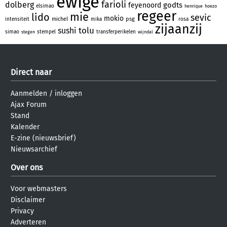
ewige
farioli
dolberg
godts
feyenoord
elsimao
henrique
hoezo
regeer
mie
lido
sevic
mokio
michel
psg
intensiteit
mika
rosa
zijaanzij
tolu
sushi
simao
stempel
transferperikelen
stegen
wijndal
Direct naar
Aanmelden
/
inloggen
Ajax Forum
Stand
Kalender
E-zine (nieuwsbrief)
Nieuwsarchief
Over ons
Voor webmasters
Disclaimer
Privacy
Adverteren