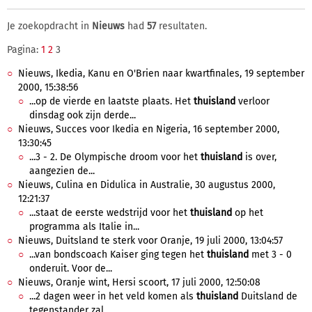
Je zoekopdracht in
Nieuws
had
57
resultaten.
Pagina:
1
2
3
Nieuws, Ikedia, Kanu en O'Brien naar kwartfinales, 19 september
2000, 15:38:56
...op de vierde en laatste plaats. Het
thuisland
verloor
dinsdag ook zijn derde...
Nieuws, Succes voor Ikedia en Nigeria, 16 september 2000,
13:30:45
...3 - 2. De Olympische droom voor het
thuisland
is over,
aangezien de...
Nieuws, Culina en Didulica in Australie, 30 augustus 2000,
12:21:37
...staat de eerste wedstrijd voor het
thuisland
op het
programma als Italie in...
Nieuws, Duitsland te sterk voor Oranje, 19 juli 2000, 13:04:57
...van bondscoach Kaiser ging tegen het
thuisland
met 3 - 0
onderuit. Voor de...
Nieuws, Oranje wint, Hersi scoort, 17 juli 2000, 12:50:08
...2 dagen weer in het veld komen als
thuisland
Duitsland de
tegenstander zal...