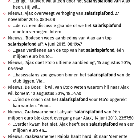
...krijgt. "Kluivert wil alleen door het
salarisplafond
van Ajax
heen. Hij wil...
Nieuws, Ajax overweegt verhoging van
salarisplafond
, 27
november 2016, 08:14:08
...de rvc een discussie gaande of we het
salarisplafond
moeten verhogen. Intern...
Nieuws, 'Boilesen wees aanbieding van Ajax aan top
salarisplafond
af', 4 juni 2015, 08:19:47
...gaan verdienen aan de top van het
salarisplafond
, één
miljoen euro bruto....
Nieuws, 'Ajax doet Eto'o ultieme aanbieding', 15 augustus 2014,
06:55:48
...basissalaris zou gewoon binnen het
salarisplafond
van de
club liggen. Via...
Nieuws, De Boer: 'ik wil van Eto'o weten waarom hij naar Ajax
wil komen', 10 augustus 2014, 18:54:40
...vind de coach dat het
salarisplafond
voor Eto'o opgerekt
kan worden. "Voor...
Nieuws, Zaakwaarnemer Labyad: '
salarisplafond
van één
miljoen euro blokkeert overgang naar Ajax', 14 juni 2013, 23:57:50
...verder kwam het niet. Ajax heeft een
salarisplafond
van een
miljoen euro en...
Nieuws, Zaakwaarnemer Raiola haalt hard uit naar 'demente