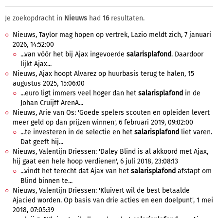
Je zoekopdracht in
Nieuws
had
16
resultaten.
Nieuws, Taylor mag hopen op vertrek, Lazio meldt zich, 7 januari
2026, 14:52:00
...van vóór het bij Ajax ingevoerde
salarisplafond
. Daardoor
lijkt Ajax...
Nieuws, Ajax hoopt Alvarez op huurbasis terug te halen, 15
augustus 2025, 15:06:00
...euro ligt immers veel hoger dan het
salarisplafond
in de
Johan Cruijff ArenA...
Nieuws, Arie van Os: 'Goede spelers scouten en opleiden levert
meer geld op dan prijzen winnen', 6 februari 2019, 09:02:00
...te investeren in de selectie en het
salarisplafond
liet varen.
Dat geeft hij...
Nieuws, Valentijn Driessen: 'Daley Blind is al akkoord met Ajax,
hij gaat een hele hoop verdienen', 6 juli 2018, 23:08:13
...vindt het terecht dat Ajax van het
salarisplafond
afstapt om
Blind binnen te...
Nieuws, Valentijn Driessen: 'Kluivert wil de best betaalde
Ajacied worden. Op basis van drie acties en een doelpunt', 1 mei
2018, 07:05:39