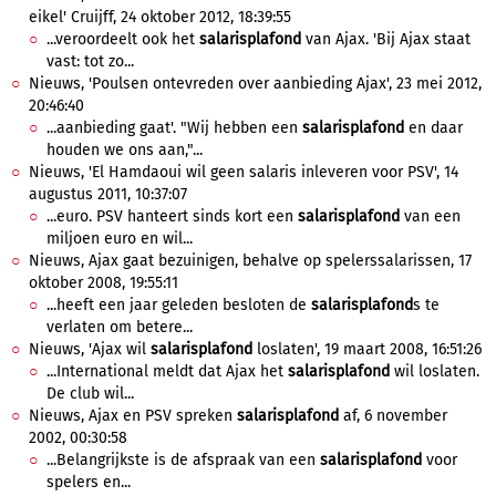
eikel' Cruijff, 24 oktober 2012, 18:39:55
...veroordeelt ook het
salarisplafond
van Ajax. 'Bij Ajax staat
vast: tot zo...
Nieuws, 'Poulsen ontevreden over aanbieding Ajax', 23 mei 2012,
20:46:40
...aanbieding gaat'. "Wij hebben een
salarisplafond
en daar
houden we ons aan,"...
Nieuws, 'El Hamdaoui wil geen salaris inleveren voor PSV', 14
augustus 2011, 10:37:07
...euro. PSV hanteert sinds kort een
salarisplafond
van een
miljoen euro en wil...
Nieuws, Ajax gaat bezuinigen, behalve op spelerssalarissen, 17
oktober 2008, 19:55:11
...heeft een jaar geleden besloten de
salarisplafond
s te
verlaten om betere...
Nieuws, 'Ajax wil
salarisplafond
loslaten', 19 maart 2008, 16:51:26
...International meldt dat Ajax het
salarisplafond
wil loslaten.
De club wil...
Nieuws, Ajax en PSV spreken
salarisplafond
af, 6 november
2002, 00:30:58
...Belangrijkste is de afspraak van een
salarisplafond
voor
spelers en...