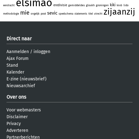
elsimao
kiki
eredivisie
gemiddeldes
gloukh
groningen
lido
eendracht
knvb
zijaanzij
mie
sevic
post
methodologie
ongelijk
speelschema
statements
titel
utrecht
Direct naar
Aanmelden
/
inloggen
Ajax Forum
Stand
Kalender
E-zine (nieuwsbrief)
Nieuwsarchief
Over ons
Voor webmasters
Disclaimer
Privacy
Adverteren
Partnerberichten