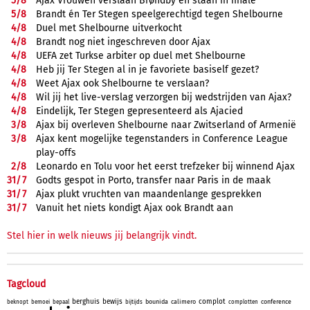
5/
8
Ajax Vrouwen verslaan Brøndby en staan in finale
5/
8
Brandt én Ter Stegen speelgerechtigd tegen Shelbourne
4/
8
Duel met Shelbourne uitverkocht
4/
8
Brandt nog niet ingeschreven door Ajax
4/
8
UEFA zet Turkse arbiter op duel met Shelbourne
4/
8
Heb jij Ter Stegen al in je favoriete basiself gezet?
4/
8
Weet Ajax ook Shelbourne te verslaan?
4/
8
Wil jij het live-verslag verzorgen bij wedstrijden van Ajax?
4/
8
Eindelijk, Ter Stegen gepresenteerd als Ajacied
3/
8
Ajax bij overleven Shelbourne naar Zwitserland of Armenië
3/
8
Ajax kent mogelijke tegenstanders in Conference League
play-offs
2/
8
Leonardo en Tolu voor het eerst trefzeker bij winnend Ajax
31/
7
Godts gespot in Porto, transfer naar Paris in de maak
31/
7
Ajax plukt vruchten van maandenlange gesprekken
31/
7
Vanuit het niets kondigt Ajax ook Brandt aan
Stel hier in welk nieuws jij belangrijk vindt.
Tagcloud
berghuis
bewijs
complot
bounida
calimero
conference
beknopt
bemoei
bepaal
bijtijds
complotten