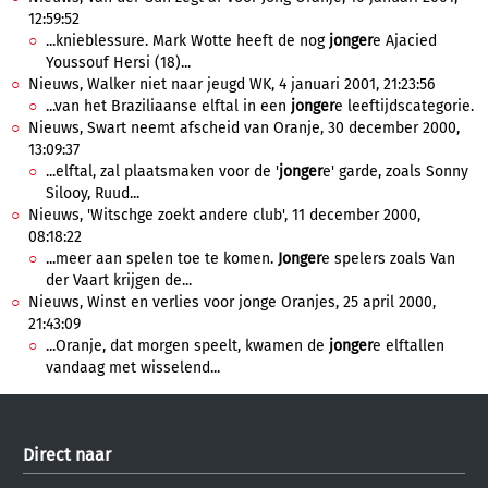
12:59:52
...knieblessure. Mark Wotte heeft de nog
jonger
e Ajacied
Youssouf Hersi (18)...
Nieuws, Walker niet naar jeugd WK, 4 januari 2001, 21:23:56
...van het Braziliaanse elftal in een
jonger
e leeftijdscategorie.
Nieuws, Swart neemt afscheid van Oranje, 30 december 2000,
13:09:37
...elftal, zal plaatsmaken voor de '
jonger
e' garde, zoals Sonny
Silooy, Ruud...
Nieuws, 'Witschge zoekt andere club', 11 december 2000,
08:18:22
...meer aan spelen toe te komen.
Jonger
e spelers zoals Van
der Vaart krijgen de...
Nieuws, Winst en verlies voor jonge Oranjes, 25 april 2000,
21:43:09
...Oranje, dat morgen speelt, kwamen de
jonger
e elftallen
vandaag met wisselend...
Direct naar