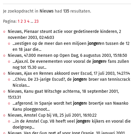
Je zoekopdracht in
Nieuws
had
135
resultaten.
Pagina:
1
2
3
4
...
23
Nieuws, Pienaar steunt actie voor gedetineerde kinderen, 2
november 2003, 02:46:03
...vestigen op de meer dan een miljoen
jonger
en tussen de 12
en 18 jaar die...
Nieuws, 47.000 mensen op Open Dag, 6 augustus 2003, 15:18:50
...Ajax.nl. De evenementen voor vooral de
jonger
e fans zullen
nog tot 15.30 uur...
Nieuws, Ajax en Rennes akkoord over Escud, 17 juli 2003, 14:27:14
...Chivu. De 23-jarige Escud?, de
jonger
e broer van tenniscrack
Nicolas...
Nieuws, Kanu gaat Witschge achterna, 18 september 2001,
15:13:31
...afgerond. In Spanje wordt het
jonger
e broertje van Nwanko
Kanu ploeggenoot...
Nieuws, Amstel Cup bij V8, 25 juli 2001, 16:10:22
...in de Amstel Cup. V8 heeft veel
jonger
e kijkers en vooral die
doelgroep...
Nieuws, Van der Gun zegt af voor Jong Oranje, 10 januari 2001,