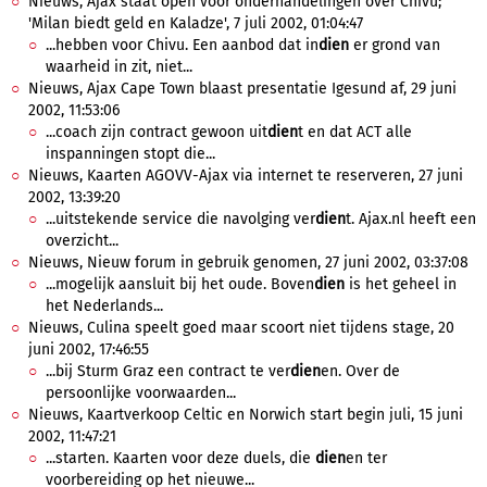
Nieuws, Ajax staat open voor onderhandelingen over Chivu;
'Milan biedt geld en Kaladze', 7 juli 2002, 01:04:47
...hebben voor Chivu. Een aanbod dat in
dien
er grond van
waarheid in zit, niet...
Nieuws, Ajax Cape Town blaast presentatie Igesund af, 29 juni
2002, 11:53:06
...coach zijn contract gewoon uit
dien
t en dat ACT alle
inspanningen stopt die...
Nieuws, Kaarten AGOVV-Ajax via internet te reserveren, 27 juni
2002, 13:39:20
...uitstekende service die navolging ver
dien
t. Ajax.nl heeft een
overzicht...
Nieuws, Nieuw forum in gebruik genomen, 27 juni 2002, 03:37:08
...mogelijk aansluit bij het oude. Boven
dien
is het geheel in
het Nederlands...
Nieuws, Culina speelt goed maar scoort niet tijdens stage, 20
juni 2002, 17:46:55
...bij Sturm Graz een contract te ver
dien
en. Over de
persoonlijke voorwaarden...
Nieuws, Kaartverkoop Celtic en Norwich start begin juli, 15 juni
2002, 11:47:21
...starten. Kaarten voor deze duels, die
dien
en ter
voorbereiding op het nieuwe...