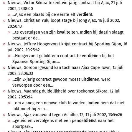
Nieuws, Victor Sikora tekent vierjarig contract bij Ajax, 21 juli
2002, 23:18:00
...Ajax een plaats bij de eerste elf ver
dien
t.
Nieuws, Christian Yulu loopt stage bij Jong Ajax, 16 juli 2002,
20:50:13
...te overtuigen van zijn kwaliteiten. In
dien
hij daarin slaagt
bestaat er de...
Nieuws, Jeffrey Hoogervorst krijgt contract bij Sporting Gijon, 16
juli 2002, 10:25:42
...Hoogervorst gelukt een contract te ver
dien
en bij het
Spaanse Sporting Gijon....
Nieuws, Gordon Igesund kan toch naar Ajax Cape Town, 15 juli
2002, 23:06:33
...zijn 2-jarig contract gewoon moest uit
dien
en, werd
verworpen door een...
Nieuws, Maandag duidelijkheid over toekomst Sikora, 12 juli
2002, 20:53:14
...om alsnog een nieuwe club te vinden. In
dien
hem dat niet
lukt moet hij zich...
Nieuws, Ajax vanavond tegen Achilles'12, 11 juli 2002, 13:54:26
...geleid en vervolgens met een pendel
dien
st naar het
sportpark...