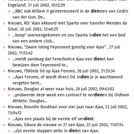
Engeland', 31 juli 2002, 10:12:29
...RBC ook Willem II geinteresseerd in de
dien
sten van Cedric
van der Gun. De...
Nieuws, RD: 'Ajax akkoord met Sparta over transfer Mendes da
Silva', 30 juli 2002, 12:40:25
...koop" overeengekomen en zou Sparta in
dien
het een bod
van een andere club...
Nieuws, "Zware loting Feyenoord gunstig voor Ajax" , 27 juli
2002, 11:53:42
...meldt vandaag dat Fenerbahce Ajax een
dien
st kan
bewijzen door Feyenoord te...
Nieuws, 7500ste lid op Ajax Forums, 26 juli 2002, 21:33:34
...Ajax Forums, of wordt direct lid. In
dien
je je wachtwoord
vergeten bent...
Nieuws, Douglas al weer naar huis, 26 juli 2002, 09:43:02
...probeerde deze week een contract te ver
dien
en bij Oldham
Athletic. Douglas...
Nieuws, Nourdin Boukhari voor vier jaar naar Ajax, 23 juli 2002,
13:04:12
...Ajax een plaats bij de eerste elf ver
dien
t.
Nieuws, Sikora de nieuwe nr 27 van Ajax, 22 juli 2002, 11:07:14
...zijn eerste stappen zette in
dien
st van Ajax.