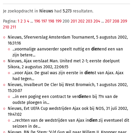
Je zoekopdracht in
Nieuws
had
5.273
resultaten.
Pagina:
1
2
3
4
...
196
197
198
199
200
201
202
203
204
...
207
208
209
210
211
Nieuws, Sfeerverslag Amsterdam Tournament, 5 augustus 2002,
16:31:16
...voormalige aanvoerder speelt nuttig en
dien
end een van
zijn betere...
Nieuws, Ajax verslaat Man. United met 2-1; eerste doelpunt
Sikora, 2 augustus 2002, 22:06:15
...voor Ajax. De goal was zijn eerste in
dien
st van Ajax. Ajax
had tegen...
Nieuws, Invalbeurt De Cler bij West Bromwich, 1 augustus 2002,
15:20:07
...in een poging een contract te ver
dien
en bij ??n van de
oudste ploegen in...
Nieuws, Evt UEFA Cup wedstrijden Ajax ook bij NOS, 31 juli 2002,
19:47:02
...rechten van de wedstrijden van Ajax in
dien
zij eventueel dit
seizoen in de...
Nieuws, BN De Stem: 'V/d Gun wil naar Willem II, Knopper naar