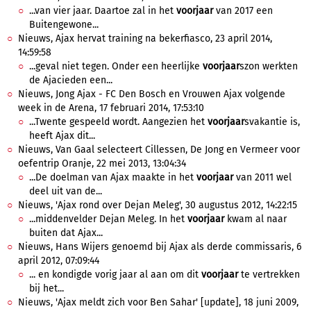
...van vier jaar. Daartoe zal in het
voorjaar
van 2017 een
Buitengewone...
Nieuws, Ajax hervat training na bekerfiasco, 23 april 2014,
14:59:58
...geval niet tegen. Onder een heerlijke
voorjaar
szon werkten
de Ajacieden een...
Nieuws, Jong Ajax - FC Den Bosch en Vrouwen Ajax volgende
week in de Arena, 17 februari 2014, 17:53:10
...Twente gespeeld wordt. Aangezien het
voorjaar
svakantie is,
heeft Ajax dit...
Nieuws, Van Gaal selecteert Cillessen, De Jong en Vermeer voor
oefentrip Oranje, 22 mei 2013, 13:04:34
...De doelman van Ajax maakte in het
voorjaar
van 2011 wel
deel uit van de...
Nieuws, 'Ajax rond over Dejan Meleg', 30 augustus 2012, 14:22:15
...middenvelder Dejan Meleg. In het
voorjaar
kwam al naar
buiten dat Ajax...
Nieuws, Hans Wijers genoemd bij Ajax als derde commissaris, 6
april 2012, 07:09:44
... en kondigde vorig jaar al aan om dit
voorjaar
te vertrekken
bij het...
Nieuws, 'Ajax meldt zich voor Ben Sahar' [update], 18 juni 2009,