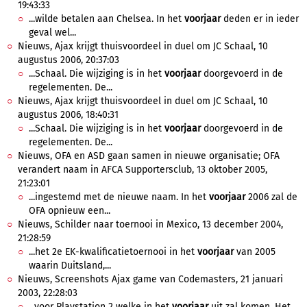
19:43:33
...wilde betalen aan Chelsea. In het
voorjaar
deden er in ieder
geval wel...
Nieuws, Ajax krijgt thuisvoordeel in duel om JC Schaal, 10
augustus 2006, 20:37:03
...Schaal. Die wijziging is in het
voorjaar
doorgevoerd in de
regelementen. De...
Nieuws, Ajax krijgt thuisvoordeel in duel om JC Schaal, 10
augustus 2006, 18:40:31
...Schaal. Die wijziging is in het
voorjaar
doorgevoerd in de
regelementen. De...
Nieuws, OFA en ASD gaan samen in nieuwe organisatie; OFA
verandert naam in AFCA Supportersclub, 13 oktober 2005,
21:23:01
...ingestemd met de nieuwe naam. In het
voorjaar
2006 zal de
OFA opnieuw een...
Nieuws, Schilder naar toernooi in Mexico, 13 december 2004,
21:28:59
...het 2e EK-kwalificatietoernooi in het
voorjaar
van 2005
waarin Duitsland,...
Nieuws, Screenshots Ajax game van Codemasters, 21 januari
2003, 22:28:03
...voor Playstation 2 welke in het
voorjaar
uit zal komen. Het