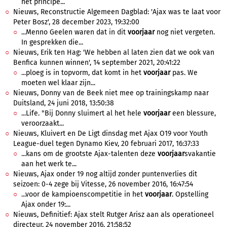
het principe...
Nieuws, Reconstructie Algemeen Dagblad: 'Ajax was te laat voor
Peter Bosz', 28 december 2023, 19:32:00
...Menno Geelen waren dat in dit
voorjaar
nog niet vergeten.
In gesprekken die...
Nieuws, Erik ten Hag: 'We hebben al laten zien dat we ook van
Benfica kunnen winnen', 14 september 2021, 20:41:22
...ploeg is in topvorm, dat komt in het
voorjaar
pas. We
moeten wel klaar zijn...
Nieuws, Donny van de Beek niet mee op trainingskamp naar
Duitsland, 24 juni 2018, 13:50:38
...Life. "Bij Donny sluimert al het hele
voorjaar
een blessure,
veroorzaakt...
Nieuws, Kluivert en De Ligt dinsdag met Ajax O19 voor Youth
League-duel tegen Dynamo Kiev, 20 februari 2017, 16:37:33
...kans om de grootste Ajax-talenten deze
voorjaar
svakantie
aan het werk te...
Nieuws, Ajax onder 19 nog altijd zonder puntenverlies dit
seizoen: 0-4 zege bij Vitesse, 26 november 2016, 16:47:54
...voor de kampioenscompetitie in het
voorjaar
. Opstelling
Ajax onder 19:...
Nieuws, Definitief: Ajax stelt Rutger Arisz aan als operationeel
directeur, 24 november 2016, 21:58:52