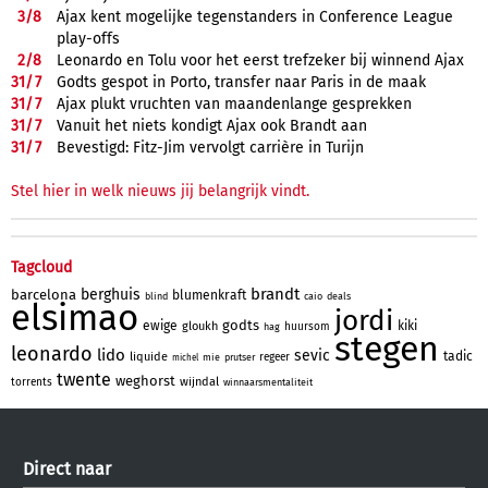
3/
8
Ajax kent mogelijke tegenstanders in Conference League
play-offs
2/
8
Leonardo en Tolu voor het eerst trefzeker bij winnend Ajax
31/
7
Godts gespot in Porto, transfer naar Paris in de maak
31/
7
Ajax plukt vruchten van maandenlange gesprekken
31/
7
Vanuit het niets kondigt Ajax ook Brandt aan
31/
7
Bevestigd: Fitz-Jim vervolgt carrière in Turijn
Stel hier in welk nieuws jij belangrijk vindt.
Tagcloud
brandt
berghuis
barcelona
blumenkraft
blind
caio
deals
elsimao
jordi
godts
ewige
kiki
gloukh
huursom
hag
stegen
leonardo
lido
sevic
tadic
liquide
regeer
mie
prutser
michel
twente
weghorst
wijndal
torrents
winnaarsmentaliteit
Direct naar