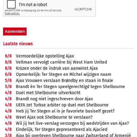
Laatste nieuws
6/
8
Vermoedelijke opstelling Ajax
6/
8
Veltman vervolgt carrière bij West Ham United
6/
8
Krüzen onder de indruk van aanwinst Ajax
6/
8
Opmerkelijk: Ter Stegen en Míchel wijzigen naam
5/
8
Ajax Vrouwen verslaan Brøndby en staan in finale
5/
8
Brandt én Ter Stegen speelgerechtigd tegen Shelbourne
4/
8
Duel met Shelbourne uitverkocht
4/
8
Brandt nog niet ingeschreven door Ajax
4/
8
UEFA zet Turkse arbiter op duel met Shelbourne
4/
8
Heb jij Ter Stegen al in je favoriete basiself gezet?
4/
8
Weet Ajax ook Shelbourne te verslaan?
4/
8
Wil jij het live-verslag verzorgen bij wedstrijden van Ajax?
4/
8
Eindelijk, Ter Stegen gepresenteerd als Ajacied
3/
8
Ajax bij overleven Shelbourne naar Zwitserland of Armenië