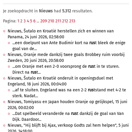
Je zoekopdracht in
Nieuws
had
5.312
resultaten.
Pagina:
1
2
3
4
5
6
...
209
210
211
212
213
Nieuws, Šutalo en Kroatië herstellen zich en winnen van
Panama, 24 juni 2026, 02:58:00
...een doelpunt van Ante Budimir kort na
rus
t bleek de enige
goal van de...
Nieuws, Oranje mede dankzij twee goals Brobbey ruim voorbij
Zweden, 20 juni 2026, 20:58:00
...om Oranje met een 2-0 voorsprong de
rus
t in te sturen.
Direct na
rus
t...
Nieuws, Šutalo en Kroatië onderuit in openingsduel met
Engeland, 18 juni 2026, 00:04:00
...af te sluiten. Engeland was na een 2-2
rus
tstand met 4-2 te
sterk. Nadat...
Nieuws, Tomiyasu en Japan houden Oranje op gelijkspel, 15 juni
2026, 00:02:00
...Dat spelbeeld veranderde na
rus
t dankzij de goal van Van
Dijk. Daardoor...
Nieuws, "Hij blijft bij Ajax, verkoop Godts zal hem helpen", 5 juni
2026, 14:18:00