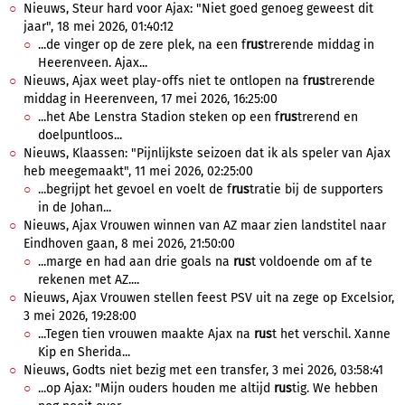
Nieuws, Steur hard voor Ajax: "Niet goed genoeg geweest dit
jaar", 18 mei 2026, 01:40:12
...de vinger op de zere plek, na een f
rus
trerende middag in
Heerenveen. Ajax...
Nieuws, Ajax weet play-offs niet te ontlopen na f
rus
trerende
middag in Heerenveen, 17 mei 2026, 16:25:00
...het Abe Lenstra Stadion steken op een f
rus
trerend en
doelpuntloos...
Nieuws, Klaassen: "Pijnlijkste seizoen dat ik als speler van Ajax
heb meegemaakt", 11 mei 2026, 02:25:00
...begrijpt het gevoel en voelt de f
rus
tratie bij de supporters
in de Johan...
Nieuws, Ajax Vrouwen winnen van AZ maar zien landstitel naar
Eindhoven gaan, 8 mei 2026, 21:50:00
...marge en had aan drie goals na
rus
t voldoende om af te
rekenen met AZ....
Nieuws, Ajax Vrouwen stellen feest PSV uit na zege op Excelsior,
3 mei 2026, 19:28:00
...Tegen tien vrouwen maakte Ajax na
rus
t het verschil. Xanne
Kip en Sherida...
Nieuws, Godts niet bezig met een transfer, 3 mei 2026, 03:58:41
...op Ajax: "Mijn ouders houden me altijd
rus
tig. We hebben