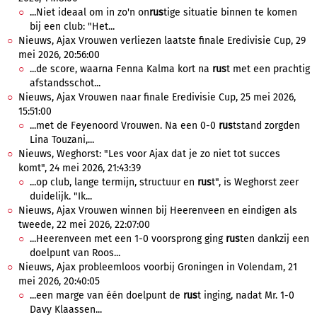
...Niet ideaal om in zo'n on
rus
tige situatie binnen te komen
bij een club: "Het...
Nieuws, Ajax Vrouwen verliezen laatste finale Eredivisie Cup, 29
mei 2026, 20:56:00
...de score, waarna Fenna Kalma kort na
rus
t met een prachtig
afstandsschot...
Nieuws, Ajax Vrouwen naar finale Eredivisie Cup, 25 mei 2026,
15:51:00
...met de Feyenoord Vrouwen. Na een 0-0
rus
tstand zorgden
Lina Touzani,...
Nieuws, Weghorst: "Les voor Ajax dat je zo niet tot succes
komt", 24 mei 2026, 21:43:39
...op club, lange termijn, structuur en
rus
t", is Weghorst zeer
duidelijk. "Ik...
Nieuws, Ajax Vrouwen winnen bij Heerenveen en eindigen als
tweede, 22 mei 2026, 22:07:00
...Heerenveen met een 1-0 voorsprong ging
rus
ten dankzij een
doelpunt van Roos...
Nieuws, Ajax probleemloos voorbij Groningen in Volendam, 21
mei 2026, 20:40:05
...een marge van één doelpunt de
rus
t inging, nadat Mr. 1-0
Davy Klaassen...