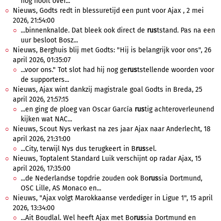
nog nooit over...
Nieuws, Godts redt in blessuretijd een punt voor Ajax , 2 mei
2026, 21:54:00
...binnenknalde. Dat bleek ook direct de
rus
tstand. Pas na een
uur besloot Bosz...
Nieuws, Berghuis blij met Godts: "Hij is belangrijk voor ons", 26
april 2026, 01:35:07
...voor ons." Tot slot had hij nog ge
rus
tstellende woorden voor
de supporters...
Nieuws, Ajax wint dankzij magistrale goal Godts in Breda, 25
april 2026, 21:57:15
...en ging de ploeg van Oscar García
rus
tig achteroverleunend
kijken wat NAC...
Nieuws, Scout Nys verkast na zes jaar Ajax naar Anderlecht, 18
april 2026, 21:31:00
...City, terwijl Nys dus terugkeert in B
rus
sel.
Nieuws, Toptalent Standard Luik verschijnt op radar Ajax, 15
april 2026, 17:35:00
...de Nederlandse topdrie zouden ook Bo
rus
sia Dortmund,
OSC Lille, AS Monaco en...
Nieuws, "Ajax volgt Marokkaanse verdediger in Ligue 1", 15 april
2026, 13:34:00
...Ait Boudlal. Wel heeft Ajax met Bo
rus
sia Dortmund en