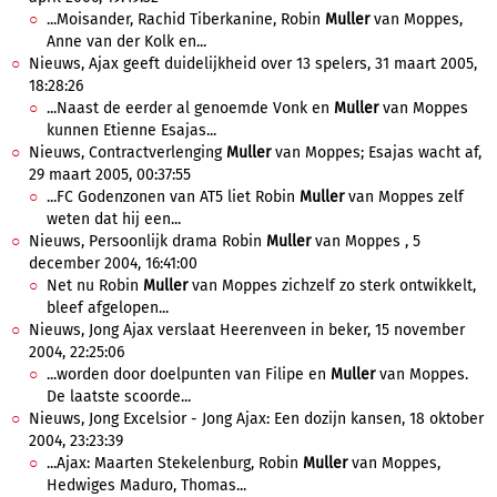
...Moisander, Rachid Tiberkanine, Robin
Muller
van Moppes,
Anne van der Kolk en...
Nieuws, Ajax geeft duidelijkheid over 13 spelers, 31 maart 2005,
18:28:26
...Naast de eerder al genoemde Vonk en
Muller
van Moppes
kunnen Etienne Esajas...
Nieuws, Contractverlenging
Muller
van Moppes; Esajas wacht af,
29 maart 2005, 00:37:55
...FC Godenzonen van AT5 liet Robin
Muller
van Moppes zelf
weten dat hij een...
Nieuws, Persoonlijk drama Robin
Muller
van Moppes , 5
december 2004, 16:41:00
Net nu Robin
Muller
van Moppes zichzelf zo sterk ontwikkelt,
bleef afgelopen...
Nieuws, Jong Ajax verslaat Heerenveen in beker, 15 november
2004, 22:25:06
...worden door doelpunten van Filipe en
Muller
van Moppes.
De laatste scoorde...
Nieuws, Jong Excelsior - Jong Ajax: Een dozijn kansen, 18 oktober
2004, 23:23:39
...Ajax: Maarten Stekelenburg, Robin
Muller
van Moppes,
Hedwiges Maduro, Thomas...