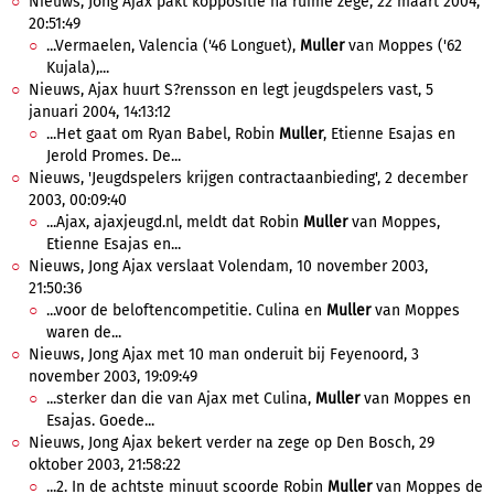
Nieuws, Jong Ajax pakt koppositie na ruime zege, 22 maart 2004,
20:51:49
...Vermaelen, Valencia ('46 Longuet),
Muller
van Moppes ('62
Kujala),...
Nieuws, Ajax huurt S?rensson en legt jeugdspelers vast, 5
januari 2004, 14:13:12
...Het gaat om Ryan Babel, Robin
Muller
, Etienne Esajas en
Jerold Promes. De...
Nieuws, 'Jeugdspelers krijgen contractaanbieding', 2 december
2003, 00:09:40
...Ajax, ajaxjeugd.nl, meldt dat Robin
Muller
van Moppes,
Etienne Esajas en...
Nieuws, Jong Ajax verslaat Volendam, 10 november 2003,
21:50:36
...voor de beloftencompetitie. Culina en
Muller
van Moppes
waren de...
Nieuws, Jong Ajax met 10 man onderuit bij Feyenoord, 3
november 2003, 19:09:49
...sterker dan die van Ajax met Culina,
Muller
van Moppes en
Esajas. Goede...
Nieuws, Jong Ajax bekert verder na zege op Den Bosch, 29
oktober 2003, 21:58:22
...2. In de achtste minuut scoorde Robin
Muller
van Moppes de