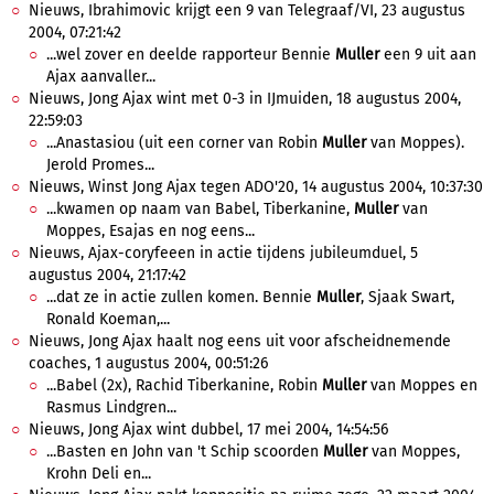
Nieuws, Ibrahimovic krijgt een 9 van Telegraaf/VI, 23 augustus
2004, 07:21:42
...wel zover en deelde rapporteur Bennie
Muller
een 9 uit aan
Ajax aanvaller...
Nieuws, Jong Ajax wint met 0-3 in IJmuiden, 18 augustus 2004,
22:59:03
...Anastasiou (uit een corner van Robin
Muller
van Moppes).
Jerold Promes...
Nieuws, Winst Jong Ajax tegen ADO'20, 14 augustus 2004, 10:37:30
...kwamen op naam van Babel, Tiberkanine,
Muller
van
Moppes, Esajas en nog eens...
Nieuws, Ajax-coryfeeen in actie tijdens jubileumduel, 5
augustus 2004, 21:17:42
...dat ze in actie zullen komen. Bennie
Muller
, Sjaak Swart,
Ronald Koeman,...
Nieuws, Jong Ajax haalt nog eens uit voor afscheidnemende
coaches, 1 augustus 2004, 00:51:26
...Babel (2x), Rachid Tiberkanine, Robin
Muller
van Moppes en
Rasmus Lindgren...
Nieuws, Jong Ajax wint dubbel, 17 mei 2004, 14:54:56
...Basten en John van 't Schip scoorden
Muller
van Moppes,
Krohn Deli en...