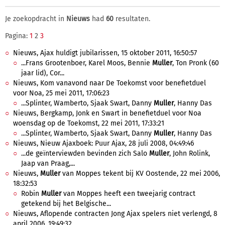
Je zoekopdracht in
Nieuws
had
60
resultaten.
Pagina:
1
2
3
Nieuws, Ajax huldigt jubilarissen, 15 oktober 2011, 16:50:57
...Frans Grootenboer, Karel Moos, Bennie
Muller
, Ton Pronk (60
jaar lid), Cor...
Nieuws, Kom vanavond naar De Toekomst voor benefietduel
voor Noa, 25 mei 2011, 17:06:23
...Splinter, Wamberto, Sjaak Swart, Danny
Muller
, Hanny Das
Nieuws, Bergkamp, Jonk en Swart in benefietduel voor Noa
woensdag op de Toekomst, 22 mei 2011, 17:33:21
...Splinter, Wamberto, Sjaak Swart, Danny
Muller
, Hanny Das
Nieuws, Nieuw Ajaxboek: Puur Ajax, 28 juli 2008, 04:49:46
...de geïnterviewden bevinden zich Salo
Muller
, John Rolink,
Jaap van Praag,...
Nieuws,
Muller
van Moppes tekent bij KV Oostende, 22 mei 2006,
18:32:53
Robin
Muller
van Moppes heeft een tweejarig contract
getekend bij het Belgische...
Nieuws, Aflopende contracten Jong Ajax spelers niet verlengd, 8
april 2006, 19:49:32