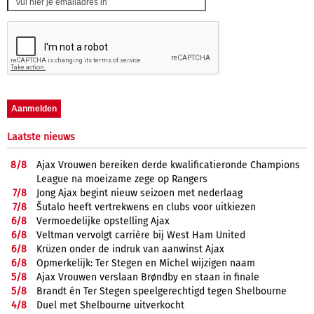
Laatste nieuws
8/
8
Ajax Vrouwen bereiken derde kwalificatieronde Champions
League na moeizame zege op Rangers
7/
8
Jong Ajax begint nieuw seizoen met nederlaag
7/
8
Šutalo heeft vertrekwens en clubs voor uitkiezen
6/
8
Vermoedelijke opstelling Ajax
6/
8
Veltman vervolgt carrière bij West Ham United
6/
8
Krüzen onder de indruk van aanwinst Ajax
6/
8
Opmerkelijk: Ter Stegen en Míchel wijzigen naam
5/
8
Ajax Vrouwen verslaan Brøndby en staan in finale
5/
8
Brandt én Ter Stegen speelgerechtigd tegen Shelbourne
4/
8
Duel met Shelbourne uitverkocht