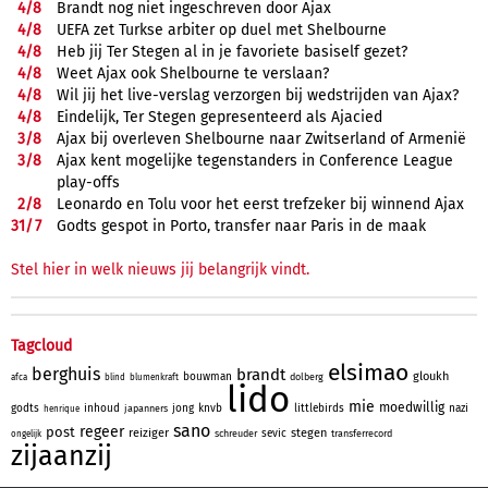
4/
8
Brandt nog niet ingeschreven door Ajax
4/
8
UEFA zet Turkse arbiter op duel met Shelbourne
4/
8
Heb jij Ter Stegen al in je favoriete basiself gezet?
4/
8
Weet Ajax ook Shelbourne te verslaan?
4/
8
Wil jij het live-verslag verzorgen bij wedstrijden van Ajax?
4/
8
Eindelijk, Ter Stegen gepresenteerd als Ajacied
3/
8
Ajax bij overleven Shelbourne naar Zwitserland of Armenië
3/
8
Ajax kent mogelijke tegenstanders in Conference League
play-offs
2/
8
Leonardo en Tolu voor het eerst trefzeker bij winnend Ajax
31/
7
Godts gespot in Porto, transfer naar Paris in de maak
Stel hier in welk nieuws jij belangrijk vindt.
Tagcloud
elsimao
berghuis
brandt
gloukh
bouwman
dolberg
afca
blind
blumenkraft
lido
mie
moedwillig
godts
inhoud
jong
knvb
littlebirds
nazi
japanners
henrique
sano
regeer
post
reiziger
stegen
sevic
schreuder
transferrecord
ongelijk
zijaanzij