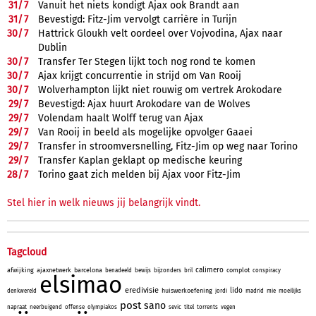
31/
7
Vanuit het niets kondigt Ajax ook Brandt aan
31/
7
Bevestigd: Fitz-Jim vervolgt carrière in Turijn
30/
7
Hattrick Gloukh velt oordeel over Vojvodina, Ajax naar
Dublin
30/
7
Transfer Ter Stegen lijkt toch nog rond te komen
30/
7
Ajax krijgt concurrentie in strijd om Van Rooij
30/
7
Wolverhampton lijkt niet rouwig om vertrek Arokodare
29/
7
Bevestigd: Ajax huurt Arokodare van de Wolves
29/
7
Volendam haalt Wolff terug van Ajax
29/
7
Van Rooij in beeld als mogelijke opvolger Gaaei
29/
7
Transfer in stroomversnelling, Fitz-Jim op weg naar Torino
29/
7
Transfer Kaplan geklapt op medische keuring
28/
7
Torino gaat zich melden bij Ajax voor Fitz-Jim
Stel hier in welk nieuws jij belangrijk vindt.
Tagcloud
calimero
afwijking
ajaxnetwerk
barcelona
complot
benadeeld
bewijs
bijzonders
bril
conspiracy
elsimao
eredivisie
lido
huiswerkoefening
denkwereld
jordi
madrid
mie
moeilijks
post
sano
napraat
neerbuigend
offense
olympiakos
sevic
titel
torrents
vegen