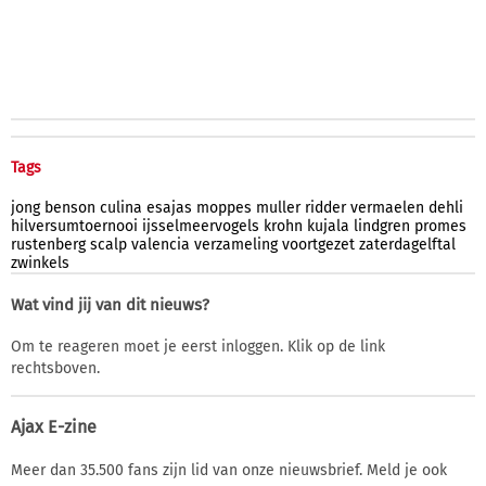
Tags
jong
benson
culina
esajas
moppes
muller
ridder
vermaelen
dehli
hilversumtoernooi
ijsselmeervogels
krohn
kujala
lindgren
promes
rustenberg
scalp
valencia
verzameling
voortgezet
zaterdagelftal
zwinkels
Wat vind jij van dit nieuws?
Om te reageren moet je eerst inloggen. Klik op de link
rechtsboven.
Ajax E-zine
Meer dan 35.500 fans zijn lid van onze nieuwsbrief. Meld je ook