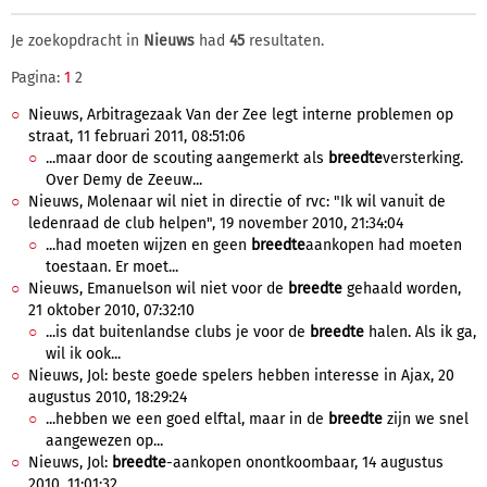
Je zoekopdracht in
Nieuws
had
45
resultaten.
Pagina:
1
2
Nieuws, Arbitragezaak Van der Zee legt interne problemen op
straat, 11 februari 2011, 08:51:06
...maar door de scouting aangemerkt als
breedte
versterking.
Over Demy de Zeeuw...
Nieuws, Molenaar wil niet in directie of rvc: "Ik wil vanuit de
ledenraad de club helpen", 19 november 2010, 21:34:04
...had moeten wijzen en geen
breedte
aankopen had moeten
toestaan. Er moet...
Nieuws, Emanuelson wil niet voor de
breedte
gehaald worden,
21 oktober 2010, 07:32:10
...is dat buitenlandse clubs je voor de
breedte
halen. Als ik ga,
wil ik ook...
Nieuws, Jol: beste goede spelers hebben interesse in Ajax, 20
augustus 2010, 18:29:24
...hebben we een goed elftal, maar in de
breedte
zijn we snel
aangewezen op...
Nieuws, Jol:
breedte
-aankopen onontkoombaar, 14 augustus
2010, 11:01:32