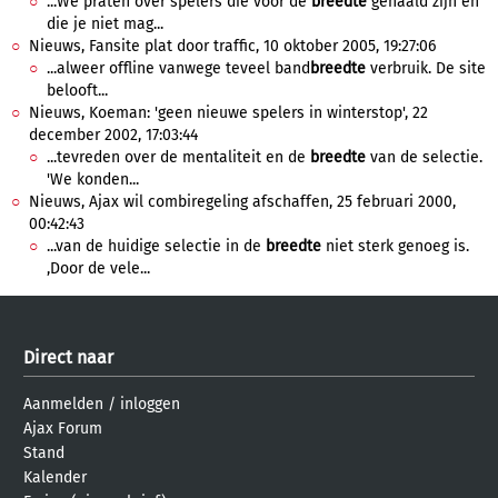
...We praten over spelers die voor de
breedte
gehaald zijn en
die je niet mag...
Nieuws, Fansite plat door traffic, 10 oktober 2005, 19:27:06
...alweer offline vanwege teveel band
breedte
verbruik. De site
belooft...
Nieuws, Koeman: 'geen nieuwe spelers in winterstop', 22
december 2002, 17:03:44
...tevreden over de mentaliteit en de
breedte
van de selectie.
'We konden...
Nieuws, Ajax wil combiregeling afschaffen, 25 februari 2000,
00:42:43
...van de huidige selectie in de
breedte
niet sterk genoeg is.
,Door de vele...
Direct naar
Aanmelden
/
inloggen
Ajax Forum
Stand
Kalender