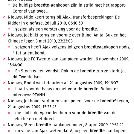
De huidige
breedte
-aankopen zijn in strijd met het rapport-
Coronel van twee...
Nieuws, Mido keert terug bij Ajax, transferbesprekingen De
Ridder in eindfase, 26 juli 2010, 06:10:50
...gezien als een versterking voor de
breedte
.
Nieuws, Jol blikt terug en vooruit: over Blind, Anita, Suk en het
Chinese leger, 3 mei 2010, 23:23:03
...seizoen heeft Ajax volgens Jol geen
breedte
aankopen nodig.
"Het talent komt...
Nieuws, Jol: FC Twente kan kampioen worden, 6 november 2009,
15:44:00
...En Stoch is een vondst. Ook in de
breedte
zijn ze sterk. Ja,
dit Twente kan...
Nieuws, Bodul wijst Haarlem af, 21 augustus 2009, 19:16:07
...haalt voor de basis en niet voor de
breedte
. Beluister
interview: RTVNH
Nieuws, Jol houdt verhuren van spelers 'voor de
breedte
' tegen,
21 augustus 2009, 15:23:43
...die clubs de Ajacieden huren voor de
breedte
van de
selectie en niet direct...
Nieuws, 'Geen
breedte
-aankopen meer', 8 april 2009, 19:31:44
...en visie van Ajax, weten dat Ajax geen
breedte
-aankopen