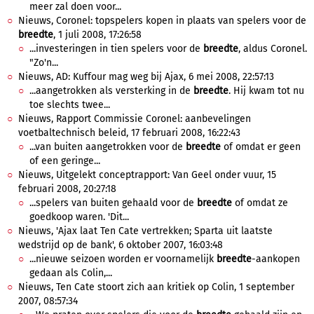
meer zal doen voor...
Nieuws, Coronel: topspelers kopen in plaats van spelers voor de
breedte
, 1 juli 2008, 17:26:58
...investeringen in tien spelers voor de
breedte
, aldus Coronel.
"Zo'n...
Nieuws, AD: Kuffour mag weg bij Ajax, 6 mei 2008, 22:57:13
...aangetrokken als versterking in de
breedte
. Hij kwam tot nu
toe slechts twee...
Nieuws, Rapport Commissie Coronel: aanbevelingen
voetbaltechnisch beleid, 17 februari 2008, 16:22:43
...van buiten aangetrokken voor de
breedte
of omdat er geen
of een geringe...
Nieuws, Uitgelekt conceptrapport: Van Geel onder vuur, 15
februari 2008, 20:27:18
...spelers van buiten gehaald voor de
breedte
of omdat ze
goedkoop waren. 'Dit...
Nieuws, 'Ajax laat Ten Cate vertrekken; Sparta uit laatste
wedstrijd op de bank', 6 oktober 2007, 16:03:48
...nieuwe seizoen worden er voornamelijk
breedte
-aankopen
gedaan als Colin,...
Nieuws, Ten Cate stoort zich aan kritiek op Colin, 1 september
2007, 08:57:34