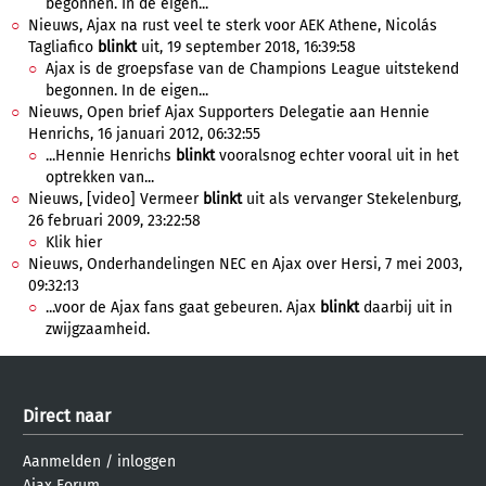
begonnen. In de eigen...
Nieuws, Ajax na rust veel te sterk voor AEK Athene, Nicolás
Tagliafico
blinkt
uit, 19 september 2018, 16:39:58
Ajax is de groepsfase van de Champions League uitstekend
begonnen. In de eigen...
Nieuws, Open brief Ajax Supporters Delegatie aan Hennie
Henrichs, 16 januari 2012, 06:32:55
...Hennie Henrichs
blinkt
vooralsnog echter vooral uit in het
optrekken van...
Nieuws, [video] Vermeer
blinkt
uit als vervanger Stekelenburg,
26 februari 2009, 23:22:58
Klik hier
Nieuws, Onderhandelingen NEC en Ajax over Hersi, 7 mei 2003,
09:32:13
...voor de Ajax fans gaat gebeuren. Ajax
blinkt
daarbij uit in
zwijgzaamheid.
Direct naar
Aanmelden
/
inloggen
Ajax Forum