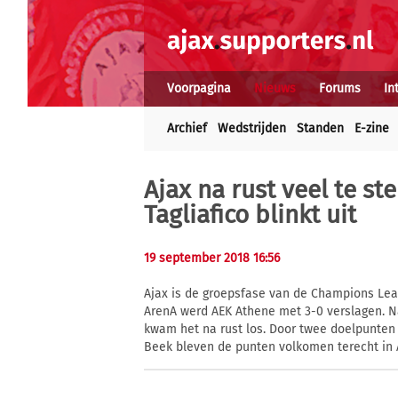
Voorpagina
Nieuws
Forums
In
Archief
Wedstrijden
Standen
E-zine
Ajax na rust veel te st
Tagliafico blinkt uit
19 september 2018 16:56
Ajax is de groepsfase van de Champions Leag
ArenA werd AEK Athene met 3-0 verslagen. Na
kwam het na rust los. Door twee doelpunten 
Beek bleven de punten volkomen terecht in