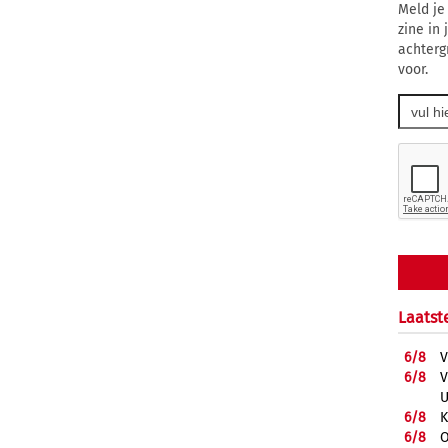
Meld je
zine in
achterg
voor.
Laatst
6/
8
V
6/
8
V
U
6/
8
K
6/
8
O