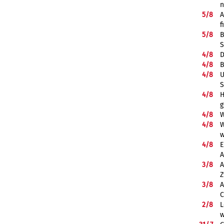
5/
8
A
f
5/
8
B
S
4/
8
D
4/
8
B
4/
8
U
S
4/
8
H
g
4/
8
W
4/
8
W
w
4/
8
E
A
3/
8
A
Z
3/
8
A
C
2/
8
L
w