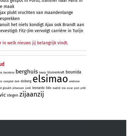
odts gespot in Porto, transfer naar Paris in
e maak
jax plukt vruchten van maandenlange
esprekken
anuit het niets kondigt Ajax ook Brandt aan
evestigd: Fitz-Jim vervolgt carrière in Turijn
r in welk nieuws jij belangrijk vindt.
ud
berghuis
bounida
blumenkraft
je
barcelona
bewijs
elsimao
dolberg
zo
complot
derk
eredivisie
leonardo
lido
id
gloukh
jordi
johanssen
madrid
mie
oscar
post
prikt
zijaanzij
vic
stegen