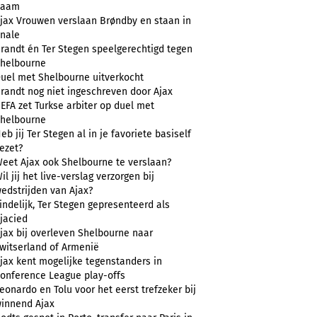
naam
jax Vrouwen verslaan Brøndby en staan in
inale
randt én Ter Stegen speelgerechtigd tegen
helbourne
uel met Shelbourne uitverkocht
randt nog niet ingeschreven door Ajax
EFA zet Turkse arbiter op duel met
helbourne
eb jij Ter Stegen al in je favoriete basiself
ezet?
eet Ajax ook Shelbourne te verslaan?
il jij het live-verslag verzorgen bij
edstrijden van Ajax?
indelijk, Ter Stegen gepresenteerd als
jacied
jax bij overleven Shelbourne naar
witserland of Armenië
jax kent mogelijke tegenstanders in
onference League play-offs
eonardo en Tolu voor het eerst trefzeker bij
innend Ajax