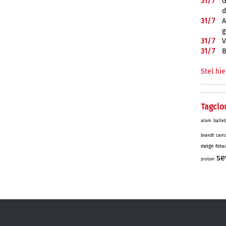
31/
7
G
d
31/
7
A
g
31/
7
V
31/
7
B
Stel hie
Tagclo
alom
ballet
brandt
carri
ewige
fithe
se
prutser