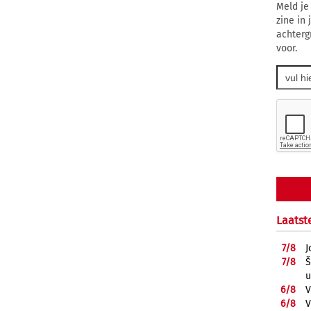
Meld je
zine in
achterg
voor.
Laatst
7/
8
J
7/
8
Š
u
6/
8
V
6/
8
V