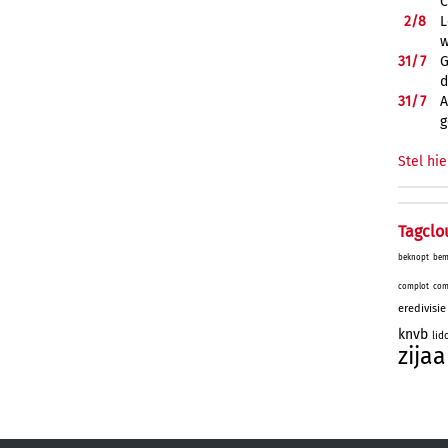
C
2/
8
L
w
31/
7
G
d
31/
7
A
g
Stel hie
Tagclo
beknopt
bem
complot
com
eredivisie
knvb
lid
zijaa