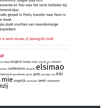
onference League play-offs
eonardo en Tolu voor het eerst trefzeker bij
innend Ajax
odts gespot in Porto, transfer naar Paris in
e maak
jax plukt vruchten van maandenlange
esprekken
r in welk nieuws jij belangrijk vindt.
ud
berghuis
bewijs
calimero
oei
bepaal
bijtijds
bounida
bro
elsimao
conference
plotten
eendracht
kiki
godts
feyenoord
gemiddeldes
gloukh
groningen
jong
mie
sevic
ongelijk
o
statements
quizmaster
nzij