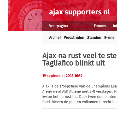
Voorpagina
Nieuws
Forums
In
Archief
Wedstrijden
Standen
E-zine
Ajax na rust veel te st
Tagliafico blinkt uit
19 september 2018 16:39
Ajax is de groepsfase van de Champions Leag
ArenA werd AEK Athene met 3-0 verslagen. Na
kwam het na rust los. Door twee doelpunten 
Beek bleven de punten volkomen terecht in