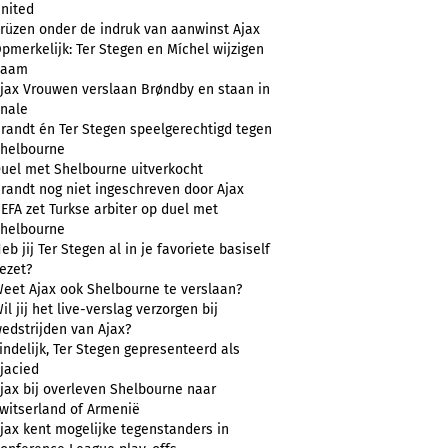
nited
rüzen onder de indruk van aanwinst Ajax
pmerkelijk: Ter Stegen en Míchel wijzigen
naam
jax Vrouwen verslaan Brøndby en staan in
inale
randt én Ter Stegen speelgerechtigd tegen
helbourne
uel met Shelbourne uitverkocht
randt nog niet ingeschreven door Ajax
EFA zet Turkse arbiter op duel met
helbourne
eb jij Ter Stegen al in je favoriete basiself
ezet?
eet Ajax ook Shelbourne te verslaan?
il jij het live-verslag verzorgen bij
edstrijden van Ajax?
indelijk, Ter Stegen gepresenteerd als
jacied
jax bij overleven Shelbourne naar
witserland of Armenië
jax kent mogelijke tegenstanders in