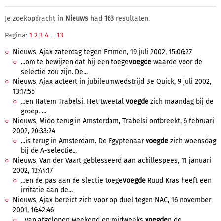
Je zoekopdracht in
Nieuws
had
163
resultaten.
Pagina:
1
2
3
4
...
13
Nieuws, Ajax zaterdag tegen Emmen, 19 juli 2002, 15:06:27
...om te bewijzen dat hij een toege
voegde
waarde voor de
selectie zou zijn. De...
Nieuws, Ajax acteert in jubileumwedstrijd Be Quick, 9 juli 2002,
13:17:55
...en Hatem Trabelsi. Het tweetal
voegde
zich maandag bij de
groep. ...
Nieuws, Mido terug in Amsterdam, Trabelsi ontbreekt, 6 februari
2002, 20:33:24
...is terug in Amsterdam. De Egyptenaar
voegde
zich woensdag
bij de A-selectie...
Nieuws, Van der Vaart geblesseerd aan achillespees, 11 januari
2002, 13:44:17
...en de pas aan de slectie toege
voegde
Ruud Kras heeft een
irritatie aan de...
Nieuws, Ajax bereidt zich voor op duel tegen NAC, 16 november
2001, 16:42:46
...van afgelopen weekend en midweeks
voegde
n de