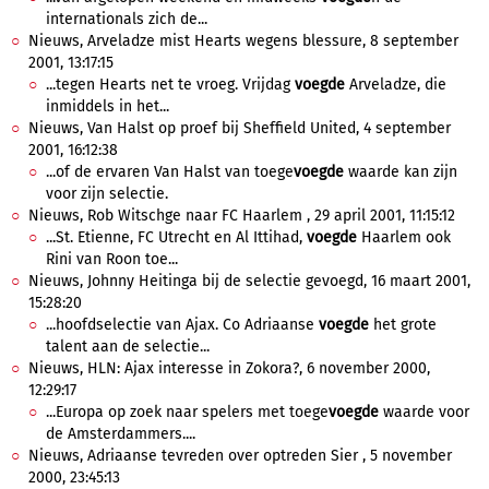
internationals zich de...
Nieuws, Arveladze mist Hearts wegens blessure, 8 september
2001, 13:17:15
...tegen Hearts net te vroeg. Vrijdag
voegde
Arveladze, die
inmiddels in het...
Nieuws, Van Halst op proef bij Sheffield United, 4 september
2001, 16:12:38
...of de ervaren Van Halst van toege
voegde
waarde kan zijn
voor zijn selectie.
Nieuws, Rob Witschge naar FC Haarlem , 29 april 2001, 11:15:12
...St. Etienne, FC Utrecht en Al Ittihad,
voegde
Haarlem ook
Rini van Roon toe...
Nieuws, Johnny Heitinga bij de selectie gevoegd, 16 maart 2001,
15:28:20
...hoofdselectie van Ajax. Co Adriaanse
voegde
het grote
talent aan de selectie...
Nieuws, HLN: Ajax interesse in Zokora?, 6 november 2000,
12:29:17
...Europa op zoek naar spelers met toege
voegde
waarde voor
de Amsterdammers....
Nieuws, Adriaanse tevreden over optreden Sier , 5 november
2000, 23:45:13