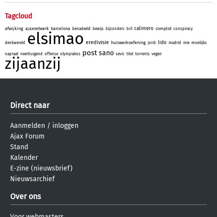
Tagcloud
calimero
afwijking
ajaxnetwerk
barcelona
complot
benadeeld
bewijs
bijzonders
bril
conspiracy
elsimao
eredivisie
lido
huiswerkoefening
denkwereld
jordi
madrid
mie
moeilijks
post
sano
napraat
neerbuigend
offense
olympiakos
sevic
titel
torrents
vegen
zijaanzij
Direct naar
Aanmelden
/
inloggen
Ajax Forum
Stand
Kalender
E-zine (nieuwsbrief)
Nieuwsarchief
Over ons
Voor webmasters