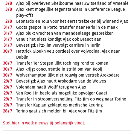
3/
8
Ajax bij overleven Shelbourne naar Zwitserland of Armenië
3/
8
Ajax kent mogelijke tegenstanders in Conference League
play-offs
2/
8
Leonardo en Tolu voor het eerst trefzeker bij winnend Ajax
31/
7
Godts gespot in Porto, transfer naar Paris in de maak
31/
7
Ajax plukt vruchten van maandenlange gesprekken
31/
7
Vanuit het niets kondigt Ajax ook Brandt aan
31/
7
Bevestigd: Fitz-Jim vervolgt carrière in Turijn
30/
7
Hattrick Gloukh velt oordeel over Vojvodina, Ajax naar
Dublin
30/
7
Transfer Ter Stegen lijkt toch nog rond te komen
30/
7
Ajax krijgt concurrentie in strijd om Van Rooij
30/
7
Wolverhampton lijkt niet rouwig om vertrek Arokodare
29/
7
Bevestigd: Ajax huurt Arokodare van de Wolves
29/
7
Volendam haalt Wolff terug van Ajax
29/
7
Van Rooij in beeld als mogelijke opvolger Gaaei
29/
7
Transfer in stroomversnelling, Fitz-Jim op weg naar Torino
29/
7
Transfer Kaplan geklapt op medische keuring
28/
7
Torino gaat zich melden bij Ajax voor Fitz-Jim
Stel hier in welk nieuws jij belangrijk vindt.