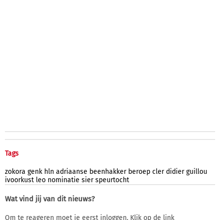
Tags
zokora
genk
hln
adriaanse
beenhakker
beroep
cler
didier
guillou
ivoorkust
leo
nominatie
sier
speurtocht
Wat vind jij van dit nieuws?
Om te reageren moet je eerst inloggen. Klik op de link