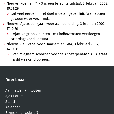
Nieuws, Koeman: '1 - 3 is een terechte uitslag', 3 februari 2002,
19:01:29
...al veel eerder in het duel moeten gebeu
ren
. 'We hebben
gewoon weer verzuimd...
Nieuws, Ajacieden gaan weer aan de leiding, 3 februari 2002,
17:12:50
...Ajax, volgt op 2 punten. De Eindhovena
ren
versloegen
zaterdagavond Fortuna...
Nieuws, Gelijkspel voor Haarlem en GBA, 3 februari 2002,
14:52:31
...Van Mieghem scoorden voor de Antwerpena
ren
. GBA staat
na dit weekend op een...
Direct naar
Aanmelden
/
inloggen
Ajax Forum
Stand
Kalender
E-zine (nieuwsbrief)