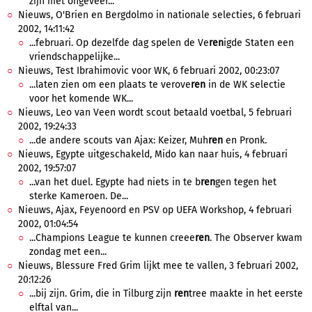
zijn met ongeveer...
Nieuws, O'Brien en Bergdolmo in nationale selecties, 6 februari
2002, 14:11:42
...februari. Op dezelfde dag spelen de Ve
ren
igde Staten een
vriendschappelijke...
Nieuws, Test Ibrahimovic voor WK, 6 februari 2002, 00:23:07
...laten zien om een plaats te verove
ren
in de WK selectie
voor het komende WK...
Nieuws, Leo van Veen wordt scout betaald voetbal, 5 februari
2002, 19:24:33
...de andere scouts van Ajax: Keizer, Muh
ren
en Pronk.
Nieuws, Egypte uitgeschakeld, Mido kan naar huis, 4 februari
2002, 19:57:07
...van het duel. Egypte had niets in te b
ren
gen tegen het
sterke Kameroen. De...
Nieuws, Ajax, Feyenoord en PSV op UEFA Workshop, 4 februari
2002, 01:04:54
...Champions League te kunnen creee
ren
. The Observer kwam
zondag met een...
Nieuws, Blessure Fred Grim lijkt mee te vallen, 3 februari 2002,
20:12:26
...bij zijn. Grim, die in Tilburg zijn
ren
tree maakte in het eerste
elftal van...