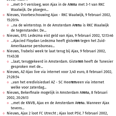
...met 0-1 versloeg, won Ajax in de A
ren
a met 3-1 van RKC
Waalwijk. De ploegen...
Nieuws, Voorbeschouwing Ajax - RKC Waalwijk, 9 februari 2002,
15:20:14
...na de winterstop. In de Amsterdam A
ren
a is RKC Waalwijk
de tegenstander. De...
Nieuws, EFE: Ledezma eist geld van Ajax, 9 februari 2002, 12:13:46
...Ajacied Floydan Ledezma heeft giste
ren
tegen het Zuid-
Amerikaanse persbureau...
Nieuws, Trabelsi week te laat terug bij Ajax, 9 februari 2002,
11:45:38
...laat, teruggekeerd in Amsterdam. Giste
ren
heeft de Tunesier
gesproken met de...
Nieuws, AZ-Ajax live via internet voor 3,40 euro, 8 februari 2002,
21:28:54
...van het eredivisieduel AZ - SC Hee
ren
veen via internet
welke voor zaterdag...
Nieuws, Bekerfinale mogelijk in Amsterdam A
ren
a, 8 februari
2002, 20:26:13
...met de KNVB, Ajax en de Amsterdam A
ren
a. Wanneer Ajax
tevens...
Nieuws, Ajax 2 loot FC Utrecht ; Ajax loot PSV, 7 februari 2002,