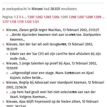
Je zoekopdracht in
Nieuws
had
28.025
resultaten.
Pagina:
1
2
3
4
...
1.061
1.062
1.063
1.064
1.065
1.066
1.067
1.068
1.069
...
1.117
1.118
1.119
1.120
1.121
Nieuws, Zlatan gelijk tegen Machlas, 13 februari 2002, 21:13:27
...Beide Ajacieden kwamen niet aan sco
ren
toe. Doelpunten
kwamen...
Nieuws, Van der Sar wil ooit terugke
ren
, 13 februari 2002,
18:33:19
Edwin van der Sar (31) wil zijn carri?re best afsluiten bij zijn
oude club...
Nieuws, 3 jonge talenten op proef bij Ajax, 13 februari 2002,
15:10:09
...uitgenodigd voor een stage. Mans So
ren
sson en Ajsel
Kujovic zullen beide...
Nieuws, Begrip bij Advocaat over standpunt Koeman, 12 februari
2002, 22:56:36
...op hem had geuit over het niet selecte
ren
van van der
Vaart. Volgens Koeman...
Nieuws, Ajax blijft Feyenoord op de hielen zitten, 10 februari
2002, 16:23:41