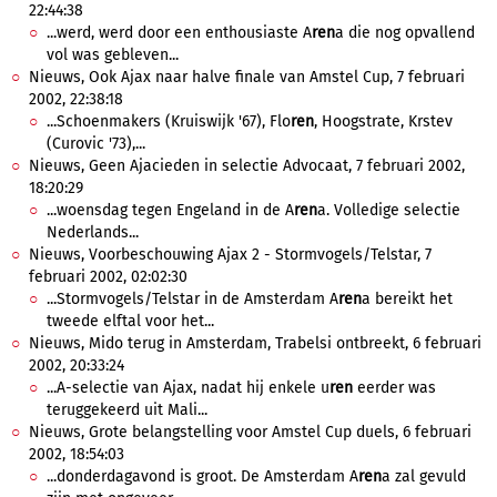
22:44:38
...werd, werd door een enthousiaste A
ren
a die nog opvallend
vol was gebleven...
Nieuws, Ook Ajax naar halve finale van Amstel Cup, 7 februari
2002, 22:38:18
...Schoenmakers (Kruiswijk '67), Flo
ren
, Hoogstrate, Krstev
(Curovic '73),...
Nieuws, Geen Ajacieden in selectie Advocaat, 7 februari 2002,
18:20:29
...woensdag tegen Engeland in de A
ren
a. Volledige selectie
Nederlands...
Nieuws, Voorbeschouwing Ajax 2 - Stormvogels/Telstar, 7
februari 2002, 02:02:30
...Stormvogels/Telstar in de Amsterdam A
ren
a bereikt het
tweede elftal voor het...
Nieuws, Mido terug in Amsterdam, Trabelsi ontbreekt, 6 februari
2002, 20:33:24
...A-selectie van Ajax, nadat hij enkele u
ren
eerder was
teruggekeerd uit Mali...
Nieuws, Grote belangstelling voor Amstel Cup duels, 6 februari
2002, 18:54:03
...donderdagavond is groot. De Amsterdam A
ren
a zal gevuld