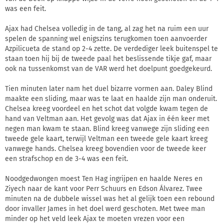
was een feit.
Ajax had Chelsea volledig in de tang, al zag het na ruim een uur
spelen de spanning wel enigszins terugkomen toen aanvoerder
Azpilicueta de stand op 2-4 zette. De verdediger leek buitenspel te
staan toen hij bij de tweede paal het beslissende tikje gaf, maar
ook na tussenkomst van de VAR werd het doelpunt goedgekeurd.
Tien minuten later nam het duel bizarre vormen aan. Daley Blind
maakte een sliding, maar was te laat en haalde zijn man onderuit.
Chelsea kreeg voordeel en het schot dat volgde kwam tegen de
hand van Veltman aan. Het gevolg was dat Ajax in één keer met
negen man kwam te staan. Blind kreeg vanwege zijn sliding een
tweede gele kaart, terwijl Veltman een tweede gele kaart kreeg
vanwege hands. Chelsea kreeg bovendien voor de tweede keer
een strafschop en de 3-4 was een feit.
Noodgedwongen moest Ten Hag ingrijpen en haalde Neres en
Ziyech naar de kant voor Perr Schuurs en Edson Álvarez. Twee
minuten na de dubbele wissel was het al gelijk toen een rebound
door invaller James in het doel werd geschoten. Met twee man
minder op het veld leek Ajax te moeten vrezen voor een