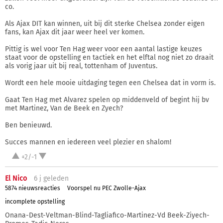
co.
Als Ajax DIT kan winnen, uit bij dit sterke Chelsea zonder eigen
fans, kan Ajax dit jaar weer heel ver komen.
Pittig is wel voor Ten Hag weer voor een aantal lastige keuzes
staat voor de opstelling en tactiek en het elftal nog niet zo draait
als vorig jaar uit bij real, tottenham of Juventus.
Wordt een hele mooie uitdaging tegen een Chelsea dat in vorm is.
Gaat Ten Hag met Alvarez spelen op middenveld of begint hij bv
met Martinez, Van de Beek en Zyech?
Ben benieuwd.
Succes mannen en iedereen veel plezier en shalom!
+2/-1
El Nico
6 j
geleden
5874 nieuwsreacties
Voorspel nu PEC Zwolle-Ajax
incomplete opstelling
Onana-Dest-Veltman-Blind-Tagliafico-Martinez-Vd Beek-Ziyech-