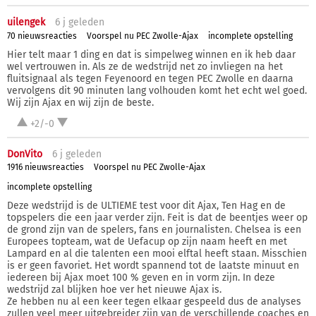
uilengek
6 j
geleden
70 nieuwsreacties
Voorspel nu PEC Zwolle-Ajax
incomplete opstelling
Hier telt maar 1 ding en dat is simpelweg winnen en ik heb daar
wel vertrouwen in. Als ze de wedstrijd net zo invliegen na het
fluitsignaal als tegen Feyenoord en tegen PEC Zwolle en daarna
vervolgens dit 90 minuten lang volhouden komt het echt wel goed.
Wij zijn Ajax en wij zijn de beste.
+2/-0
DonVito
6 j
geleden
1916 nieuwsreacties
Voorspel nu PEC Zwolle-Ajax
incomplete opstelling
Deze wedstrijd is de ULTIEME test voor dit Ajax, Ten Hag en de
topspelers die een jaar verder zijn. Feit is dat de beentjes weer op
de grond zijn van de spelers, fans en journalisten. Chelsea is een
Europees topteam, wat de Uefacup op zijn naam heeft en met
Lampard en al die talenten een mooi elftal heeft staan. Misschien
is er geen favoriet. Het wordt spannend tot de laatste minuut en
iedereen bij Ajax moet 100 % geven en in vorm zijn. In deze
wedstrijd zal blijken hoe ver het nieuwe Ajax is.
Ze hebben nu al een keer tegen elkaar gespeeld dus de analyses
zullen veel meer uitgebreider zijn van de verschillende coaches en