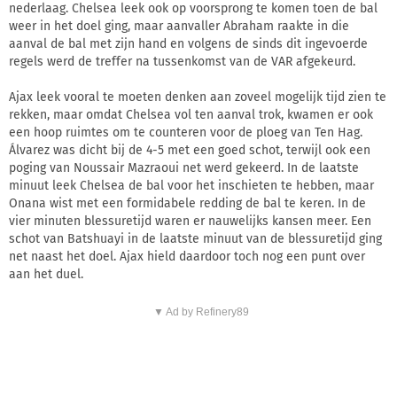
nederlaag. Chelsea leek ook op voorsprong te komen toen de bal
weer in het doel ging, maar aanvaller Abraham raakte in die
aanval de bal met zijn hand en volgens de sinds dit ingevoerde
regels werd de treffer na tussenkomst van de VAR afgekeurd.
Ajax leek vooral te moeten denken aan zoveel mogelijk tijd zien te
rekken, maar omdat Chelsea vol ten aanval trok, kwamen er ook
een hoop ruimtes om te counteren voor de ploeg van Ten Hag.
Álvarez was dicht bij de 4-5 met een goed schot, terwijl ook een
poging van Noussair Mazraoui net werd gekeerd. In de laatste
minuut leek Chelsea de bal voor het inschieten te hebben, maar
Onana wist met een formidabele redding de bal te keren. In de
vier minuten blessuretijd waren er nauwelijks kansen meer. Een
schot van Batshuayi in de laatste minuut van de blessuretijd ging
net naast het doel. Ajax hield daardoor toch nog een punt over
aan het duel.
▼ Ad by Refinery89