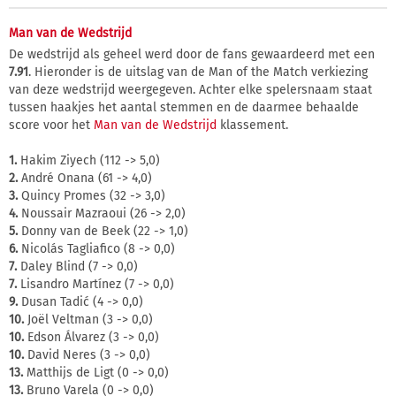
Man van de Wedstrijd
De wedstrijd als geheel werd door de fans gewaardeerd met een
7.91
. Hieronder is de uitslag van de Man of the Match verkiezing
van deze wedstrijd weergegeven. Achter elke spelersnaam staat
tussen haakjes het aantal stemmen en de daarmee behaalde
score voor het
Man van de Wedstrijd
klassement.
1.
Hakim Ziyech (112 -> 5,0)
2.
André Onana (61 -> 4,0)
3.
Quincy Promes (32 -> 3,0)
4.
Noussair Mazraoui (26 -> 2,0)
5.
Donny van de Beek (22 -> 1,0)
6.
Nicolás Tagliafico (8 -> 0,0)
7.
Daley Blind (7 -> 0,0)
7.
Lisandro Martínez (7 -> 0,0)
9.
Dusan Tadić (4 -> 0,0)
10.
Joël Veltman (3 -> 0,0)
10.
Edson Álvarez (3 -> 0,0)
10.
David Neres (3 -> 0,0)
13.
Matthijs de Ligt (0 -> 0,0)
13.
Bruno Varela (0 -> 0,0)