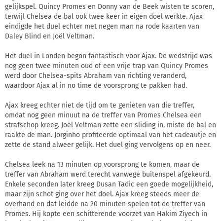
gelijkspel. Quincy Promes en Donny van de Beek wisten te scoren,
terwijl Chelsea de bal ook twee keer in eigen doel werkte. Ajax
eindigde het duel echter met negen man na rode kaarten van
Daley Blind en Joël Veltman.
Het duel in Londen begon fantastisch voor Ajax. De wedstrijd was
nog geen twee minuten oud of een vrije trap van Quincy Promes
werd door Chelsea-spits Abraham van richting veranderd,
waardoor Ajax al in no time de voorsprong te pakken had.
Ajax kreeg echter niet de tijd om te genieten van die treffer,
omdat nog geen minuut na de treffer van Promes Chelsea een
strafschop kreeg. Joël Veltman zette een sliding in, miste de bal en
raakte de man. Jorginho profiteerde optimaal van het cadeautje en
zette de stand alweer gelijk. Het duel ging vervolgens op en neer.
Chelsea leek na 13 minuten op voorsprong te komen, maar de
treffer van Abraham werd terecht vanwege buitenspel afgekeurd.
Enkele seconden later kreeg Dusan Tadic een goede mogelijkheid,
maar zijn schot ging over het doel. Ajax kreeg steeds meer de
overhand en dat leidde na 20 minuten spelen tot de treffer van
Promes. Hij kopte een schitterende voorzet van Hakim Ziyech in