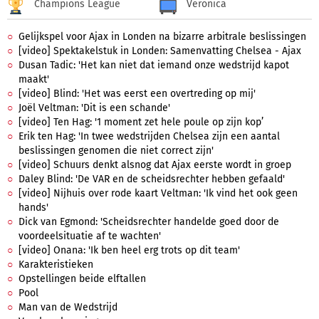
Champions League
Veronica
Gelijkspel voor Ajax in Londen na bizarre arbitrale beslissingen
[video] Spektakelstuk in Londen: Samenvatting Chelsea - Ajax
Dusan Tadic: 'Het kan niet dat iemand onze wedstrijd kapot
maakt'
[video] Blind: 'Het was eerst een overtreding op mij'
Joël Veltman: 'Dit is een schande'
[video] Ten Hag: '1 moment zet hele poule op zijn kop’
Erik ten Hag: 'In twee wedstrijden Chelsea zijn een aantal
beslissingen genomen die niet correct zijn'
[video] Schuurs denkt alsnog dat Ajax eerste wordt in groep
Daley Blind: 'De VAR en de scheidsrechter hebben gefaald'
[video] Nijhuis over rode kaart Veltman: 'Ik vind het ook geen
hands'
Dick van Egmond: 'Scheidsrechter handelde goed door de
voordeelsituatie af te wachten'
[video] Onana: 'Ik ben heel erg trots op dit team'
Karakteristieken
Opstellingen beide elftallen
Pool
Man van de Wedstrijd