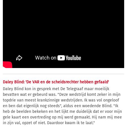
Daley Blind: 'De VAR en de scheidsrechter hebben gefaald'
Daley Blind kon in gesprek met De Telegraaf maar moeilijk
bevatten wat er gebeurd was. "Deze wedstrijd komt zeker in mijn
topdrie van meest krankzinnige wedstrijden. Ik was vol ongeloof
en ben dat eigenlijk nog steeds", aldus een woedende Blind. "Ik
heb de beelden bekeken en het lijkt me duidelijk dat er voor mijn
gele kaart een overtreding op mij werd gemaakt. Hij nam mij mee
in zijn val, opzet of niet. Daardoor kwam ik te laat."