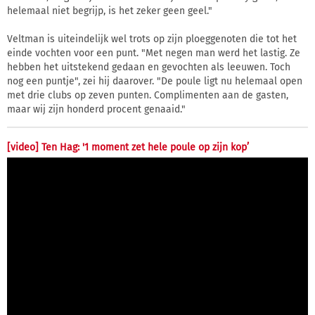
helemaal niet begrijp, is het zeker geen geel."
Veltman is uiteindelijk wel trots op zijn ploeggenoten die tot het
einde vochten voor een punt. "Met negen man werd het lastig. Ze
hebben het uitstekend gedaan en gevochten als leeuwen. Toch
nog een puntje", zei hij daarover. "De poule ligt nu helemaal open
met drie clubs op zeven punten. Complimenten aan de gasten,
maar wij zijn honderd procent genaaid."
[video] Ten Hag: '1 moment zet hele poule op zijn kop’