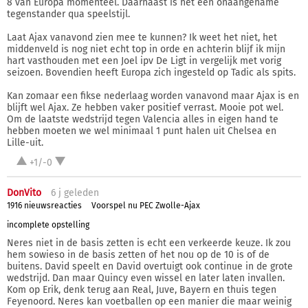
8 van Europa momenteel. Daarnaast is het een onaangename
tegenstander qua speelstijl.
Laat Ajax vanavond zien mee te kunnen? Ik weet het niet, het
middenveld is nog niet echt top in orde en achterin blijf ik mijn
hart vasthouden met een Joel ipv De Ligt in vergelijk met vorig
seizoen. Bovendien heeft Europa zich ingesteld op Tadic als spits.
Kan zomaar een fikse nederlaag worden vanavond maar Ajax is en
blijft wel Ajax. Ze hebben vaker positief verrast. Mooie pot wel.
Om de laatste wedstrijd tegen Valencia alles in eigen hand te
hebben moeten we wel minimaal 1 punt halen uit Chelsea en
Lille-uit.
+1/-0
DonVito
6 j
geleden
1916 nieuwsreacties
Voorspel nu PEC Zwolle-Ajax
incomplete opstelling
Neres niet in de basis zetten is echt een verkeerde keuze. Ik zou
hem sowieso in de basis zetten of het nou op de 10 is of de
buitens. David speelt en David overtuigt ook continue in de grote
wedstrijd. Dan maar Quincy even wissel en later laten invallen.
Kom op Erik, denk terug aan Real, Juve, Bayern en thuis tegen
Feyenoord. Neres kan voetballen op een manier die maar weinig