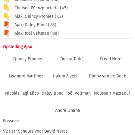
Chelsea FC: Azpilicueta ('45)
Ajax: Quincy Promes ('62)
Ajax: Daley Blind ('68)
Ajax: Joël Veltman ('68)
Opstelling Ajax
Quincy Promes
Dusan Tadić
David Neres
Lisandro Martínez
Hakim Ziyech
Donny van de Beek
Nicolás Tagliafico
Daley Blind
Joël Veltman
Noussair Mazraoui
André Onana
Wissels:
'72 Perr Schuurs voor David Neres