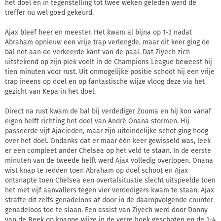
het doel en in tegenstelling tot twee weken geleden werd de
treffer nu wel goed gekeurd.
Ajax bleef heer en meester. Het kwam al bijna op 1-3 nadat
Abraham opnieuw een vrije trap verlengde, maar dit keer ging de
bal net aan de verkeerde kant van de paal. Dat Ziyech zich
uitstekend op zijn plek voelt in de Champions League beweest hij
tien minuten voor rust. Uit onmogelijke positie schoot hij een vrije
trap ineens op doel en op fantastische wijze vloog deze via het
gezicht van Kepa in het doel.
Direct na rust kwam de bal bij verdediger Zouma en hij kon vanaf
eigen helft richting het doel van André Onana stormen. Hij
passeerde vijf Ajacieden, maar zijn uiteindelijke schot ging hoog
over het doel. Ondanks dat er maar één keer gewisseld was, leek
er een compleet ander Chelsea op het veld te staan. In de eerste
minuten van de tweede helft werd Ajax volledig overlopen. Onana
wist knap te redden toen Abraham op doel schoot en Ajax
ontsnapte toen Chelsea een overtalsituatie slecht uitspeelde toen
het met vijf aanvallers tegen vier verdedigers kwam te staan. Ajax
strafte dit zelfs genadeloos af door in de daaropvolgende counter
genadeloos toe te slaan. Een assist van Ziyech werd door Donny
van de Beek op knappe wijze in de verre hoek geschoten en de 1-4