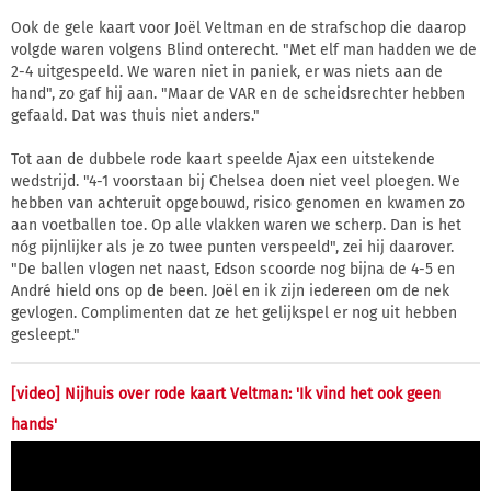
Ook de gele kaart voor Joël Veltman en de strafschop die daarop
volgde waren volgens Blind onterecht. "Met elf man hadden we de
2-4 uitgespeeld. We waren niet in paniek, er was niets aan de
hand", zo gaf hij aan. "Maar de VAR en de scheidsrechter hebben
gefaald. Dat was thuis niet anders."
Tot aan de dubbele rode kaart speelde Ajax een uitstekende
wedstrijd. "4-1 voorstaan bij Chelsea doen niet veel ploegen. We
hebben van achteruit opgebouwd, risico genomen en kwamen zo
aan voetballen toe. Op alle vlakken waren we scherp. Dan is het
nóg pijnlijker als je zo twee punten verspeeld", zei hij daarover.
"De ballen vlogen net naast, Edson scoorde nog bijna de 4-5 en
André hield ons op de been. Joël en ik zijn iedereen om de nek
gevlogen. Complimenten dat ze het gelijkspel er nog uit hebben
gesleept."
[video] Nijhuis over rode kaart Veltman: 'Ik vind het ook geen
hands'