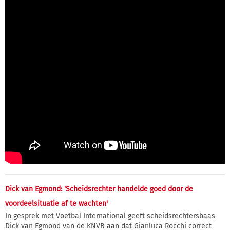
Dick van Egmond: 'Scheidsrechter handelde goed door de
voordeelsituatie af te wachten'
In gesprek met Voetbal International geeft scheidsrechtersbaas
Dick van Egmond van de KNVB aan dat Gianluca Rocchi correct