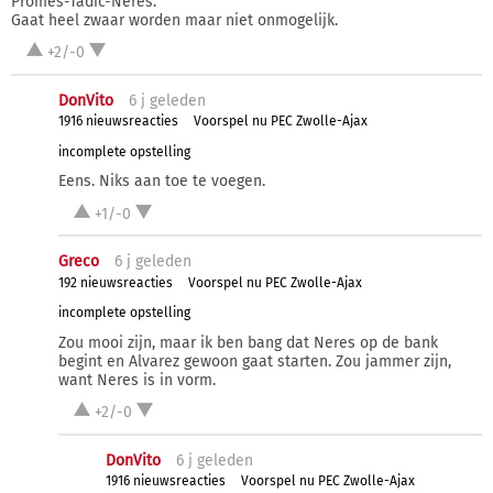
Promes-Tadic-Neres.
Gaat heel zwaar worden maar niet onmogelijk.
+2/-0
DonVito
6 j
geleden
1916 nieuwsreacties
Voorspel nu PEC Zwolle-Ajax
incomplete opstelling
Eens. Niks aan toe te voegen.
+1/-0
Greco
6 j
geleden
192 nieuwsreacties
Voorspel nu PEC Zwolle-Ajax
incomplete opstelling
Zou mooi zijn, maar ik ben bang dat Neres op de bank
begint en Alvarez gewoon gaat starten. Zou jammer zijn,
want Neres is in vorm.
+2/-0
DonVito
6 j
geleden
1916 nieuwsreacties
Voorspel nu PEC Zwolle-Ajax