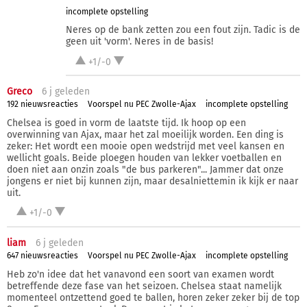
incomplete opstelling
Neres op de bank zetten zou een fout zijn. Tadic is de
geen uit 'vorm'. Neres in de basis!
+1/-0
Greco
6 j
geleden
192 nieuwsreacties
Voorspel nu PEC Zwolle-Ajax
incomplete opstelling
Chelsea is goed in vorm de laatste tijd. Ik hoop op een
overwinning van Ajax, maar het zal moeilijk worden. Een ding is
zeker: Het wordt een mooie open wedstrijd met veel kansen en
wellicht goals. Beide ploegen houden van lekker voetballen en
doen niet aan onzin zoals "de bus parkeren"... Jammer dat onze
jongens er niet bij kunnen zijn, maar desalniettemin ik kijk er naar
uit.
+1/-0
liam
6 j
geleden
647 nieuwsreacties
Voorspel nu PEC Zwolle-Ajax
incomplete opstelling
Heb zo'n idee dat het vanavond een soort van examen wordt
betreffende deze fase van het seizoen. Chelsea staat namelijk
momenteel ontzettend goed te ballen, horen zeker zeker bij de top