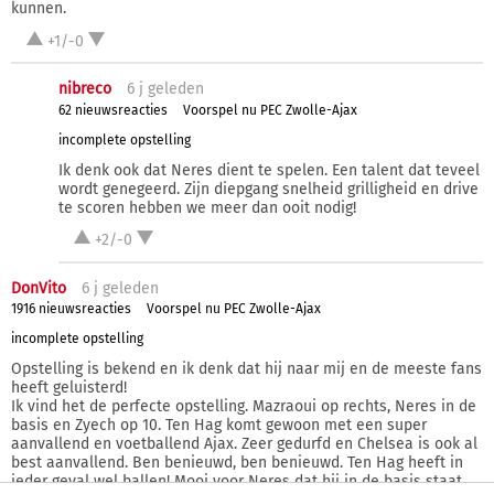
kunnen.
+1/-0
nibreco
6 j
geleden
62 nieuwsreacties
Voorspel nu PEC Zwolle-Ajax
incomplete opstelling
Ik denk ook dat Neres dient te spelen. Een talent dat teveel
wordt genegeerd. Zijn diepgang snelheid grilligheid en drive
te scoren hebben we meer dan ooit nodig!
+2/-0
DonVito
6 j
geleden
1916 nieuwsreacties
Voorspel nu PEC Zwolle-Ajax
incomplete opstelling
Opstelling is bekend en ik denk dat hij naar mij en de meeste fans
heeft geluisterd!
Ik vind het de perfecte opstelling. Mazraoui op rechts, Neres in de
basis en Zyech op 10. Ten Hag komt gewoon met een super
aanvallend en voetballend Ajax. Zeer gedurfd en Chelsea is ook al
best aanvallend. Ben benieuwd, ben benieuwd. Ten Hag heeft in
ieder geval wel ballen! Mooi voor Neres dat hij in de basis staat.