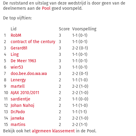
De ruststand en uitslag van deze wedstrijd is door geen van de
deelnemers aan de
Pool
goed voorspeld.
De top vijftien:
Lid
Score
Voorspelling
1
RobM
3
1-1 (0-1)
2
contract of the century
3
1-1 (0-1)
3
Gerard61
3
2-2 (0-1)
4
Ling
3
1-1 (0-1)
5
De Meer 1963
3
1-1 (0-1)
6
wier53
3
1-1 (0-1)
7
doo.bee.doo.wa.wa
3
2-2 (0-1)
8
Lenergy
2
1-1 (1-0)
9
martell
2
2-2 (1-0)
10
AJAX 2010/2011
2
2-2 (1-0)
11
sardientje
2
1-1 (0-0)
12
Johan Nahoj
2
1-1 (1-0)
13
Dr.Pado
2
1-1 (1-1)
14
janwka
2
2-2 (1-0)
15
martins
2
2-2 (1-1)
Bekijk ook het
algemeen klassement
in de Pool.