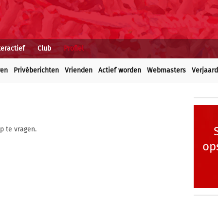
teractief
Club
Profiel
ren
Privéberichten
Vrienden
Actief worden
Webmasters
Verjaar
p te vragen.
op