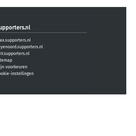
upporters.nl
ax.supporters.nl
eyenoord.supporters.nl
V.supporters.nl
itemap
ijn voorkeuren
ookie-instellingen