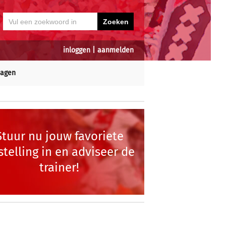
inloggen
|
aanmelden
dagen
Stuur nu jouw favoriete
stelling in en adviseer de
trainer!