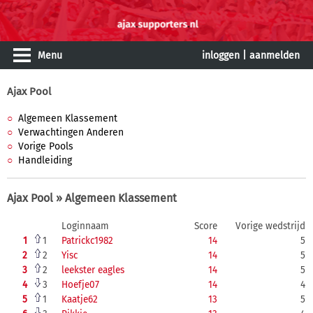
Menu
inloggen
|
aanmelden
Ajax Pool
Algemeen Klassement
Verwachtingen Anderen
Vorige Pools
Handleiding
Ajax Pool » Algemeen Klassement
Loginnaam
Score
Vorige wedstrijd
1
1
Patrickc1982
14
5
2
2
Yisc
14
5
3
2
leekster eagles
14
5
4
3
Hoefje07
14
4
5
1
Kaatje62
13
5