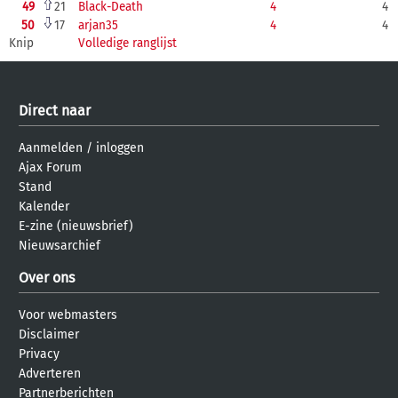
49
21
Black-Death
4
4
50
17
arjan35
4
4
Knip
Volledige ranglijst
Direct naar
Aanmelden
/
inloggen
Ajax Forum
Stand
Kalender
E-zine (nieuwsbrief)
Nieuwsarchief
Over ons
Voor webmasters
Disclaimer
Privacy
Adverteren
Partnerberichten