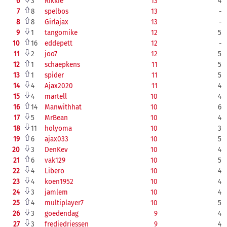
6
3
Rikkie
13
4
7
8
spelbos
13
-
8
8
Girlajax
13
-
9
1
tangomike
12
5
10
16
eddepett
12
-
11
2
joo7
12
5
12
1
schaepkens
11
5
13
1
spider
11
5
14
4
Ajax2020
11
4
15
4
martell
10
4
16
14
Manwithhat
10
6
17
5
MrBean
10
4
18
11
holyoma
10
3
19
6
ajax033
10
5
20
3
DenKev
10
4
21
6
vak129
10
5
22
4
Libero
10
4
23
4
koen1952
10
4
24
3
jamlem
10
4
25
4
multiplayer7
10
5
26
3
goedendag
9
4
27
3
frediedriessen
9
4