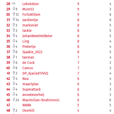
28
Lekokdoor
9
4
29
9
Mum53
9
3
30
12
FoToWillem
9
6
31
14
sardientje
8
6
32
3
marksniet
8
5
33
3
tackle
8
5
34
4
JohanWeetHetBeter
8
5
35
4
Ling
8
4
36
4
PIetertje
8
4
37
6
Sjaakie_2022
8
5
38
1
taxman
7
4
39
6
de Cock
7
3
40
6
Camus
7
3
41
3
DP_Ajacied1745Q
7
4
42
4
Noa
6
4
43
4
maas1plas
6
3
44
4
Superattack
6
3
45
4
annekeverheij
6
3
46
24
Maximilian-Ibrahimovic
6
0
47
NW86
5
5
48
2
Overkill
4
4