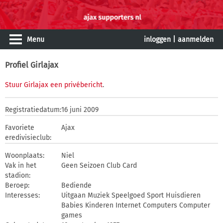
Menu
inloggen
|
aanmelden
Profiel Girlajax
Stuur Girlajax een privébericht
.
Registratiedatum:
16 juni 2009
Favoriete
Ajax
eredivisieclub:
Woonplaats:
Niel
Vak in het
Geen Seizoen Club Card
stadion:
Beroep:
Bediende
Interesses:
Uitgaan Muziek Speelgoed Sport Huisdieren
Babies Kinderen Internet Computers Computer
games