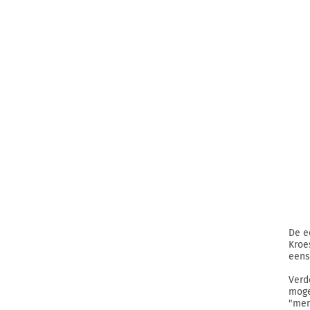
De e
Kroe
eens
Verd
moge
"men