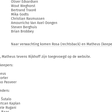
Oliver Edvardsen
Wout Weghorst
Bertrand Traoré
Mika Godts
Christian Rasmussen
Amourricho Van Axel-Dongen
Steven Berghuis
Brian Brobbey
Naar verwachting komen Rosa (rechtsback) en Matheus (keeper)
, Matheus tevens Rijkhoff zijn toegevoegd op de website.
keepers:
heus
Gorter
o Pasveer
nders:
p Šutalo
tcan Kaplan
ele Rugani
i Baas