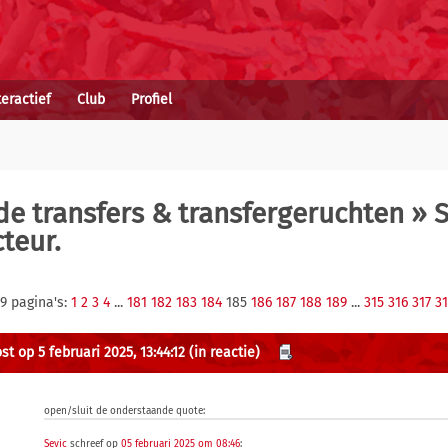
teractief
Club
Profiel
e transfers & transfergeruchten
» S
teur.
9 pagina's:
1
2
3
4
...
181
182
183
184
185
186
187
188
189
...
315
316
317
3
t op 5 februari 2025, 13:44:12
(in reactie)
open/sluit de onderstaande quote:
Sevic
schreef op
05 februari 2025 om 08:46
: