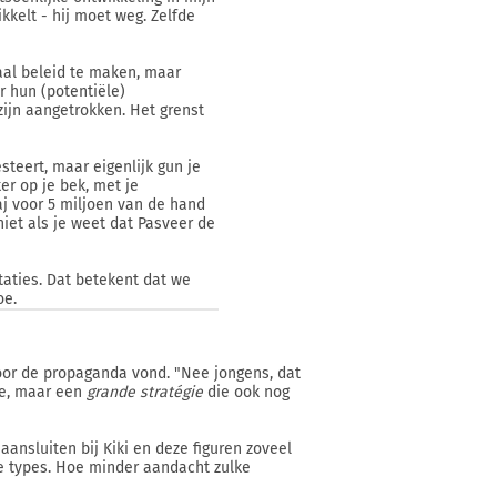
kkelt - hij moet weg. Zelfde
maal beleid te maken, maar
r hun (potentiële)
ijn aangetrokken. Het grenst
esteert, maar eigenlijk gun je
er op je bek, met je
j voor 5 miljoen van de hand
niet als je weet dat Pasveer de
taties. Dat betekent dat we
oe.
voor de propaganda vond. "Nee jongens, dat
de, maar een
grande stratégie
die ook nog
aansluiten bij Kiki en deze figuren zoveel
ke types. Hoe minder aandacht zulke