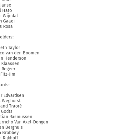
 Janse
el Hato
 Wijndal
n Gaaei
s Rosa
elders:
eth Taylor
co van den Boomen
an Henderson
 Klaassen
i Regeer
Fitz-Jim
ards:
er Edvardsen
 Weghorst
rand Traoré
 Godts
stian Rasmussen
rricho Van Axel-Dongen
en Berghuis
n Brobbey
n Rijkhoff