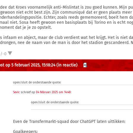
idee dat Kroes voornamelijk anti-Mislintat is zou goed kunnen. Mijn pu
t gewoon niet echt best zijn. Zijn communiqué dat er geen plaats meer i
nderhandelingspositie. Echter, zoals reeds gememoreerd, boeit hem dat 
maal niet. Sosa heeft gewoon een basisplaats bij Torino en is echt n
moment dat je je zo opstelt.
is infaam en abject, maar de club verdient wat het krijgt. Het is niet 
drongen, nee de naam van de man is door het stadion gescandeerd. Nou
3/-0
t op 5 februari 2025, 15:18:24
(in reactie)
open/sluit de onderstaande quote:
Sevic
schreef op
04 februari 2025 om 14:48
:
open/sluit de onderstaande quote:
Even de Transfermarkt-squad door ChatGPT laten uittikken:
Goalkeepers: