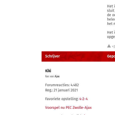
Het 
slui
de o
hele
het 
Het 
opge
+
Schrijver
Gepos
Kiki
Fan van
Ajax
Forumreacties: 4.482
Reg.: 21 januari 2021
Favoriete opstelling:
4-2-4
Voorspel nu PEC Zwolle-Ajax