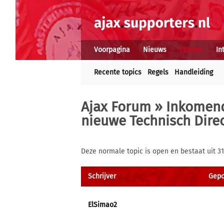
Voorpagina
Nieuws
Forums
In
Recente topics
Regels
Handleiding
Ajax Forum
»
Inkomend
nieuwe Technisch Direc
Deze normale topic is open en bestaat uit 31
Schrijver
Gepos
ElSimao2