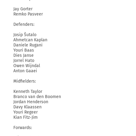
Jay Gorter
Remko Pasveer
Defenders:
Josip Šutalo
Ahmetcan Kaplan
Daniele Rugani
Youri Baas
Dies Janse
Jorrel Hato
Owen Wijndal
Anton Gaaei
Midfielders:
Kenneth Taylor
Branco van den Boomen
Jordan Henderson
Davy Klaassen
Youri Regeer
Kian Fitz-Jim
Forwards: