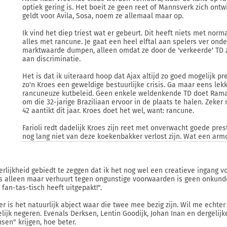
optiek gering is. Het boeit ze geen reet of Mannsverk zich ontwi
geldt voor Avila, Sosa, noem ze allemaal maar op.
Ik vind het diep triest wat er gebeurt. Dit heeft niets met nor
alles met rancune. Je gaat een heel elftal aan spelers ver onde
marktwaarde dumpen, alleen omdat ze door de 'verkeerde' TD z
aan discriminatie.
Het is dat ik uiteraard hoop dat Ajax altijd zo goed mogelijk pr
zo'n Kroes een geweldige bestuurlijke crisis. Ga maar eens lekk
rancuneuze kutbeleid. Geen enkele weldenkende TD doet Rama
om die 32-jarige Braziliaan ervoor in de plaats te halen. Zeker 
42 aantikt dit jaar. Kroes doet het wel, want: rancune.
Farioli redt dadelijk Kroes zijn reet met onverwacht goede pres
nog lang niet van deze koekenbakker verlost zijn. Wat een arm
erlijkheid gebiedt te zeggen dat ik het nog wel een creatieve ingang 
s alleen maar verhuurt tegen ongunstige voorwaarden is geen onkun
 fan-tas-tisch heeft uitgepakt!".
er is het natuurlijk abject waar die twee mee bezig zijn. Wil me echter 
lijk negeren. Evenals Derksen, Lentin Goodijk, Johan Inan en dergelij
sen" krijgen, hoe beter.