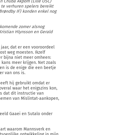
 en Chuba Akpom (Lille OSC)
te verhuren spelers bereikt
Brøndby IF) konden enkel nog
d, komende zomer alsnog
Kristian Hlynsson en Gerald
jaar, dat er een vooroordeel
ost weg moesten. Ikzelf
 er bijna niet meer omheen:
 kans meer krijgen. Net zoals
n is de enige die een beetje
er van ons is.
heeft hij gebruikt omdat er
overal waar het enigszins kon,
 dat dit instructie van
nemen van Mislintat-aankopen,
beeld Gaaei en Sutalo onder
klaart waarom Mannsverk en
soenlijke ontwikkeling in mijn