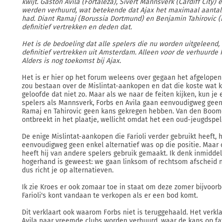
kwijt. Gastón Ávila (Fortaleza), Sivert Mannsverk (Cardiff City)
werden verhuurd, wat betekende dat Ajax het maximaal aantal 
had. Diant Ramaj (Borussia Dortmund) en Benjamin Tahirovic (
definitief vertrekken en deden dat.
Het is de bedoeling dat alle spelers die nu worden uitgeleen
definitief vertrekken uit Amsterdam. Alleen voor de verhuurde 
Alders is nog toekomst bij Ajax.
Het is er hier op het forum weleens over gegaan het afgelopen 
zou bestaan over de Mislintat-aankopen en dat die koste wat k
geloofde dat niet zo. Maar als we naar de feiten kijken, kun je
spelers als Mannsverk, Forbs en Avila gaan eenvoudigweg geen
Ramaj en Tahirovic geen kans gekregen hebben. Van den Boome
ontbreekt in het plaatje, wellicht omdat het een oud-jeugdspel
De enige Mislintat-aankopen die Farioli verder gebruikt heeft, 
eenvoudigweg geen enkel alternatief was op die positie. Maar 
heeft hij van andere spelers gebruik gemaakt. Ik denk inmiddels
hogerhand is geweest: we gaan linksom of rechtsom afscheid 
dus richt je op alternatieven.
Ik zie Kroes er ook zomaar toe in staat om deze zomer bijvoor
Farioli's kont vandaan te verkopen als er een bod komt.
Dit verklaart ook waarom Forbs niet is teruggehaald. Het ver
Avila naar vreemde clubs worden verhuurd, waar de kans op fat