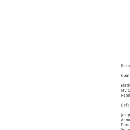
Rosa
Goal
Mat
Jay 
Remk
Defe
Josi
Ahme
Dani
Your