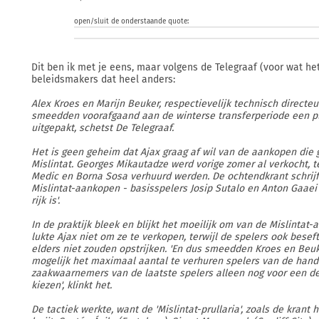
open/sluit de onderstaande quote:
Dit ben ik met je eens, maar volgens de Telegraaf (voor wat het
beleidsmakers dat heel anders:
Alex Kroes en Marijn Beuker, respectievelijk technisch directeur
smeedden voorafgaand aan de winterse transferperiode een pl
uitgepakt, schetst De Telegraaf.
Het is geen geheim dat Ajax graag af wil van de aankopen die 
Mislintat. Georges Mikautadze werd vorige zomer al verkocht, te
Medic en Borna Sosa verhuurd werden. De ochtendkrant schrijft
Mislintat-aankopen - basisspelers Josip Sutalo en Anton Gaaei 
rijk is'.
In de praktijk bleek en blijkt het moeilijk om van de Mislintat
lukte Ajax niet om ze te verkopen, terwijl de spelers ook besef
elders niet zouden opstrijken. 'En dus smeedden Kroes en Beuk
mogelijk het maximaal aantal te verhuren spelers van de hand
zaakwaarnemers van de laatste spelers alleen nog voor een de
kiezen', klinkt het.
De tactiek werkte, want de 'Mislintat-prullaria', zoals de krant