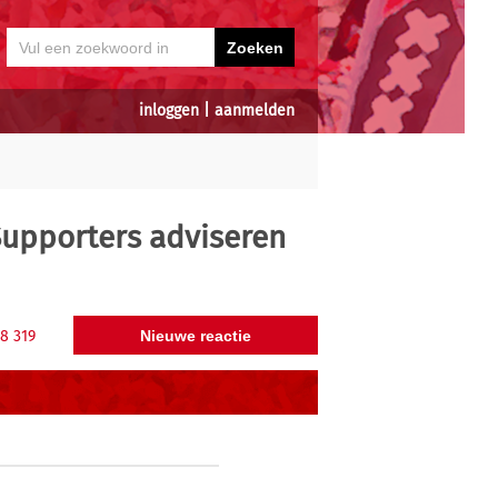
inloggen
|
aanmelden
upporters adviseren
18
319