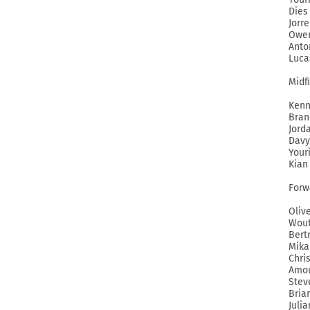
Dies
Jorr
Owen
Anto
Luca
Midfi
Kenn
Bran
Jord
Davy
Your
Kian 
Forw
Oliv
Wout
Bert
Mika
Chri
Amou
Stev
Bria
Julia