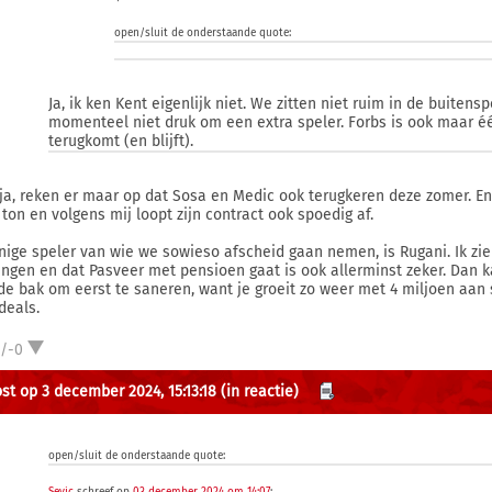
open/sluit de onderstaande quote:
Ja, ik ken Kent eigenlijk niet. We zitten niet ruim in de buiten
momenteel niet druk om een extra speler. Forbs is ook maar é
terugkomt (en blijft).
ja, reken er maar op dat Sosa en Medic ook terugkeren deze zomer. En
 ton en volgens mij loopt zijn contract ook spoedig af.
nige speler van wie we sowieso afscheid gaan nemen, is Rugani. Ik zie
engen en dat Pasveer met pensioen gaat is ook allerminst zeker. Da
de bak om eerst te saneren, want je groeit zo weer met 4 miljoen aan
deals.
1/-0
st op 3 december 2024, 15:13:18
(in reactie)
open/sluit de onderstaande quote: