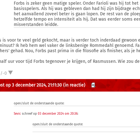
Forbs is zeker geen matige speler. Onder Farioli was hij tot he
basisspelers. Als hij was gebleven dan had hij zijn bijdrage ec
het aanvallend zoveel beter is gaan lopen. De rest van de ploe
hetzelfde tempo en intensiteit als hij. Dat was eerder soms ee
misverstanden leidde.
s is voor te veel geld gekocht, maar is verder toch inderdaad gewoon 
minuut? Ik heb hem wel vaker de linksbenige Rommedahl genoemd. Fario
shers' gehad. Nou, Forbs past prima in die filosofie als finisher, als je h
half uur voor tijd Forbs tegenover je krijgen, of Rasmussen. Wie zou d
3/-0
st op 3 december 2024, 21:11:30
(in reactie)
open/sluit de onderstaande quote:
Sevic
schreef op
03 december 2024 om 20:36
:
open/sluit de onderstaande quote: