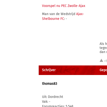
Voorspel nu PEC Zwolle-Ajax
Man van de Wedstrijd
Ajax-
Shelbourne FC
: -
Als 
tege
dan 
+
Schrijver
Gepo
thomas83
Uit: Dordrecht
Vak: -
Forumreacties: 5.548