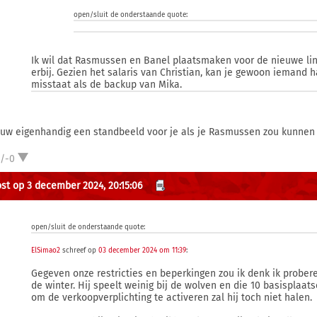
open/sluit de onderstaande quote:
Ik wil dat Rasmussen en Banel plaatsmaken voor de nieuwe link
erbij. Gezien het salaris van Christian, kan je gewoon iemand h
misstaat als de backup van Mika.
ouw eigenhandig een standbeeld voor je als je Rasmussen zou kunnen s
1/-0
st op 3 december 2024, 20:15:06
open/sluit de onderstaande quote:
ElSimao2
schreef op
03 december 2024 om 11:39
:
Gegeven onze restricties en beperkingen zou ik denk ik prober
de winter. Hij speelt weinig bij de wolven en die 10 basisplaat
om de verkoopverplichting te activeren zal hij toch niet halen.