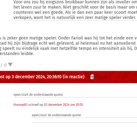
Voor ons zou hij enigszins bruikbaar kunnen zijn als invaller
het leven zuur te maken. Niet geschikt voor de basis maar om
counteren wel een goede. Als ie dan een paar keer scoort moe
verkopen, want het is natuurlijk een zeer matige speler verder.
s is zeker geen matige speler. Onder Farioli was hij tot het einde een 
had hij zijn bijdrage echt wel geleverd, al helemaal nu het aanvallend 
g speelt nu eindelijk vaak met hetzelfde tempo en intensiteit als hij
erstanden leidde.
3/-0
st op 3 december 2024, 20:36:10
(in reactie)
open/sluit de onderstaande quote:
thomas83
schreef op
03 december 2024 om 20:15
:
open/sluit de onderstaande quote: