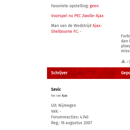
Favoriete opstelling:
geen
Voorspel nu PEC Zwolle-Ajax
Man van de Wedstrijd
Ajax-
Shelbourne FC
: -
Forb
dan 
ploe
misv
+
Schrijver
Gepo
Sevic
Fan van
Ajax
Uit: Nijmegen
Vak: -
Forumreacties: 4.740
Reg.: 16 augustus 2007