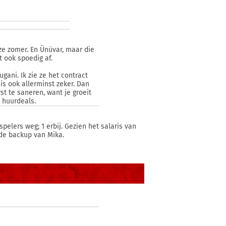
ze zomer. En Ünüvar, maar die
t ook spoedig af.
ani. Ik zie ze het contract
s ook allerminst zeker. Dan
 te saneren, want je groeit
 huurdeals.
elers weg; 1 erbij. Gezien het salaris van
 de backup van Mika.