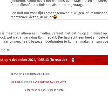
genoemd. Farioli heeft het weleens over 'starters' en 'finishers
in die filosofie als finisher, als je het mij vraagt.
Een half uur voor tijd Forbs tegenover je krijgen, of Rasmusse
rechtsback kiezen, denk je?
s is meer dan alleen een invaller. Vergeet niet dat hij op zijn minst op
ook wel wat anders dan Rommedahl. Die had echt een heel simpele di
 naar binnen, heeft bewezen doelpunten te kunnen maken en zijn overzic
2/-0
st op 4 december 2024, 10:58:43
(in reactie)
open/sluit de onderstaande quote:
thomas83
schreef op
04 december 2024 om 00:40
:
open/sluit de onderstaande quote: