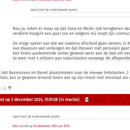
Sevic
schreef op
03 december 2024 om 14:07
:
open/sluit de onderstaande quote:
Nou ja, reken er maar op dat Sosa en Medic ook terugkeren de
verdient hooguit een paar ton en volgens mij loopt zijn contrac
De enige speler van wie we sowieso afscheid gaan nemen, is Rug
van Klaassen wel verlengen en dat Pasveer met pensioen gaat i
kan Kroes aankomende zomer gewoon weer aan de bak om eerst
zo weer met 4 miljoen aan salarislasten vanwege de aflopende
il dat Rasmussen en Banel plaatsmaken voor de nieuwe linksbuiten. 2 sp
stian, kan je gewoon iemand halen wie op zijn minst niet misstaat als
2/-0
st op 3 december 2024, 15:51:58
(in reactie)
open/sluit de onderstaande quote:
Kiki
schreef op
03 december 2024 om 15:13
: