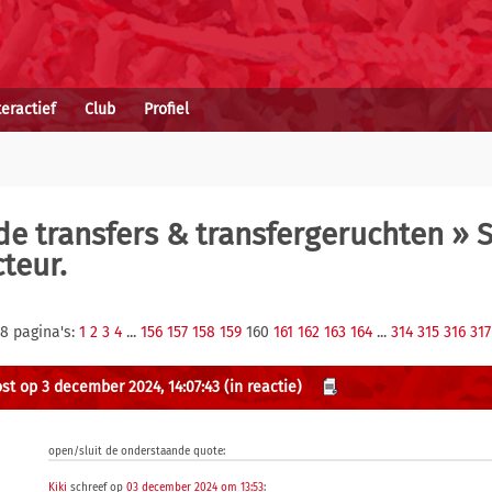
teractief
Club
Profiel
e transfers & transfergeruchten
» S
teur.
18 pagina's:
1
2
3
4
...
156
157
158
159
160
161
162
163
164
...
314
315
316
317
st op 3 december 2024, 14:07:43
(in reactie)
open/sluit de onderstaande quote:
Kiki
schreef op
03 december 2024 om 13:53
: