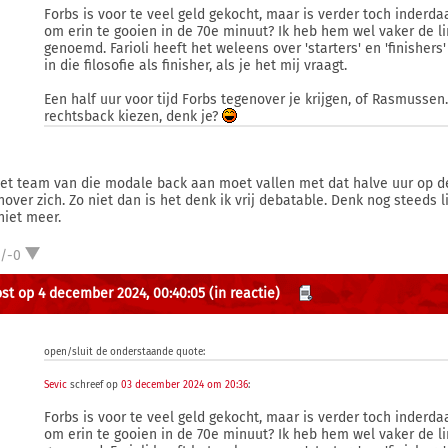
Forbs is voor te veel geld gekocht, maar is verder toch inder
om erin te gooien in de 70e minuut? Ik heb hem wel vaker de
genoemd. Farioli heeft het weleens over 'starters' en 'finishers
in die filosofie als finisher, als je het mij vraagt.
Een half uur voor tijd Forbs tegenover je krijgen, of Rasmusse
rechtsback kiezen, denk je?
het team van die modale back aan moet vallen met dat halve uur op de
nover zich. Zo niet dan is het denk ik vrij debatable. Denk nog steeds
niet meer.
1/-0
st op 4 december 2024, 00:40:05
(in reactie)
open/sluit de onderstaande quote:
Sevic
schreef op
03 december 2024 om 20:36
:
Forbs is voor te veel geld gekocht, maar is verder toch inder
om erin te gooien in de 70e minuut? Ik heb hem wel vaker de