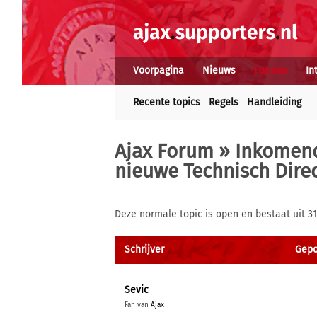
Voorpagina
Nieuws
Forums
In
Recente topics
Regels
Handleiding
Ajax Forum
»
Inkomend
nieuwe Technisch Direc
Deze normale topic is open en bestaat uit 3
Schrijver
Gepo
Sevic
Fan van
Ajax