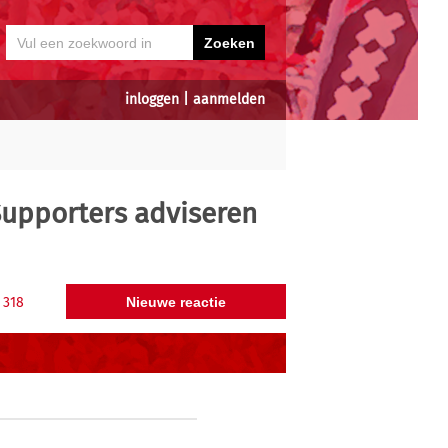
inloggen
|
aanmelden
upporters adviseren
318