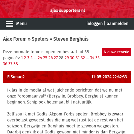
Menu
inloggen
|
aanmelden
Ajax Forum
»
Spelers
» Steven Berghuis
Deze normale topic is open en bestaat uit 38
pagina's:
1
2
3
4
...
24
25
26
27
28
29
30
31
32
...
34
35
36
37
38
ElSimao2
11-05-2024 22:42:33
Ik las in de media al wat juichende berichten dat we nu met
onze "droomaanval" (Bergwijn, Brobbey, Berghuis) kunnen
beginnen. Schip ook helemaal blij natuurlijk.
Zelf zou ik met Godts-Akpom-Forbs spelen. Brobbey is zwaar
overbelast geweest, dus die mag wel rust tot de rest van het
seizoen. Bergwijn en Berghuis moet je gewoon wegpesten.
Daarbij denk ik dat Godts gewoon niet minder is dan Bergwijn.