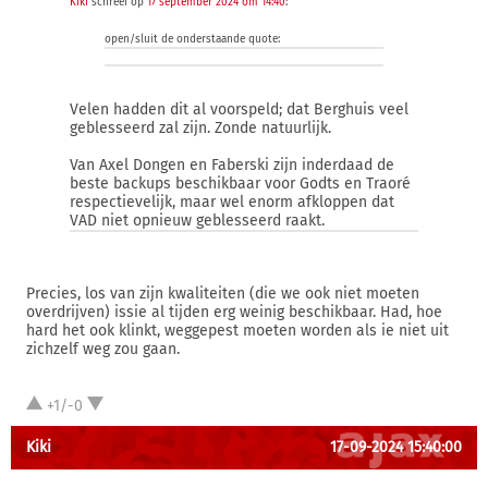
Kiki
schreef op
17 september 2024 om 14:40
:
open/sluit de onderstaande quote:
Velen hadden dit al voorspeld; dat Berghuis veel
geblesseerd zal zijn. Zonde natuurlijk.
Van Axel Dongen en Faberski zijn inderdaad de
beste backups beschikbaar voor Godts en Traoré
respectievelijk, maar wel enorm afkloppen dat
VAD niet opnieuw geblesseerd raakt.
Precies, los van zijn kwaliteiten (die we ook niet moeten
overdrijven) issie al tijden erg weinig beschikbaar. Had, hoe
hard het ook klinkt, weggepest moeten worden als ie niet uit
zichzelf weg zou gaan.
+1/-0
Kiki
17-09-2024 15:40:00