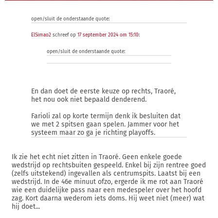
open/sluit de onderstaande quote:
ElSimao2
schreef op
17 september 2024 om 15:10
:
open/sluit de onderstaande quote:
En dan doet de eerste keuze op rechts, Traoré,
het nou ook niet bepaald denderend.
Farioli zal op korte termijn denk ik besluiten dat
we met 2 spitsen gaan spelen. Jammer voor het
systeem maar zo ga je richting playoffs.
Ik zie het echt niet zitten in Traoré. Geen enkele goede
wedstrijd op rechtsbuiten gespeeld. Enkel bij zijn rentree goed
(zelfs uitstekend) ingevallen als centrumspits. Laatst bij een
wedstrijd. In de 46e minuut ofzo, ergerde ik me rot aan Traoré
wie een duidelijke pass naar een medespeler over het hoofd
zag. Kort daarna wederom iets doms. Hij weet niet (meer) wat
hij doet...