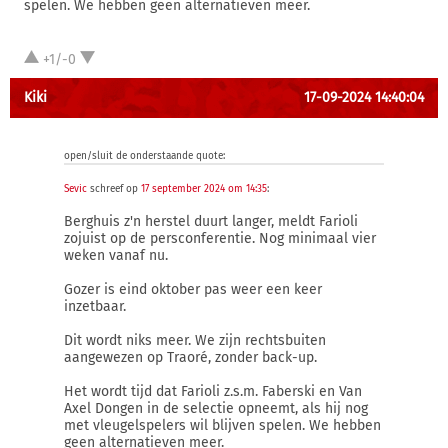
spelen. We hebben geen alternatieven meer.
+1/-0
Kiki
17-09-2024 14:40:04
open/sluit de onderstaande quote:
Sevic
schreef op
17 september 2024 om 14:35
:
Berghuis z'n herstel duurt langer, meldt Farioli
zojuist op de persconferentie. Nog minimaal vier
weken vanaf nu.
Gozer is eind oktober pas weer een keer
inzetbaar.
Dit wordt niks meer. We zijn rechtsbuiten
aangewezen op Traoré, zonder back-up.
Het wordt tijd dat Farioli z.s.m. Faberski en Van
Axel Dongen in de selectie opneemt, als hij nog
met vleugelspelers wil blijven spelen. We hebben
geen alternatieven meer.