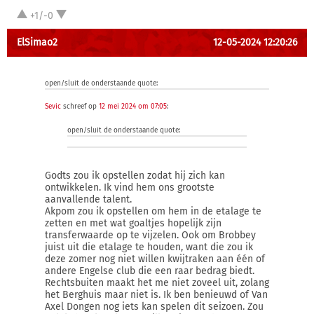
+1/-0
ElSimao2
12-05-2024 12:20:26
open/sluit de onderstaande quote:
Sevic
schreef op
12 mei 2024 om 07:05
:
open/sluit de onderstaande quote:
Godts zou ik opstellen zodat hij zich kan
ontwikkelen. Ik vind hem ons grootste
aanvallende talent.
Akpom zou ik opstellen om hem in de etalage te
zetten en met wat goaltjes hopelijk zijn
transferwaarde op te vijzelen. Ook om Brobbey
juist uit die etalage te houden, want die zou ik
deze zomer nog niet willen kwijtraken aan één of
andere Engelse club die een raar bedrag biedt.
Rechtsbuiten maakt het me niet zoveel uit, zolang
het Berghuis maar niet is. Ik ben benieuwd of Van
Axel Dongen nog iets kan spelen dit seizoen. Zou