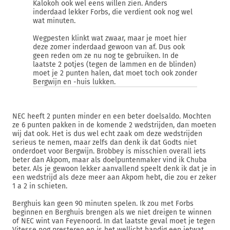
Kalokoh ook wel eens willen zien. Anders
inderdaad lekker Forbs, die verdient ook nog wel
wat minuten.
Wegpesten klinkt wat zwaar, maar je moet hier
deze zomer inderdaad gewoon van af. Dus ook
geen reden om ze nu nog te gebruiken. In de
laatste 2 potjes (tegen de lammen en de blinden)
moet je 2 punten halen, dat moet toch ook zonder
Bergwijn en -huis lukken.
NEC heeft 2 punten minder en een beter doelsaldo. Mochten
ze 6 punten pakken in de komende 2 wedstrijden, dan moeten
wij dat ook. Het is dus wel echt zaak om deze wedstrijden
serieus te nemen, maar zelfs dan denk ik dat Godts niet
onderdoet voor Bergwijn. Brobbey is misschien overall iets
beter dan Akpom, maar als doelpuntenmaker vind ik Chuba
beter. Als je gewoon lekker aanvallend speelt denk ik dat je in
een wedstrijd als deze meer aan Akpom hebt, die zou er zeker
1 a 2 in schieten.
Berghuis kan geen 90 minuten spelen. Ik zou met Forbs
beginnen en Berghuis brengen als we niet dreigen te winnen
of NEC wint van Feyenoord. In dat laatste geval moet je tegen
Vitesse nog presteren en is het wellicht handig een ietwat