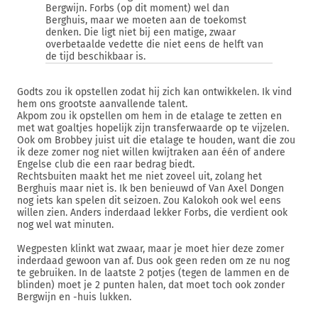
Bergwijn. Forbs (op dit moment) wel dan
Berghuis, maar we moeten aan de toekomst
denken. Die ligt niet bij een matige, zwaar
overbetaalde vedette die niet eens de helft van
de tijd beschikbaar is.
Godts zou ik opstellen zodat hij zich kan ontwikkelen. Ik vind
hem ons grootste aanvallende talent.
Akpom zou ik opstellen om hem in de etalage te zetten en
met wat goaltjes hopelijk zijn transferwaarde op te vijzelen.
Ook om Brobbey juist uit die etalage te houden, want die zou
ik deze zomer nog niet willen kwijtraken aan één of andere
Engelse club die een raar bedrag biedt.
Rechtsbuiten maakt het me niet zoveel uit, zolang het
Berghuis maar niet is. Ik ben benieuwd of Van Axel Dongen
nog iets kan spelen dit seizoen. Zou Kalokoh ook wel eens
willen zien. Anders inderdaad lekker Forbs, die verdient ook
nog wel wat minuten.
Wegpesten klinkt wat zwaar, maar je moet hier deze zomer
inderdaad gewoon van af. Dus ook geen reden om ze nu nog
te gebruiken. In de laatste 2 potjes (tegen de lammen en de
blinden) moet je 2 punten halen, dat moet toch ook zonder
Bergwijn en -huis lukken.