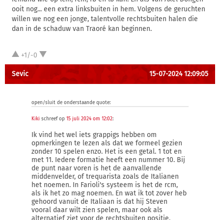
ooit nog... een extra linksbuiten in hem. Volgens de geruchten
willen we nog een jonge, talentvolle rechtsbuiten halen die
dan in de schaduw van Traoré kan beginnen.
+1/-0
Sevic
15-07-2024 12:09:05
open/sluit de onderstaande quote:
Kiki
schreef op
15 juli 2024 om 12:02
:
Ik vind het wel iets grappigs hebben om
opmerkingen te lezen als dat we formeel gezien
zonder 10 spelen enzo. Het is een getal. 1 tot en
met 11. Iedere formatie heeft een nummer 10. Bij
de punt naar voren is het de aanvallende
middenvelder, of trequarista zoals de Italianen
het noemen. In Farioli's systeem is het de rcm,
als ik het zo mag noemen. En wat ik tot zover heb
gehoord vanuit de Italiaan is dat hij Steven
vooral daar wilt zien spelen, maar ook als
alternatief ziet voor de rechtsbuiten positie.