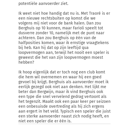
potentiële aanvoerder ziet.
Ik weet niet hoe handig dat nu is. Met Traoré is er
een nieuwe rechtsbuiten op komst die we
volgens mij niet voor de bank halen. Dan zou
Berghuis op 10 kunnen, maar Farioli speelt tot
dusverre zonder 10, namelijk met de punt naar
achteren. Dan zou Berghuis op één van de
halfposities komen, waar ik ernstige vraagtekens
bij heb. Kan hij dat op zijn leeftijd qua
loopvermogen aan, terwijl het nooit een speler is
geweest die het van zijn loopvermogen moest
hebben?
Ik hoop eigenlijk dat er toch nog een club komt
die hem wil overnemen en waar hij een goed
gevoel bij krijgt. Berghuis als aanvoerder moet ik
eerlijk gezegd ook niet aan denken. Het lijkt me
beter dan Bergwijn, maar ik vind Berghuis ook
een type die snel vervelend gedrag vertoont als
het tegenzit. Maakt ook een paar keer per seizoen
een onbesuisde overtreding als hij zich ergens
aan ergert in het veld. Typisch een speler die juist
een sterke aanvoerder naast zich nodig heeft, en
niet een speler die er één is.