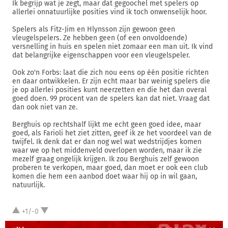
Ik begrijp wat je zegt, maar dat gegoochel met spelers op
allerlei onnatuurlijke posities vind ik toch onwenselijk hoor.
Spelers als Fitz-Jim en Hlynsson zijn gewoon geen
vleugelspelers. Ze hebben geen (of een onvoldoende)
versnelling in huis en spelen niet zomaar een man uit. Ik vind
dat belangrijke eigenschappen voor een vleugelspeler.
Ook zo'n Forbs: laat die zich nou eens op één positie richten
en daar ontwikkelen. Er zijn echt maar bar weinig spelers die
je op allerlei posities kunt neerzetten en die het dan overal
goed doen. 99 procent van de spelers kan dat niet. Vraag dat
dan ook niet van ze.
Berghuis op rechtshalf lijkt me echt geen goed idee, maar
goed, als Farioli het ziet zitten, geef ik ze het voordeel van de
twijfel. Ik denk dat er dan nog wel wat wedstrijdjes komen
waar we op het middenveld overlopen worden, maar ik zie
mezelf graag ongelijk krijgen. Ik zou Berghuis zelf gewoon
proberen te verkopen, maar goed, dan moet er ook een club
komen die hem een aanbod doet waar hij op in wil gaan,
natuurlijk.
+1/-0