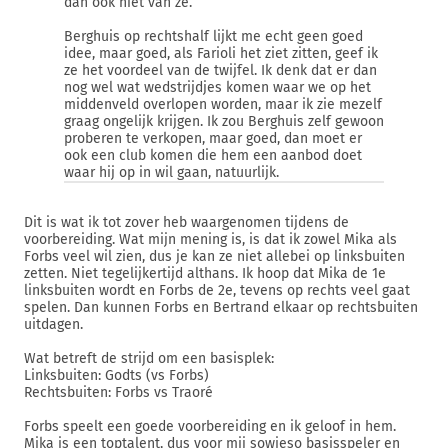
dan ook niet van ze.
Berghuis op rechtshalf lijkt me echt geen goed
idee, maar goed, als Farioli het ziet zitten, geef ik
ze het voordeel van de twijfel. Ik denk dat er dan
nog wel wat wedstrijdjes komen waar we op het
middenveld overlopen worden, maar ik zie mezelf
graag ongelijk krijgen. Ik zou Berghuis zelf gewoon
proberen te verkopen, maar goed, dan moet er
ook een club komen die hem een aanbod doet
waar hij op in wil gaan, natuurlijk.
Dit is wat ik tot zover heb waargenomen tijdens de
voorbereiding. Wat mijn mening is, is dat ik zowel Mika als
Forbs veel wil zien, dus je kan ze niet allebei op linksbuiten
zetten. Niet tegelijkertijd althans. Ik hoop dat Mika de 1e
linksbuiten wordt en Forbs de 2e, tevens op rechts veel gaat
spelen. Dan kunnen Forbs en Bertrand elkaar op rechtsbuiten
uitdagen.
Wat betreft de strijd om een basisplek:
Linksbuiten: Godts (vs Forbs)
Rechtsbuiten: Forbs vs Traoré
Forbs speelt een goede voorbereiding en ik geloof in hem.
Mika is een toptalent, dus voor mij sowieso basisspeler en