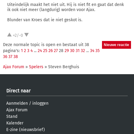
Uiteindelijk maakt het niet uit. Hij is niet fit en gaat dat denk
ik ook niet meer (langdurig) worden voor Ajax.
Blunder van Kroes dat ie niet geskot is.
+2/-0
Deze normale topic is open en bestaat uit 38
pagina's:
1
2
3
4
...
24
25
26
27
28
29
30
31
32
...
34
35
36
37
38
Ajax Forum
»
Spelers
» Steven Berghuis
Direct naar
Aanmelden
/
inloggen
Ajax Forum
Stand
Kalender
E-zine (nieuwsbrief)