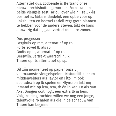
Alternatief dus, zodoende is Bertrand onze
nieuwe rechtsbuiten geworden. Forbs kan op
beide vleugels zegt Farioli, over wie hij gelukkig
positief is. Mika is duidelijk een optie voor op
linksbuiten en hoewel Farioli zegt grote plannen
te hebben voor de andere Steven, lijkt de kans
aanwezig dat hij gaat vertrekken deze zomer.
Dus prognose:
Berghuis op rcm, alternatief op rb.
Forbs zowel lb als rb.
Godts op lb, alternatief op rb.
Bergwijn, vertrekt waarschijnlijk.
Traoré op rb, alternatief op sp.
Dit zijn momenteel op papier onze vijf
voornaamste vleugelspelers. Natuurlijk kunnen
middenvelders als Taylor en Fitz-Jim ook
sporadisch op lb spelen en Hlynsson lijkt mij
iemand wie op lcm, rcm, rb én lb kan. En als Van
Axel Dongen ooit nog... een extra lb in hem.
Volgens de geruchten willen we nog een jonge,
talentvolle rb halen als die in de schaduw van
Traoré kan beginnen.