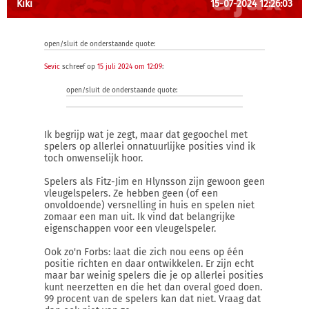
Kiki
15-07-2024 12:26:03
open/sluit de onderstaande quote:
Sevic
schreef op
15 juli 2024 om 12:09
:
open/sluit de onderstaande quote:
Ik begrijp wat je zegt, maar dat gegoochel met
spelers op allerlei onnatuurlijke posities vind ik
toch onwenselijk hoor.
Spelers als Fitz-Jim en Hlynsson zijn gewoon geen
vleugelspelers. Ze hebben geen (of een
onvoldoende) versnelling in huis en spelen niet
zomaar een man uit. Ik vind dat belangrijke
eigenschappen voor een vleugelspeler.
Ook zo'n Forbs: laat die zich nou eens op één
positie richten en daar ontwikkelen. Er zijn echt
maar bar weinig spelers die je op allerlei posities
kunt neerzetten en die het dan overal goed doen.
99 procent van de spelers kan dat niet. Vraag dat