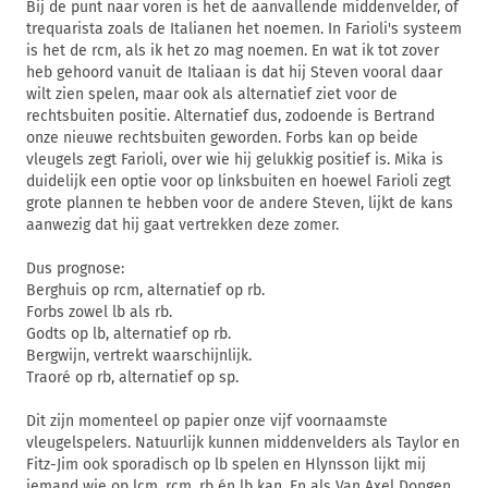
Bij de punt naar voren is het de aanvallende middenvelder, of
trequarista zoals de Italianen het noemen. In Farioli's systeem
is het de rcm, als ik het zo mag noemen. En wat ik tot zover
heb gehoord vanuit de Italiaan is dat hij Steven vooral daar
wilt zien spelen, maar ook als alternatief ziet voor de
rechtsbuiten positie. Alternatief dus, zodoende is Bertrand
onze nieuwe rechtsbuiten geworden. Forbs kan op beide
vleugels zegt Farioli, over wie hij gelukkig positief is. Mika is
duidelijk een optie voor op linksbuiten en hoewel Farioli zegt
grote plannen te hebben voor de andere Steven, lijkt de kans
aanwezig dat hij gaat vertrekken deze zomer.
Dus prognose:
Berghuis op rcm, alternatief op rb.
Forbs zowel lb als rb.
Godts op lb, alternatief op rb.
Bergwijn, vertrekt waarschijnlijk.
Traoré op rb, alternatief op sp.
Dit zijn momenteel op papier onze vijf voornaamste
vleugelspelers. Natuurlijk kunnen middenvelders als Taylor en
Fitz-Jim ook sporadisch op lb spelen en Hlynsson lijkt mij
iemand wie op lcm, rcm, rb én lb kan. En als Van Axel Dongen