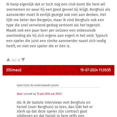
Ik hoop eigenlijk dat er toch nog een club komt die hem wil
overnemen en waar hij een goed gevoel bij krijgt. Berghuis als
aanvoerder moet ik eerlijk gezegd ook niet aan denken. Het
lijkt me beter dan Bergwijn, maar ik vind Berghuis ook een
type die snel vervelend gedrag vertoont als het tegenzit.
Maakt ook een paar keer per seizoen een onbesuisde
overtreding als hij zich ergens aan ergert in het veld. Typisch
een speler die juist een sterke aanvoerder naast zich nodig
heeft, en niet een speler die er één is.
+2/-0
ElSimao2
15-07-2024 11:35:55
open/sluit de onderstaande quote:
Sevic
schreef op
15 juli 2024 om 09:31
:
Als ik de laatste interviews met Berghuis en
Farioli (over Berghuis) zo lees, dan lijkt het er
sterk op dat deze speler zijn contract gaat
uitdienen en dat Farioli in hem zelfs een