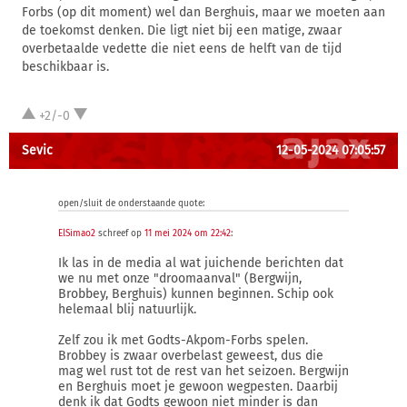
Forbs (op dit moment) wel dan Berghuis, maar we moeten aan
de toekomst denken. Die ligt niet bij een matige, zwaar
overbetaalde vedette die niet eens de helft van de tijd
beschikbaar is.
+2/-0
Sevic
12-05-2024 07:05:57
open/sluit de onderstaande quote:
ElSimao2
schreef op
11 mei 2024 om 22:42
:
Ik las in de media al wat juichende berichten dat
we nu met onze "droomaanval" (Bergwijn,
Brobbey, Berghuis) kunnen beginnen. Schip ook
helemaal blij natuurlijk.
Zelf zou ik met Godts-Akpom-Forbs spelen.
Brobbey is zwaar overbelast geweest, dus die
mag wel rust tot de rest van het seizoen. Bergwijn
en Berghuis moet je gewoon wegpesten. Daarbij
denk ik dat Godts gewoon niet minder is dan