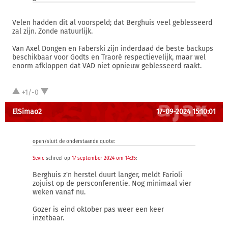
Velen hadden dit al voorspeld; dat Berghuis veel geblesseerd
zal zijn. Zonde natuurlijk.
Van Axel Dongen en Faberski zijn inderdaad de beste backups
beschikbaar voor Godts en Traoré respectievelijk, maar wel
enorm afkloppen dat VAD niet opnieuw geblesseerd raakt.
+1/-0
ElSimao2
17-09-2024 15:10:01
open/sluit de onderstaande quote:
Sevic
schreef op
17 september 2024 om 14:35
:
Berghuis z'n herstel duurt langer, meldt Farioli
zojuist op de persconferentie. Nog minimaal vier
weken vanaf nu.
Gozer is eind oktober pas weer een keer
inzetbaar.