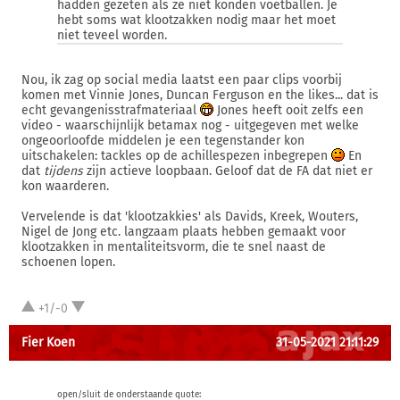
hadden gezeten als ze niet konden voetballen. Je
hebt soms wat klootzakken nodig maar het moet
niet teveel worden.
Nou, ik zag op social media laatst een paar clips voorbij
komen met Vinnie Jones, Duncan Ferguson en the likes... dat is
echt gevangenisstrafmateriaal
Jones heeft ooit zelfs een
video - waarschijnlijk betamax nog - uitgegeven met welke
ongeoorloofde middelen je een tegenstander kon
uitschakelen: tackles op de achillespezen inbegrepen
En
dat
tijdens
zijn actieve loopbaan. Geloof dat de FA dat niet er
kon waarderen.
Vervelende is dat 'klootzakkies' als Davids, Kreek, Wouters,
Nigel de Jong etc. langzaam plaats hebben gemaakt voor
klootzakken in mentaliteitsvorm, die te snel naast de
schoenen lopen.
+1/-0
Fier Koen
31-05-2021 21:11:29
open/sluit de onderstaande quote: