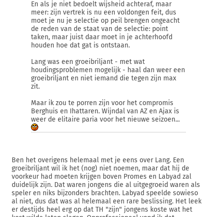
En als je niet bedoelt wijsheid achteraf, maar
meer: zijn vertrek is nu een voldongen feit, dus
moet je nu je selectie op peil brengen ongeacht
de reden van de staat van de selectie: point
taken, maar juist daar moet in je achterhoofd
houden hoe dat gat is ontstaan.
Lang was een groeibriljant - met wat
houdingsproblemen mogelijk - haal dan weer een
groeibriljant en niet iemand die tegen zijn max
zit.
Maar ik zou te porren zijn voor het compromis
Berghuis en Ihattaren. Wijndal van AZ en Ajax is
weer de elitaire paria voor het nieuwe seizoen...
Ben het overigens helemaal met je eens over Lang. Een
groeibriljant wil ik het (nog) niet noemen, maar dat hij de
voorkeur had moeten krijgen boven Promes en Labyad zal
duidelijk zijn. Dat waren jongens die al uitgegroeid waren als
speler en niks bijzonders brachten. Labyad speelde sowieso
al niet, dus dat was al helemaal een rare beslissing. Het leek
er destijds heel erg op dat TH "zijn" jongens koste wat het