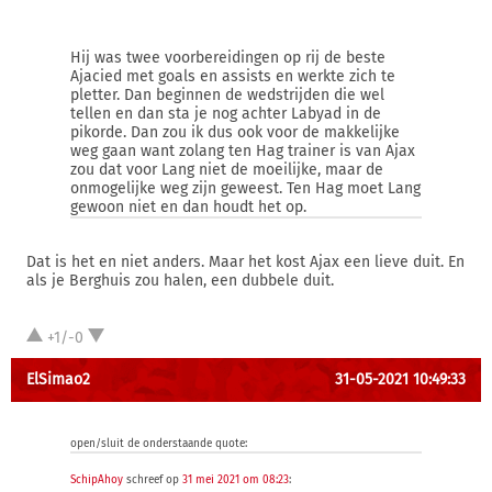
Hij was twee voorbereidingen op rij de beste
Ajacied met goals en assists en werkte zich te
pletter. Dan beginnen de wedstrijden die wel
tellen en dan sta je nog achter Labyad in de
pikorde. Dan zou ik dus ook voor de makkelijke
weg gaan want zolang ten Hag trainer is van Ajax
zou dat voor Lang niet de moeilijke, maar de
onmogelijke weg zijn geweest. Ten Hag moet Lang
gewoon niet en dan houdt het op.
Dat is het en niet anders. Maar het kost Ajax een lieve duit. En
als je Berghuis zou halen, een dubbele duit.
+1/-0
ElSimao2
31-05-2021 10:49:33
open/sluit de onderstaande quote:
SchipAhoy
schreef op
31 mei 2021 om 08:23
: