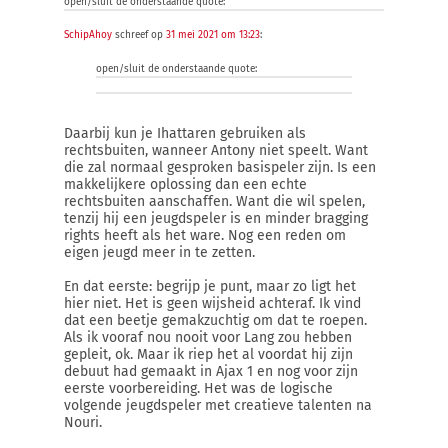
open/sluit de onderstaande quote:
SchipAhoy
schreef op
31 mei 2021 om 13:23
:
open/sluit de onderstaande quote:
Daarbij kun je Ihattaren gebruiken als
rechtsbuiten, wanneer Antony niet speelt. Want
die zal normaal gesproken basispeler zijn. Is een
makkelijkere oplossing dan een echte
rechtsbuiten aanschaffen. Want die wil spelen,
tenzij hij een jeugdspeler is en minder bragging
rights heeft als het ware. Nog een reden om
eigen jeugd meer in te zetten.
En dat eerste: begrijp je punt, maar zo ligt het
hier niet. Het is geen wijsheid achteraf. Ik vind
dat een beetje gemakzuchtig om dat te roepen.
Als ik vooraf nou nooit voor Lang zou hebben
gepleit, ok. Maar ik riep het al voordat hij zijn
debuut had gemaakt in Ajax 1 en nog voor zijn
eerste voorbereiding. Het was de logische
volgende jeugdspeler met creatieve talenten na
Nouri.