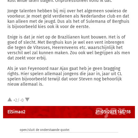
kost wilde laten slagen. Onprofessioneel vond ik dat.
Jonge talenten hebben bij mij over het algemeen sowieso de
voorkeur. Je moet geld verdienen als Nederlandse club en dat
kan alleen met de jeugd. Dus als het of Sulemana of Berghuis
is bijvoorbeeld kies ook ik voor de eerste.
Enige is dat je niet op de Brazilianen kunt bouwen. Het is of
goed of slecht. Met Berghuis kun je wel een vent inbrengen
die tegen de Vitesses, Heerenveens etc. waarschijnlijk het
verschil wel zal kunnen maken. Zou ook wel begrijpen als men
dat zoekt voor erbij.
Als je van Feyenoord naar Ajax gaat heb je geen bragging
rights. Hier spelen allemaal jongens die jaar in, jaar uit CL
spelen bijvoorbeeld terwijl dat voor Steven nog behoorlijk
nieuw allemaal is.
+2/-0
ElSimao2
31-05-2021 14:17:18
open/sluit de onderstaande quote: