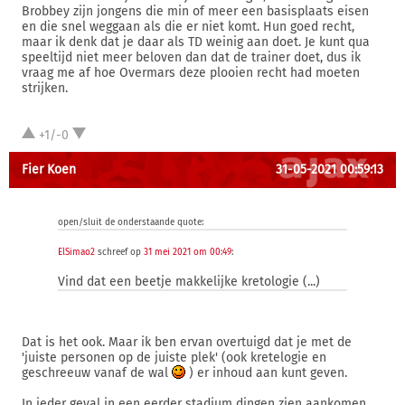
Brobbey zijn jongens die min of meer een basisplaats eisen
en die snel weggaan als die er niet komt. Hun goed recht,
maar ik denk dat je daar als TD weinig aan doet. Je kunt qua
speeltijd niet meer beloven dan dat de trainer doet, dus ik
vraag me af hoe Overmars deze plooien recht had moeten
strijken.
+1/-0
Fier Koen
31-05-2021 00:59:13
open/sluit de onderstaande quote:
ElSimao2
schreef op
31 mei 2021 om 00:49
:
Vind dat een beetje makkelijke kretologie (...)
Dat is het ook. Maar ik ben ervan overtuigd dat je met de
'juiste personen op de juiste plek' (ook kretelogie en
geschreeuw vanaf de wal
) er inhoud aan kunt geven.
In ieder geval in een eerder stadium dingen zien aankomen,