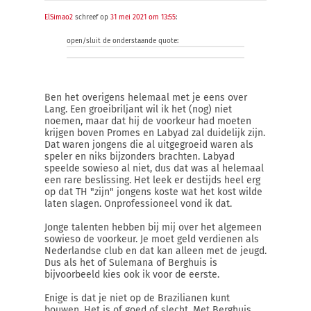
ElSimao2
schreef op
31 mei 2021 om 13:55
:
open/sluit de onderstaande quote:
Ben het overigens helemaal met je eens over
Lang. Een groeibriljant wil ik het (nog) niet
noemen, maar dat hij de voorkeur had moeten
krijgen boven Promes en Labyad zal duidelijk zijn.
Dat waren jongens die al uitgegroeid waren als
speler en niks bijzonders brachten. Labyad
speelde sowieso al niet, dus dat was al helemaal
een rare beslissing. Het leek er destijds heel erg
op dat TH "zijn" jongens koste wat het kost wilde
laten slagen. Onprofessioneel vond ik dat.
Jonge talenten hebben bij mij over het algemeen
sowieso de voorkeur. Je moet geld verdienen als
Nederlandse club en dat kan alleen met de jeugd.
Dus als het of Sulemana of Berghuis is
bijvoorbeeld kies ook ik voor de eerste.
Enige is dat je niet op de Brazilianen kunt
bouwen. Het is of goed of slecht. Met Berghuis