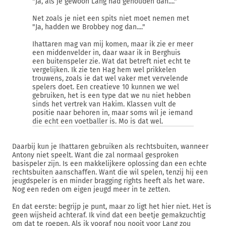
"Ja, als je gewoon Lang had gehouden dan...."
Net zoals je niet een spits niet moet nemen met
"Ja, hadden we Brobbey nog dan...."
Ihattaren mag van mij komen, maar ik zie er meer
een middenvelder in, daar waar ik in Berghuis
een buitenspeler zie. Wat dat betreft niet echt te
vergelijken. Ik zie ten Hag hem wel prikkelen
trouwens, zoals ie dat wel vaker met vervelende
spelers doet. Een creatieve 10 kunnen we wel
gebruiken, het is een type dat we nu niet hebben
sinds het vertrek van Hakim. Klassen vult de
positie naar behoren in, maar soms wil je iemand
die echt een voetballer is. Mo is dat wel.
Daarbij kun je Ihattaren gebruiken als rechtsbuiten, wanneer
Antony niet speelt. Want die zal normaal gesproken
basispeler zijn. Is een makkelijkere oplossing dan een echte
rechtsbuiten aanschaffen. Want die wil spelen, tenzij hij een
jeugdspeler is en minder bragging rights heeft als het ware.
Nog een reden om eigen jeugd meer in te zetten.
En dat eerste: begrijp je punt, maar zo ligt het hier niet. Het is
geen wijsheid achteraf. Ik vind dat een beetje gemakzuchtig
om dat te roepen. Als ik vooraf nou nooit voor Lang zou