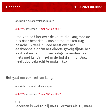
Fier Koen
31-05-2021 00:38:42
open/sluit de onderstaande quote:
Mike1976
schreef op
31 mei 2021 om 00:31
:
Don Vito had het over de keuze die Lang maakte
dus daar beperkte ik mezelf tot. Dat ten Hag
belachelijk veel invloed heeft over het
aankoopbeleid t/m het directe gevolg zijnde het
aantrekken van zijn overbodige bekenden heeft
niets met Lang's inzet in de tijd die hij bij Ajax
heeft doorgebracht te maken. (...)
Het gaat mij ook niet om Lang.
open/sluit de onderstaande quote:
Mike1976
schreef op
31 mei 2021 om 00:31
:
(...)
Iedereen is wel zo blij met Overmars als TD, maar