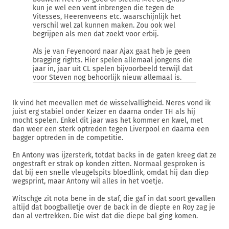
kun je wel een vent inbrengen die tegen de
Vitesses, Heerenveens etc. waarschijnlijk het
verschil wel zal kunnen maken. Zou ook wel
begrijpen als men dat zoekt voor erbij.
Als je van Feyenoord naar Ajax gaat heb je geen
bragging rights. Hier spelen allemaal jongens die
jaar in, jaar uit CL spelen bijvoorbeeld terwijl dat
voor Steven nog behoorlijk nieuw allemaal is.
Ik vind het meevallen met de wisselvalligheid. Neres vond ik
juist erg stabiel onder Keizer en daarna onder TH als hij
mocht spelen. Enkel dit jaar was het kommer en kwel, met
dan weer een sterk optreden tegen Liverpool en daarna een
bagger optreden in de competitie.
En Antony was ijzersterk, totdat backs in de gaten kreeg dat ze
ongestraft er strak op konden zitten. Normaal gesproken is
dat bij een snelle vleugelspits bloedlink, omdat hij dan diep
wegsprint, maar Antony wil alles in het voetje.
Witschge zit nota bene in de staf, die gaf in dat soort gevallen
altijd dat boogballetje over de back in de diepte en Roy zag je
dan al vertrekken. Die wist dat die diepe bal ging komen.