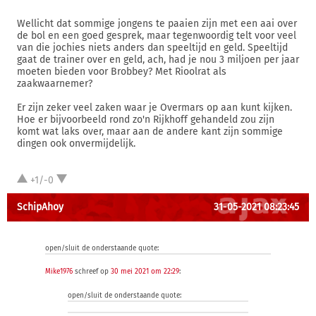
Wellicht dat sommige jongens te paaien zijn met een aai over
de bol en een goed gesprek, maar tegenwoordig telt voor veel
van die jochies niets anders dan speeltijd en geld. Speeltijd
gaat de trainer over en geld, ach, had je nou 3 miljoen per jaar
moeten bieden voor Brobbey? Met Rioolrat als
zaakwaarnemer?
Er zijn zeker veel zaken waar je Overmars op aan kunt kijken.
Hoe er bijvoorbeeld rond zo'n Rijkhoff gehandeld zou zijn
komt wat laks over, maar aan de andere kant zijn sommige
dingen ook onvermijdelijk.
+1/-0
SchipAhoy
31-05-2021 08:23:45
open/sluit de onderstaande quote:
Mike1976
schreef op
30 mei 2021 om 22:29
:
open/sluit de onderstaande quote: