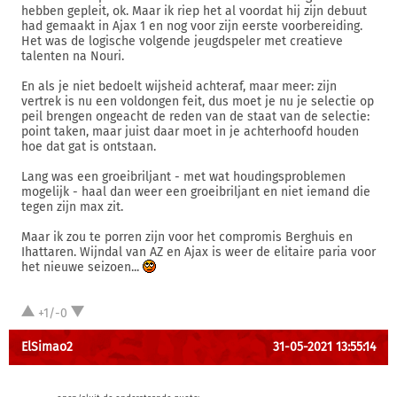
hebben gepleit, ok. Maar ik riep het al voordat hij zijn debuut
had gemaakt in Ajax 1 en nog voor zijn eerste voorbereiding.
Het was de logische volgende jeugdspeler met creatieve
talenten na Nouri.
En als je niet bedoelt wijsheid achteraf, maar meer: zijn
vertrek is nu een voldongen feit, dus moet je nu je selectie op
peil brengen ongeacht de reden van de staat van de selectie:
point taken, maar juist daar moet in je achterhoofd houden
hoe dat gat is ontstaan.
Lang was een groeibriljant - met wat houdingsproblemen
mogelijk - haal dan weer een groeibriljant en niet iemand die
tegen zijn max zit.
Maar ik zou te porren zijn voor het compromis Berghuis en
Ihattaren. Wijndal van AZ en Ajax is weer de elitaire paria voor
het nieuwe seizoen...
+1/-0
ElSimao2
31-05-2021 13:55:14