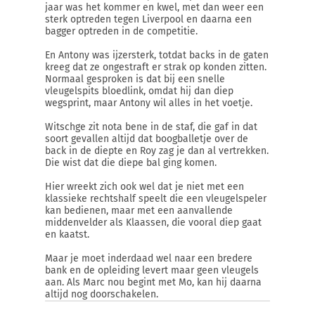
jaar was het kommer en kwel, met dan weer een
sterk optreden tegen Liverpool en daarna een
bagger optreden in de competitie.
En Antony was ijzersterk, totdat backs in de gaten
kreeg dat ze ongestraft er strak op konden zitten.
Normaal gesproken is dat bij een snelle
vleugelspits bloedlink, omdat hij dan diep
wegsprint, maar Antony wil alles in het voetje.
Witschge zit nota bene in de staf, die gaf in dat
soort gevallen altijd dat boogballetje over de
back in de diepte en Roy zag je dan al vertrekken.
Die wist dat die diepe bal ging komen.
Hier wreekt zich ook wel dat je niet met een
klassieke rechtshalf speelt die een vleugelspeler
kan bedienen, maar met een aanvallende
middenvelder als Klaassen, die vooral diep gaat
en kaatst.
Maar je moet inderdaad wel naar een bredere
bank en de opleiding levert maar geen vleugels
aan. Als Marc nou begint met Mo, kan hij daarna
altijd nog doorschakelen.