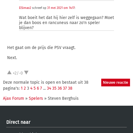
ElSimao2
schreef op
31 mei 2021 om 14:17
:
Wat boeit het dat hij hier zelf is weggegaan? Moet
je dan boos en rancuneus naar zo'n speler
blijven?
Het gaat om de prijs die PSV vraagt.
Next.
+2/-0
Deze normale topic is open en bestaat uit 38
pagina's:
1
2
3
4
5
6
7
...
34
35
36
37
38
Ajax Forum
»
Spelers
» Steven Berghuis
Direct naar