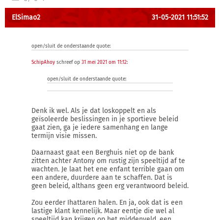
ElSimao2
31-05-2021 11:51:52
open/sluit de onderstaande quote:
SchipAhoy
schreef op
31 mei 2021 om 11:12
:
open/sluit de onderstaande quote:
Denk ik wel. Als je dat loskoppelt en als
geïsoleerde beslissingen in je sportieve beleid
gaat zien, ga je iedere samenhang en lange
termijn visie missen.
Daarnaast gaat een Berghuis niet op de bank
zitten achter Antony om rustig zijn speeltijd af te
wachten. Je laat het ene enfant terrible gaan om
een andere, duurdere aan te schaffen. Dat is
geen beleid, althans geen erg verantwoord beleid.
Zou eerder Ihattaren halen. En ja, ook dat is een
lastige klant kennelijk. Maar eentje die wel al
speeltijd kan krijgen op het middenveld, een