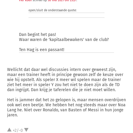
Fier Koen
schreef op
30 mei 2021 om 23:27
:
open/sluit de onderstaande quote:
Dan begint het pas!
Waar waren de 'kapitaalbewakers' van de club?
Ten Hag is een passant!
Wellicht dat daar wel discussies intern over geweest zijn,
maar een trainer heeft in principe gewoon zelf de keuze over
wie hij opstelt. Als speler X meer wil spelen maar de trainer
ziet het meer in speler Y zou het niet te doen zijn als de TD
dan ingrijpt. Dan krijg je taferelen die je niet moet willen.
Het is jammer dat het zo gelopen is, maar mensen overdrijven
ook wel een beetje. We hebben het nog steeds maar over Noa
Lang he. Niet over Ronaldo, van Basten of Messi in hun jonge
jaren.
+2/-0