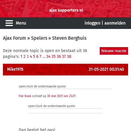
Menu
inloggen
|
aanmelden
Ajax Forum
»
Spelers
» Steven Berghuis
Deze normale topic is open en bestaat uit 38
pagina's:
1
2
3
4
5
6
7
...
34
35
36
37
38
Mike1976
31-05-2021 00:31:40
open/sluit de onderstaande quote:
Fier Koen
schreef op
30 mei 2021 om 23:27
:
open/sluit de onderstaande quote:
Dan begint het pas!