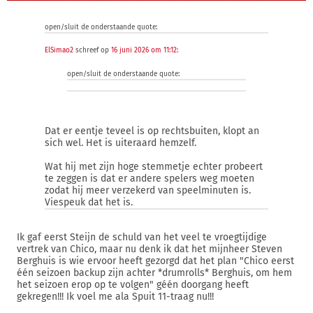
open/sluit de onderstaande quote:
ElSimao2
schreef op
16 juni 2026 om 11:12
:
open/sluit de onderstaande quote:
Dat er eentje teveel is op rechtsbuiten, klopt an
sich wel. Het is uiteraard hemzelf.
Wat hij met zijn hoge stemmetje echter probeert
te zeggen is dat er andere spelers weg moeten
zodat hij meer verzekerd van speelminuten is.
Viespeuk dat het is.
Ik gaf eerst Steijn de schuld van het veel te vroegtijdige
vertrek van Chico, maar nu denk ik dat het mijnheer Steven
Berghuis is wie ervoor heeft gezorgd dat het plan "Chico eerst
één seizoen backup zijn achter *drumrolls* Berghuis, om hem
het seizoen erop op te volgen" géén doorgang heeft
gekregen!!! Ik voel me ala Spuit 11-traag nu!!!