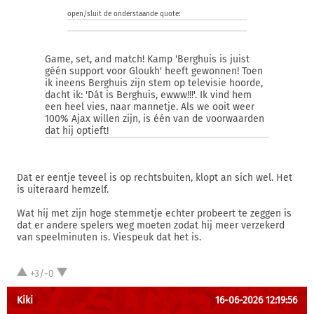
open/sluit de onderstaande quote:
Game, set, and match! Kamp 'Berghuis is juist
géén support voor Gloukh' heeft gewonnen! Toen
ik ineens Berghuis zijn stem op televisie hoorde,
dacht ik: 'Dát is Berghuis, ewww!!!'. Ik vind hem
een heel vies, naar mannetje. Als we ooit weer
100% Ajax willen zijn, is één van de voorwaarden
dat hij optieft!
Dat er eentje teveel is op rechtsbuiten, klopt an sich wel. Het
is uiteraard hemzelf.
Wat hij met zijn hoge stemmetje echter probeert te zeggen is
dat er andere spelers weg moeten zodat hij meer verzekerd
van speelminuten is. Viespeuk dat het is.
+3/-0
Kiki
16-06-2026 12:19:56