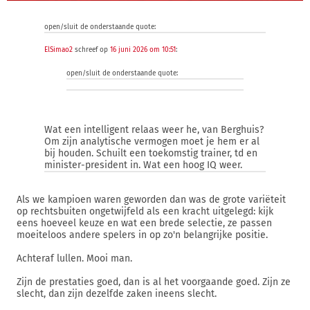
open/sluit de onderstaande quote:
ElSimao2
schreef op
16 juni 2026 om 10:51
:
open/sluit de onderstaande quote:
Wat een intelligent relaas weer he, van Berghuis?
Om zijn analytische vermogen moet je hem er al
bij houden. Schuilt een toekomstig trainer, td en
minister-president in. Wat een hoog IQ weer.
Als we kampioen waren geworden dan was de grote variëteit
op rechtsbuiten ongetwijfeld als een kracht uitgelegd: kijk
eens hoeveel keuze en wat een brede selectie, ze passen
moeiteloos andere spelers in op zo'n belangrijke positie.
Achteraf lullen. Mooi man.
Zijn de prestaties goed, dan is al het voorgaande goed. Zijn ze
slecht, dan zijn dezelfde zaken ineens slecht.