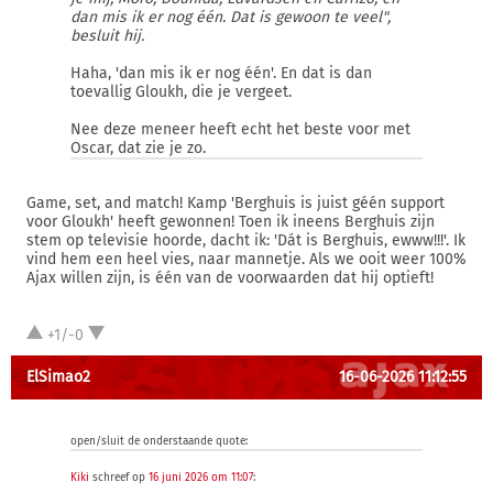
dan mis ik er nog één. Dat is gewoon te veel",
besluit hij.
Haha, 'dan mis ik er nog één'. En dat is dan
toevallig Gloukh, die je vergeet.
Nee deze meneer heeft echt het beste voor met
Oscar, dat zie je zo.
Game, set, and match! Kamp 'Berghuis is juist géén support
voor Gloukh' heeft gewonnen! Toen ik ineens Berghuis zijn
stem op televisie hoorde, dacht ik: 'Dát is Berghuis, ewww!!!'. Ik
vind hem een heel vies, naar mannetje. Als we ooit weer 100%
Ajax willen zijn, is één van de voorwaarden dat hij optieft!
+1/-0
ElSimao2
16-06-2026 11:12:55
open/sluit de onderstaande quote:
Kiki
schreef op
16 juni 2026 om 11:07
: