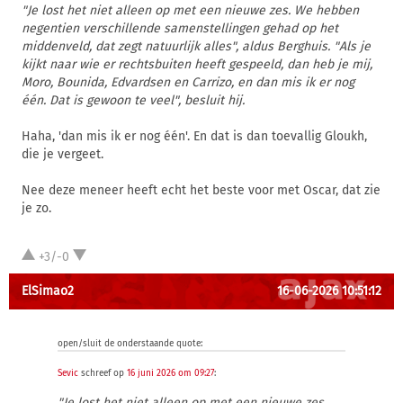
"Je lost het niet alleen op met een nieuwe zes. We hebben
negentien verschillende samenstellingen gehad op het
middenveld, dat zegt natuurlijk alles", aldus Berghuis. "Als je
kijkt naar wie er rechtsbuiten heeft gespeeld, dan heb je mij,
Moro, Bounida, Edvardsen en Carrizo, en dan mis ik er nog
één. Dat is gewoon te veel", besluit hij.
Haha, 'dan mis ik er nog één'. En dat is dan toevallig Gloukh,
die je vergeet.
Nee deze meneer heeft echt het beste voor met Oscar, dat zie
je zo.
+3/-0
ElSimao2
16-06-2026 10:51:12
open/sluit de onderstaande quote:
Sevic
schreef op
16 juni 2026 om 09:27
:
"Je lost het niet alleen op met een nieuwe zes.