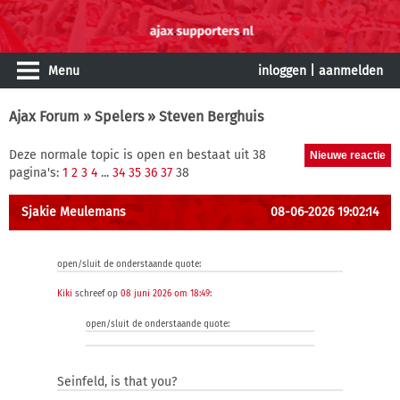
Menu
inloggen
|
aanmelden
Ajax Forum
»
Spelers
» Steven Berghuis
Deze normale topic is open en bestaat uit 38
pagina's:
1
2
3
4
...
34
35
36
37
38
Sjakie Meulemans
08-06-2026 19:02:14
open/sluit de onderstaande quote:
Kiki
schreef op
08 juni 2026 om 18:49
:
open/sluit de onderstaande quote:
Seinfeld, is that you?