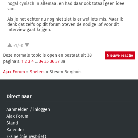
nogal cynisch in allemaal en had daar ook totaal geen idee
van.
Als je het echter nu nog niet ziet is er wel iets mis. Maar ik
denk dat zelfs op dit forum Steven de nodige lof voor dit
interview gaat krijgen.
+1/-0
Deze normale topic is open en bestaat uit 38
pagina's:
1
2
3
4
...
34
35
36
37
38
Ajax Forum
»
Spelers
» Steven Berghuis
Direct naar
Aanmelden
/
inloggen
Ajax Forum
Stand
Kalender
E-zine (nieuwsbrief)