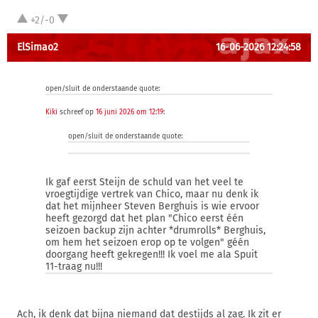
+2/-0
ElSimao2
16-06-2026 12:24:58
open/sluit de onderstaande quote:
Kiki
schreef op
16 juni 2026 om 12:19
:
open/sluit de onderstaande quote:
Ik gaf eerst Steijn de schuld van het veel te
vroegtijdige vertrek van Chico, maar nu denk ik
dat het mijnheer Steven Berghuis is wie ervoor
heeft gezorgd dat het plan "Chico eerst één
seizoen backup zijn achter *drumrolls* Berghuis,
om hem het seizoen erop op te volgen" géén
doorgang heeft gekregen!!! Ik voel me ala Spuit
11-traag nu!!!
Ach, ik denk dat bijna niemand dat destijds al zag. Ik zit er