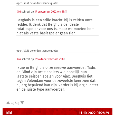
open/sluit de onderstaande quote:
Kiki
schreef op
19 september 2022 om 11:17
:
Berghuis is een stille kracht: hij is zelden onze
redder. Ik denk dat Berghuis de ideale
rotatiespeler voor ons is, maar we moeten hem
niet als vaste basisspeler gaan zien.
open/sluit de onderstaande quote:
Kiki
schreef op
09 oktober 2022 om 21:19
:
Ik zie in Berghuis onze nieuwe aanvoerder. Tadic
en Blind zijn twee spelers wie hopelijk hun
laatste seizoen spelen voor Ajax. Berghuis liet
tegen Volendam voor de zoveelste keer zien dat
hij erg bepalend kan zijn. Verder is hij erg nuchter
en de juiste type aanvoerder.
+3/-3
Kiki
11-10-2022 01:26:29