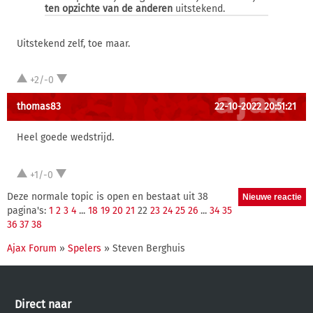
ten opzichte van de anderen
uitstekend.
Uitstekend zelf, toe maar.
+2/-0
thomas83
22-10-2022 20:51:21
Heel goede wedstrijd.
+1/-0
Deze normale topic is open en bestaat uit 38
pagina's:
1
2
3
4
...
18
19
20
21
22
23
24
25
26
...
34
35
36
37
38
Ajax Forum
»
Spelers
» Steven Berghuis
Direct naar