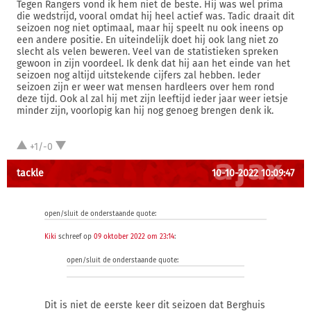
Tegen Rangers vond ik hem niet de beste. Hij was wel prima
die wedstrijd, vooral omdat hij heel actief was. Tadic draait dit
seizoen nog niet optimaal, maar hij speelt nu ook ineens op
een andere positie. En uiteindelijk doet hij ook lang niet zo
slecht als velen beweren. Veel van de statistieken spreken
gewoon in zijn voordeel. Ik denk dat hij aan het einde van het
seizoen nog altijd uitstekende cijfers zal hebben. Ieder
seizoen zijn er weer wat mensen hardleers over hem rond
deze tijd. Ook al zal hij met zijn leeftijd ieder jaar weer ietsje
minder zijn, voorlopig kan hij nog genoeg brengen denk ik.
+1/-0
tackle
10-10-2022 10:09:47
open/sluit de onderstaande quote:
Kiki
schreef op
09 oktober 2022 om 23:14
:
open/sluit de onderstaande quote:
Dit is niet de eerste keer dit seizoen dat Berghuis