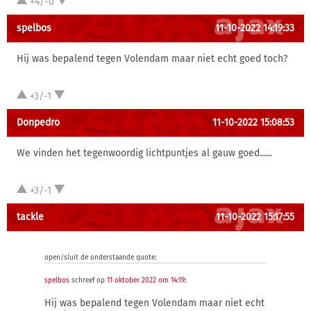
+4/-0
spelbos
11-10-2022 14:19:33
Hij was bepalend tegen Volendam maar niet echt goed toch?
+3/-1
Donpedro
11-10-2022 15:08:53
We vinden het tegenwoordig lichtpuntjes al gauw goed......
+3/-1
tackle
11-10-2022 15:17:55
open/sluit de onderstaande quote:
spelbos
schreef op
11 oktober 2022 om 14:19
:
Hij was bepalend tegen Volendam maar niet echt