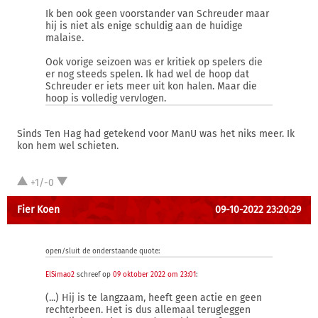
Ik ben ook geen voorstander van Schreuder maar
hij is niet als enige schuldig aan de huidige
malaise.
Ook vorige seizoen was er kritiek op spelers die
er nog steeds spelen. Ik had wel de hoop dat
Schreuder er iets meer uit kon halen. Maar die
hoop is volledig vervlogen.
Sinds Ten Hag had getekend voor ManU was het niks meer. Ik
kon hem wel schieten.
+1/-0
Fier Koen
09-10-2022 23:20:29
open/sluit de onderstaande quote:
ElSimao2
schreef op
09 oktober 2022 om 23:01
:
(...) Hij is te langzaam, heeft geen actie en geen
rechterbeen. Het is dus allemaal terugleggen