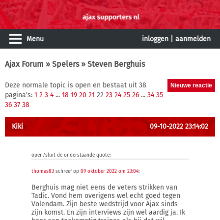
Menu
inloggen
|
aanmelden
Ajax Forum
»
Spelers
» Steven Berghuis
Deze normale topic is open en bestaat uit 38
pagina's:
1
2
3
4
...
18
19
20
21
22
23
24
25
26
...
34
35
36
37
38
Kiki
09-10-2022 23:14:02
open/sluit de onderstaande quote:
thomas83
schreef op
09 oktober 2022 om 23:04
:
Berghuis mag niet eens de veters strikken van
Tadic. Vond hem overigens wel echt goed tegen
Volendam. Zijn beste wedstrijd voor Ajax sinds
zijn komst. En zijn interviews zijn wel aardig ja. Ik