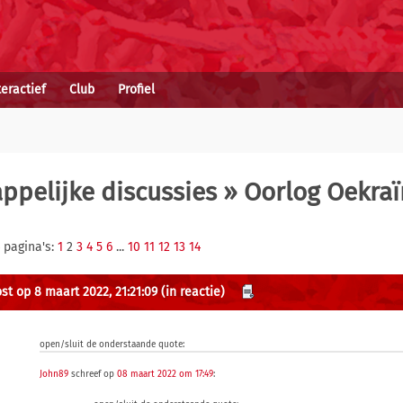
teractief
Club
Profiel
ppelijke discussies
» Oorlog Oekraï
 pagina's:
1
2
3
4
5
6
...
10
11
12
13
14
st op 8 maart 2022, 21:21:09
(in reactie)
open/sluit de onderstaande quote:
John89
schreef op
08 maart 2022 om 17:49
: