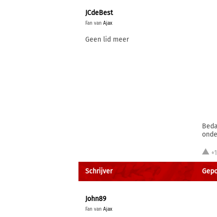
JCdeBest
Fan van
Ajax
Geen lid meer
Beda
onde
+
Schrijver
Gepo
John89
Fan van
Ajax