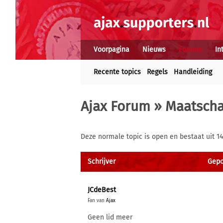
Voorpagina
Nieuws
Forums
In
Recente topics
Regels
Handleiding
Ajax Forum
»
Maatscha
Deze normale topic is open en bestaat uit 14
Schrijver
Gepo
JCdeBest
Fan van
Ajax
Geen lid meer