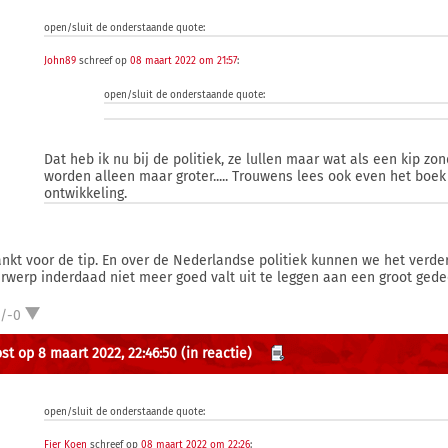
open/sluit de onderstaande quote:
John89
schreef op
08 maart 2022 om 21:57
:
open/sluit de onderstaande quote:
Dat heb ik nu bij de politiek, ze lullen maar wat als een kip z
worden alleen maar groter..... Trouwens lees ook even het boek
ontwikkeling.
nkt voor de tip. En over de Nederlandse politiek kunnen we het verd
rwerp inderdaad niet meer goed valt uit te leggen aan een groot gede
1/-0
st op 8 maart 2022, 22:46:50
(in reactie)
open/sluit de onderstaande quote:
Fier Koen
schreef op
08 maart 2022 om 22:26
: