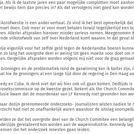
ja. Als ik de laatste jaren een paar mogelijke complotten moet aanhor
het bewijs hem dan precies in? Als dat vervolgens niet goed kan worde
tikstofwestie is een ander verhaal. Zo vind ik het best opmerkelijk da
moet doen. Ook meer er voor moet betalen terwijl tegelijkertijd een b
ven. Allerlei afspraken hierover minder serieus nemen. Meegenomen d
ende stikstofwolk van zelf over Nederland komt waaien. In dat geval klo
hlje eigenlijk voor het zelfde geld tegen de Nederlandse boeren kunn
n zo lang het overgrote deel er weinig tot geen moeite voor doet om r
en. Dergelijke afspraken worden volgens mij niet voor de grap gemaak
 Groningen en de problematiek rond de gaswinning kan ik korter zijn, o
aal hie de groningers al een lange tijd door de regering in Den Haag a
edy en Cuba. Ik denk niet dat wij hier ook uit gaan komen. Dedtijds is
rzoekscommissie op de kwestie gezet. Bekent als the Church Commitee 
lusie kwam dat de moordenaar van J.F Kennedy niet gevonden kon wo
paar dozijn gerenomeerde onderzoeks- journalisten wisten nadien te 
rzocht had niet zo onafhankelijk waren waardoor de uitslag voorspelb
elden ze dat het overgrote deel van de Church Commitee een belangrij
nderzijds gerelateerd kon worden aan de wapenindustrie. Kennedy lag v
ensen die het onderzoek moesten gaan leiden.