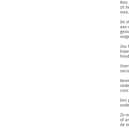
Nou 
zit 
mee.
De s
aan 
gelo
volg
Zou 
kope
houd
Over
soci
Kenn
onde
conc
Een 
onde
Zo m
of a
de m