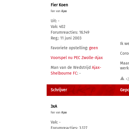
Fier Koen
Fan van
Ajax
Uit: -
Vak: 402
Forumreacties: 16.149
Reg.: 11 juni 2003
Ik we
Favoriete opstelling:
geen
Coro
Voorspel nu PEC Zwolle-Ajax
Maar
Man van de Wedstrijd
Ajax-
werk
Shelbourne FC
: -
+
Schrijver
Gepo
3xA
Fan van
Ajax
Vak: -
Forumreacties: 3.127