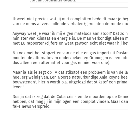
open/sluit de onderstaande quote:
Ik weet niet precies wat jij met complotten bedoelt maar je beg
van de mens al verschillende verhalen/geruchten de ronde do
Anyway weet je waar ik mij eigen mateloos aan stoor? Dat zo 
minister van klimaat en energie is. De man verkondigt alleen ma
met EU rapporten/cijfers en weet gewoon echt niet waar hij het
Nu ook met het stopzetten van de olie en gas import uit Rusla
moeten de alternatieven onderzoeken en Groningen is een uite
dus alleen een alternatief voor gas en niet voor olie).
Maar ja als je zegt op TV dat stikstof een probleem is van de la
heel erg weinig van. Een Noorse natuurkundige Anja Royne he
bouwstenen", hierin wordt o.a. uitgelegd dat stikstof een prima
leven!
Dus ja dat ik zeg dat de Cuba crisis en de moorden op de Ken
hebben, dat mag jij in mijn ogen een complot vinden. Maar dan
fake news verspreid.