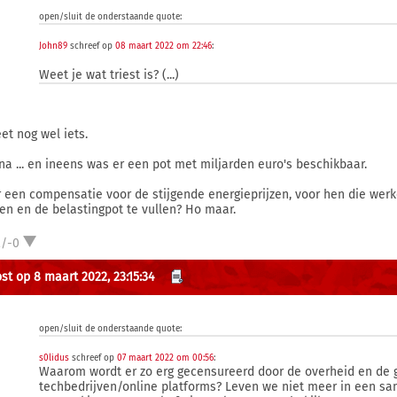
open/sluit de onderstaande quote:
John89
schreef op
08 maart 2022 om 22:46
:
Weet je wat triest is? (...)
et nog wel iets.
na ... en ineens was er een pot met miljarden euro's beschikbaar.
 een compensatie voor de stijgende energieprijzen, voor hen die wer
en en de belastingpot te vullen? Ho maar.
2/-0
st op 8 maart 2022, 23:15:34
open/sluit de onderstaande quote:
s0lidus
schreef op
07 maart 2022 om 00:56
:
Waarom wordt er zo erg gecensureerd door de overheid en de 
techbedrijven/online platforms? Leven we niet meer in een sam