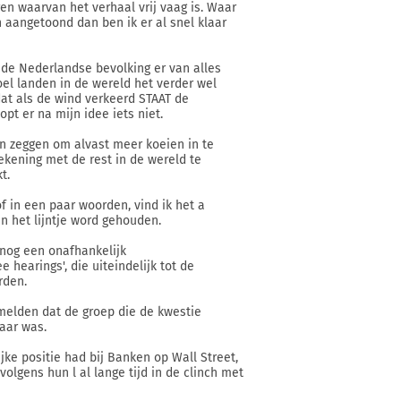
en waarvan het verhaal vrij vaag is. Waar
n aangetoond dan ben ik er al snel klaar
t de Nederlandse bevolking er van alles
oel landen in de wereld het verder wel
at als de wind verkeerd STAAT de
pt er na mijn idee iets niet.
en zeggen om alvast meer koeien in te
ekening met de rest in de wereld te
t.
f in een paar woorden, vind ik het a
an het lijntje word gehouden.
 nog een onafhankelijk
hearings', die uiteindelijk tot de
rden.
melden dat de groep die de kwestie
aar was.
ke positie had bij Banken op Wall Street,
olgens hun l al lange tijd in de clinch met