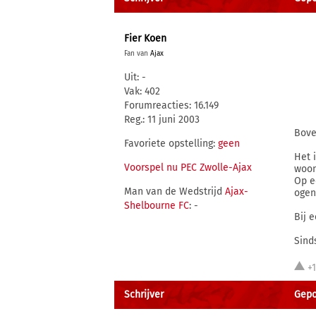
Fier Koen
Fan van
Ajax
Uit: -
Vak: 402
Forumreacties: 16.149
Reg.: 11 juni 2003
Bove
Favoriete opstelling:
geen
Het 
Voorspel nu PEC Zwolle-Ajax
woon
Op e
Man van de Wedstrijd
Ajax-
ogen
Shelbourne FC
: -
Bij 
Sind
+
Schrijver
Gepo