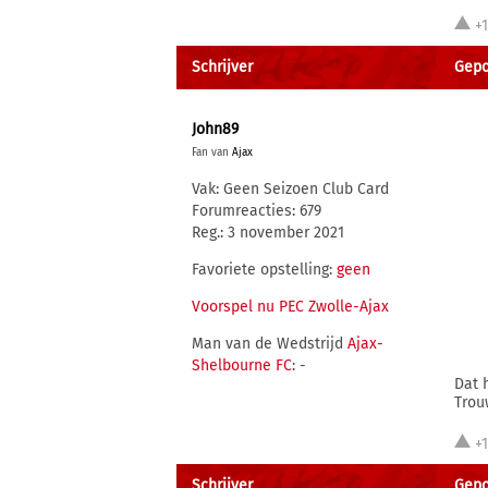
+
Schrijver
Gepo
John89
Fan van
Ajax
Vak: Geen Seizoen Club Card
Forumreacties: 679
Reg.: 3 november 2021
Favoriete opstelling:
geen
Voorspel nu PEC Zwolle-Ajax
Man van de Wedstrijd
Ajax-
Shelbourne FC
: -
Dat 
Trou
+
Schrijver
Gepo