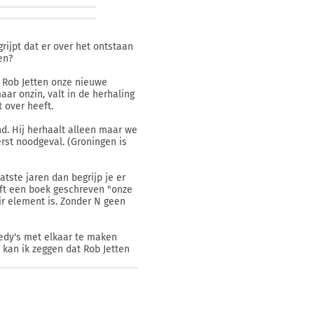
rijpt dat er over het ontstaan
en?
n Rob Jetten onze nieuwe
ar onzin, valt in de herhaling
 over heeft.
nd. Hij herhaalt alleen maar we
rst noodgeval. (Groningen is
atste jaren dan begrijp je er
eft een boek geschreven "onze
ir element is. Zonder N geen
nedy's met elkaar te maken
 kan ik zeggen dat Rob Jetten