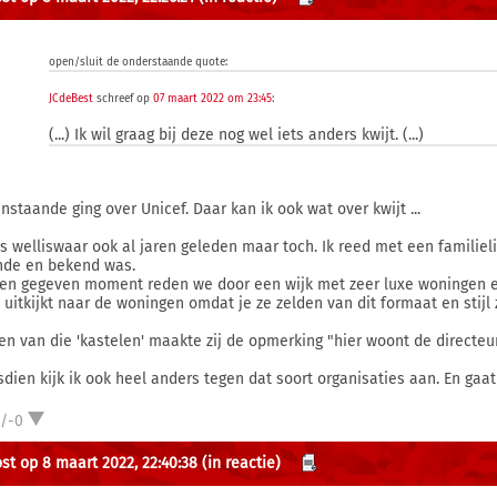
open/sluit de onderstaande quote:
JCdeBest
schreef op
07 maart 2022 om 23:45
:
(...) Ik wil graag bij deze nog wel iets anders kwijt. (...)
nstaande ging over Unicef. Daar kan ik ook wat over kwijt ...
is welliswaar ook al jaren geleden maar toch. Ik reed met een familieli
de en bekend was.
en gegeven moment reden we door een wijk met zeer luxe woningen en 
 uitkijkt naar de woningen omdat je ze zelden van dit formaat en stijl z
een van die 'kastelen' maakte zij de opmerking "hier woont de directeur
sdien kijk ik ook heel anders tegen dat soort organisaties aan. En gaat
1/-0
st op 8 maart 2022, 22:40:38
(in reactie)