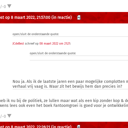
1/-0
st op 8 maart 2022, 21:57:00
(in reactie)
open/sluit de onderstaande quote:
JCdeBest
schreef op
08 maart 2022 om 21:21
:
open/sluit de onderstaande quote:
Nou ja. Als ik de laatste jaren een paar mogelijke complotte
verhaal vrij vaag is. Waar zit het bewijs hem dan precies in?
heb ik nu bij de politiek, ze lullen maar wat als een kip zonder kop & 
wens lees ook even het boek Fantoomgroei is goed voor je ontwikkelin
1/-0
st op 8 maart 2022, 22:26:21
(in reactie)