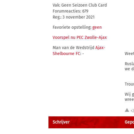
Vak: Geen Seizoen Club Card
Forumreacties: 679
Reg.: 3 november 2021
Favoriete opstelling:
geen
Voorspel nu PEC Zwolle-Ajax
Man van de Wedstrijd
Ajax-
Shelbourne FC
: -
Weet 
Rusl
we d
Trou
Wij 
wree
+
Schrijver
Gepo