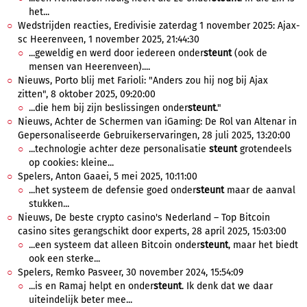
het...
Wedstrijden reacties, Eredivisie zaterdag 1 november 2025: Ajax-
sc Heerenveen, 1 november 2025, 21:44:30
...geweldig en werd door iedereen onder
steunt
(ook de
mensen van Heerenveen)....
Nieuws, Porto blij met Farioli: "Anders zou hij nog bij Ajax
zitten", 8 oktober 2025, 09:20:00
...die hem bij zijn beslissingen onder
steunt
."
Nieuws, Achter de Schermen van iGaming: De Rol van Altenar in
Gepersonaliseerde Gebruikerservaringen, 28 juli 2025, 13:20:00
...technologie achter deze personalisatie
steunt
grotendeels
op cookies: kleine...
Spelers, Anton Gaaei, 5 mei 2025, 10:11:00
...het systeem de defensie goed onder
steunt
maar de aanval
stukken...
Nieuws, De beste crypto casino's Nederland – Top Bitcoin
casino sites gerangschikt door experts, 28 april 2025, 15:03:00
...een systeem dat alleen Bitcoin onder
steunt
, maar het biedt
ook een sterke...
Spelers, Remko Pasveer, 30 november 2024, 15:54:09
...is en Ramaj helpt en onder
steunt
. Ik denk dat we daar
uiteindelijk beter mee...