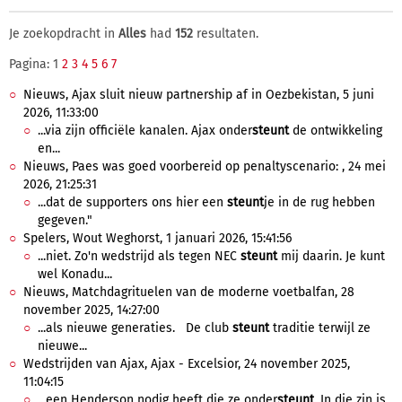
Je zoekopdracht in
Alles
had
152
resultaten.
Pagina: 1
2
3
4
5
6
7
Nieuws, Ajax sluit nieuw partnership af in Oezbekistan, 5 juni
2026, 11:33:00
...via zijn officiële kanalen. Ajax onder
steunt
de ontwikkeling
en...
Nieuws, Paes was goed voorbereid op penaltyscenario: , 24 mei
2026, 21:25:31
...dat de supporters ons hier een
steunt
je in de rug hebben
gegeven."
Spelers, Wout Weghorst, 1 januari 2026, 15:41:56
...niet. Zo'n wedstrijd als tegen NEC
steunt
mij daarin. Je kunt
wel Konadu...
Nieuws, Matchdagrituelen van de moderne voetbalfan, 28
november 2025, 14:27:00
...als nieuwe generaties. De club
steunt
traditie terwijl ze
nieuwe...
Wedstrijden van Ajax, Ajax - Excelsior, 24 november 2025,
11:04:15
...een Henderson nodig heeft die ze onder
steunt
. In die zin is