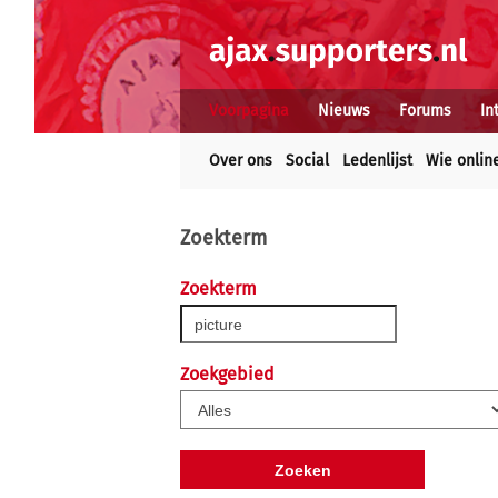
Voorpagina
Nieuws
Forums
In
Over ons
Social
Ledenlijst
Wie onlin
Zoekterm
Zoekterm
Zoekgebied