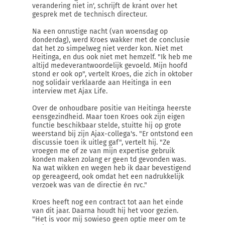
verandering niet in', schrijft de krant over het
gesprek met de technisch directeur.
Na een onrustige nacht (van woensdag op
donderdag), werd Kroes wakker met de conclusie
dat het zo simpelweg niet verder kon. Niet met
Heitinga, en dus ook niet met hemzelf. "Ik heb me
altijd medeverantwoordelijk gevoeld. Mijn hoofd
stond er ook op", vertelt Kroes, die zich in oktober
nog solidair verklaarde aan Heitinga in een
interview met Ajax Life.
Over de onhoudbare positie van Heitinga heerste
eensgezindheid. Maar toen Kroes ook zijn eigen
functie beschikbaar stelde, stuitte hij op grote
weerstand bij zijn Ajax-collega's. "Er ontstond een
discussie toen ik uitleg gaf", vertelt hij. "Ze
vroegen me of ze van mijn expertise gebruik
konden maken zolang er geen td gevonden was.
Na wat wikken en wegen heb ik daar bevestigend
op gereageerd, ook omdat het een nadrukkelijk
verzoek was van de directie én rvc."
Kroes heeft nog een contract tot aan het einde
van dit jaar. Daarna houdt hij het voor gezien.
"Het is voor mij sowieso geen optie meer om te