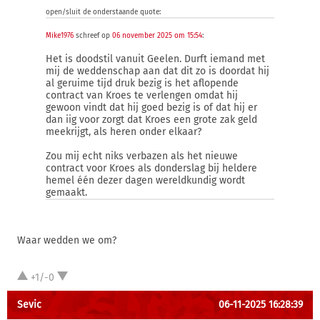
open/sluit de onderstaande quote:
Mike1976
schreef op
06 november 2025 om 15:54
:
Het is doodstil vanuit Geelen. Durft iemand met
mij de weddenschap aan dat dit zo is doordat hij
al geruime tijd druk bezig is het aflopende
contract van Kroes te verlengen omdat hij
gewoon vindt dat hij goed bezig is of dat hij er
dan iig voor zorgt dat Kroes een grote zak geld
meekrijgt, als heren onder elkaar?
Zou mij echt niks verbazen als het nieuwe
contract voor Kroes als donderslag bij heldere
hemel één dezer dagen wereldkundig wordt
gemaakt.
Waar wedden we om?
+1/-0
Sevic
06-11-2025 16:28:39