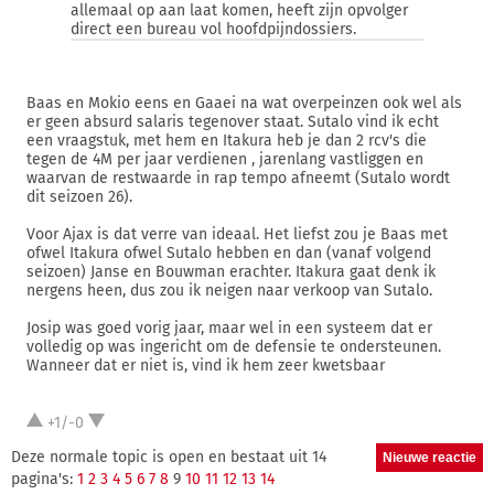
allemaal op aan laat komen, heeft zijn opvolger
direct een bureau vol hoofdpijndossiers.
Baas en Mokio eens en Gaaei na wat overpeinzen ook wel als
er geen absurd salaris tegenover staat. Sutalo vind ik echt
een vraagstuk, met hem en Itakura heb je dan 2 rcv's die
tegen de 4M per jaar verdienen , jarenlang vastliggen en
waarvan de restwaarde in rap tempo afneemt (Sutalo wordt
dit seizoen 26).
Voor Ajax is dat verre van ideaal. Het liefst zou je Baas met
ofwel Itakura ofwel Sutalo hebben en dan (vanaf volgend
seizoen) Janse en Bouwman erachter. Itakura gaat denk ik
nergens heen, dus zou ik neigen naar verkoop van Sutalo.
Josip was goed vorig jaar, maar wel in een systeem dat er
volledig op was ingericht om de defensie te ondersteunen.
Wanneer dat er niet is, vind ik hem zeer kwetsbaar
+1/-0
Deze normale topic is open en bestaat uit 14
pagina's:
1
2
3
4
5
6
7
8
9
10
11
12
13
14