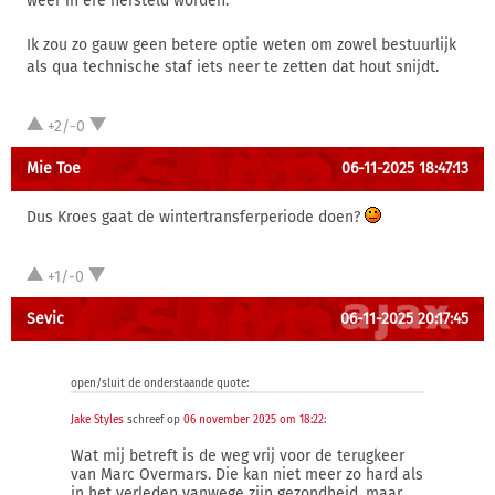
weer in ere hersteld worden.
Ik zou zo gauw geen betere optie weten om zowel bestuurlijk
als qua technische staf iets neer te zetten dat hout snijdt.
+2/-0
Mie Toe
06-11-2025 18:47:13
Dus Kroes gaat de wintertransferperiode doen?
+1/-0
Sevic
06-11-2025 20:17:45
open/sluit de onderstaande quote:
Jake Styles
schreef op
06 november 2025 om 18:22
:
Wat mij betreft is de weg vrij voor de terugkeer
van Marc Overmars. Die kan niet meer zo hard als
in het verleden vanwege zijn gezondheid, maar