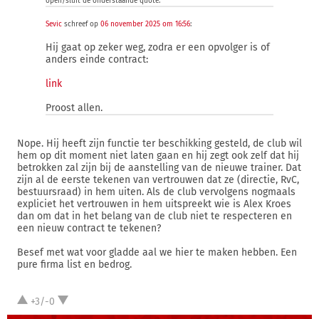
open/sluit de onderstaande quote:
Sevic
schreef op
06 november 2025 om 16:56
:
Hij gaat op zeker weg, zodra er een opvolger is of
anders einde contract:
link
Proost allen.
Nope. Hij heeft zijn functie ter beschikking gesteld, de club wil
hem op dit moment niet laten gaan en hij zegt ook zelf dat hij
betrokken zal zijn bij de aanstelling van de nieuwe trainer. Dat
zijn al de eerste tekenen van vertrouwen dat ze (directie, RvC,
bestuursraad) in hem uiten. Als de club vervolgens nogmaals
expliciet het vertrouwen in hem uitspreekt wie is Alex Kroes
dan om dat in het belang van de club niet te respecteren en
een nieuw contract te tekenen?
Besef met wat voor gladde aal we hier te maken hebben. Een
pure firma list en bedrog.
+3/-0