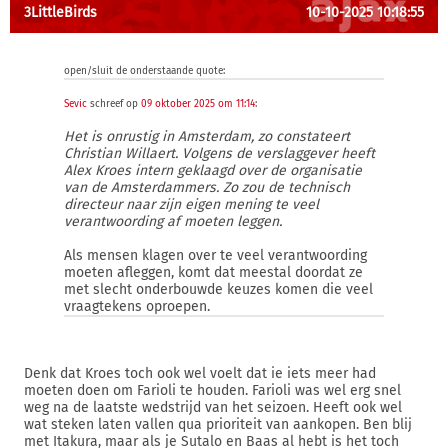
3LittleBirds
10-10-2025 10:18:55
open/sluit de onderstaande quote:
Sevic
schreef op
09 oktober 2025 om 11:14
:
Het is onrustig in Amsterdam, zo constateert
Christian Willaert. Volgens de verslaggever heeft
Alex Kroes intern geklaagd over de organisatie
van de Amsterdammers. Zo zou de technisch
directeur naar zijn eigen mening te veel
verantwoording af moeten leggen.
Als mensen klagen over te veel verantwoording
moeten afleggen, komt dat meestal doordat ze
met slecht onderbouwde keuzes komen die veel
vraagtekens oproepen.
Denk dat Kroes toch ook wel voelt dat ie iets meer had
moeten doen om Farioli te houden. Farioli was wel erg snel
weg na de laatste wedstrijd van het seizoen. Heeft ook wel
wat steken laten vallen qua prioriteit van aankopen. Ben blij
met Itakura, maar als je Sutalo en Baas al hebt is het toch