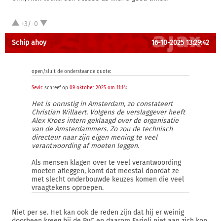
+3/-0
Schip ahoy
16-10-2025 13:29:42
open/sluit de onderstaande quote:
Sevic
schreef op
09 oktober 2025 om 11:14
:
Het is onrustig in Amsterdam, zo constateert
Christian Willaert. Volgens de verslaggever heeft
Alex Kroes intern geklaagd over de organisatie
van de Amsterdammers. Zo zou de technisch
directeur naar zijn eigen mening te veel
verantwoording af moeten leggen.
Als mensen klagen over te veel verantwoording
moeten afleggen, komt dat meestal doordat ze
met slecht onderbouwde keuzes komen die veel
vraagtekens oproepen.
Niet per se. Het kan ook de reden zijn dat hij er weinig
doorheen kreeg bij de RvC en daarom Farioli niet aan zich kon