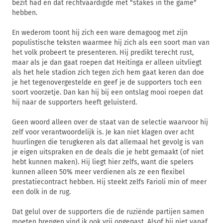
bezit had en dat rechtvaardigde met "stakes in the game"
hebben.
En wederom toont hij zich een ware demagoog met zijn
populistische teksten waarmee hij zich als een soort man van
het volk probeert te presenteren. Hij predikt terecht rust,
maar als je dan gaat roepen dat Heitinga er alleen uitvliegt
als het hele stadion zich tegen zich hem gaat keren dan doe
je het tegenovergestelde en geef je de supporters toch een
soort voorzetje. Dan kan hij bij een ontslag mooi roepen dat
hij naar de supporters heeft geluisterd.
Geen woord alleen over de staat van de selectie waarvoor hij
zelf voor verantwoordelijk is. Je kan niet klagen over acht
huurlingen die terugkeren als dat allemaal het gevolg is van
je eigen uitspraken en de deals die je hebt gemaakt (of niet
hebt kunnen maken). Hij liegt hier zelfs, want die spelers
kunnen alleen 50% meer verdienen als ze een flexibel
prestatiecontract hebben. Hij steekt zelfs Farioli min of meer
een dolk in de rug.
Dat gelul over de supporters die de ruziënde partijen samen
moeten brengen vind ik ook vrij ongepast. Alsof hij niet vanaf