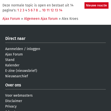
Deze normale topic is open en bestaat uit 14
pagina's:
1
2
3
4
5
6
7
8
...
10
11
12
13
14
Ajax Forum
»
Algemeen Ajax forum
» Alex Kroes
Direct naar
Aanmelden
/
inloggen
Ajax Forum
Stand
Kalender
E-zine (nieuwsbrief)
Nieuwsarchief
Over ons
Voor webmasters
Disclaimer
Privacy