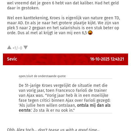
wel vreemd dat je geen 6 hebt van dat kaliber. Had het geld
daar in gestoken.
Wel een kanttekening, Kroes is eigenlijk van nature geen TD,
maar AD. En als je naar het grotere plaatje kijkt. We zijn van
plek 5 naar 2 gegaan en het salarishuis is een stuk beter op
orde. Dus al met al krijgt ie van mij een 6,5
+1/-0
Sevic
16-10-2025 12:43:21
open/sluit de onderstaande quote:
De 51-jarige Kroes vergelijkt de situatie met die
van vorig jaar, toen Francesco Farioli de trainer
van Ajax was. "Vorig jaar heb ik in een moeilijke
fase tegen critici binnen Ajax over Farioli gezegd:
'Als jullie hem willen ontslaan,
ontsla mij dan als
eerste
.' Zo sta ik er nu ook in."
Ohh, Alex toch...
don't tease us with a good time
...