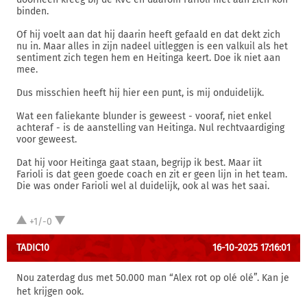
binden.
Of hij voelt aan dat hij daarin heeft gefaald en dat dekt zich
nu in. Maar alles in zijn nadeel uitleggen is een valkuil als het
sentiment zich tegen hem en Heitinga keert. Doe ik niet aan
mee.
Dus misschien heeft hij hier een punt, is mij onduidelijk.
Wat een faliekante blunder is geweest - vooraf, niet enkel
achteraf - is de aanstelling van Heitinga. Nul rechtvaardiging
voor geweest.
Dat hij voor Heitinga gaat staan, begrijp ik best. Maar iit
Farioli is dat geen goede coach en zit er geen lijn in het team.
Die was onder Farioli wel al duidelijk, ook al was het saai.
+1/-0
TADIC10
16-10-2025 17:16:01
Nou zaterdag dus met 50.000 man “Alex rot op olé olé”. Kan je
het krijgen ook.