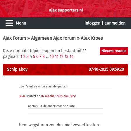
Menu
inloggen
|
aanmelden
Ajax Forum
»
Algemeen Ajax forum
» Alex Kroes
Deze normale topic is open en bestaat uit 14
pagina's:
1
2
3
4
5
6
7
8
...
10
11
12
13
14
Schip ahoy
07-10-2025 09:59:20
open/sluit de onderstaande quote:
Sevic
schreef op
07 oktober 2025 om 09:27
:
open/sluit de onderstaande quote:
Hem wegsturen zou dus niet zoveel kosten.