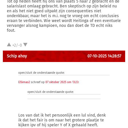
Tot op heden heeft hij ons van plaats 5 naar 2 gebracht en de
salarislast omlaag gebracht. Ben skeptisch op zijn beleid nu
en als het niet goed uitpakt zijn consequenties niet
ondenkbaar, maar het is m.i. nog te vroeg om echt conclusies
eraan te verbinden. Wie weet wordt Heitinga of een eventuele
vervanger alsnog kampioen, nou dan doet de TD echt niks
fout.
+2/-0
Schip ahoy
07-10-2025 14:28:57
open/sluit de onderstaande quote:
ElSimao2
schreef op
07 oktober 2025 om 13:23
:
open/sluit de onderstaande quote:
Los van dat ik het persoonlijk een lul vind, denk
ik dat het fair is om naar het grotere plaatje te
kijken ipv of hij speler Y of X gehaald heeft.