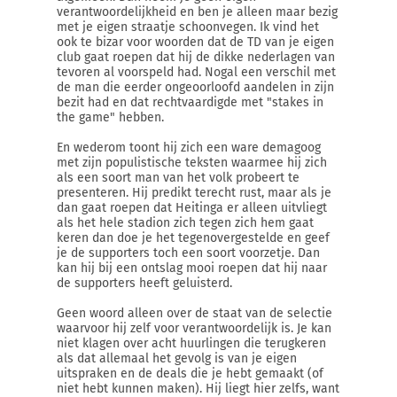
verantwoordelijkheid en ben je alleen maar bezig
met je eigen straatje schoonvegen. Ik vind het
ook te bizar voor woorden dat de TD van je eigen
club gaat roepen dat hij de dikke nederlagen van
tevoren al voorspeld had. Nogal een verschil met
de man die eerder ongeoorloofd aandelen in zijn
bezit had en dat rechtvaardigde met "stakes in
the game" hebben.
En wederom toont hij zich een ware demagoog
met zijn populistische teksten waarmee hij zich
als een soort man van het volk probeert te
presenteren. Hij predikt terecht rust, maar als je
dan gaat roepen dat Heitinga er alleen uitvliegt
als het hele stadion zich tegen zich hem gaat
keren dan doe je het tegenovergestelde en geef
je de supporters toch een soort voorzetje. Dan
kan hij bij een ontslag mooi roepen dat hij naar
de supporters heeft geluisterd.
Geen woord alleen over de staat van de selectie
waarvoor hij zelf voor verantwoordelijk is. Je kan
niet klagen over acht huurlingen die terugkeren
als dat allemaal het gevolg is van je eigen
uitspraken en de deals die je hebt gemaakt (of
niet hebt kunnen maken). Hij liegt hier zelfs, want