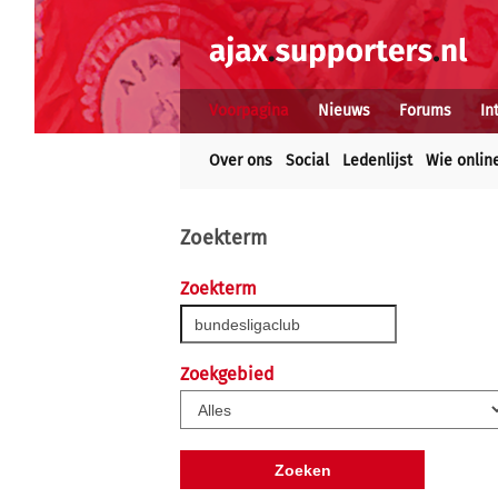
Voorpagina
Nieuws
Forums
In
Over ons
Social
Ledenlijst
Wie onlin
Zoekterm
Zoekterm
Zoekgebied