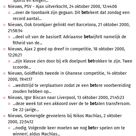
Sports en kregen...
Nieuws, PSV - Ajax uitverkocht, 24 oktober 2000, 12:44:06
...over de toonbank zijn gegaan. Dit
bet
ekent dat zondag een
record aantal...
Nieuws, Ook Gronkjaer gelinkt met Barcelona, 21 oktober 2000,
21:58:54
...deel uit van de basiself. Adriaanse
bet
wijfelt namelijk de
fitheid van de...
Nieuws, Ajax 2 goed op dreef in competitie, 18 oktober 2000,
12:26:21
...zijn klasse zien door bij elk doelpunt
bet
rokken te zijn. Twee
scoorde...
Nieuws, Goldfields tweede in Ghanese competitie, 14 oktober
2000, 19:41:17
...wedstrijd te verplaatsen zodat ze een
bet
ere voorbereiding
zouden hebben op...
Nieuws, Igor Biscan naar Liverpool, 13 oktober 2000, 21:45:23
...deze week tot een akkoord over de te
bet
alen transfersom.
De 22-jarige...
Nieuws, Gemengde gevoelens bij Nikos Machlas, 2 oktober
2000, 22:54:12
...nodig. Volgende keer moeten we nog
bet
er spelen om te
winnen', aldus Machlas...