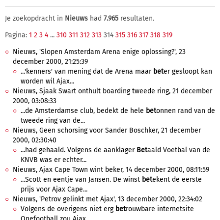
Je zoekopdracht in
Nieuws
had
7.965
resultaten.
Pagina:
1
2
3
4
...
310
311
312
313
314
315
316
317
318
319
Nieuws, 'Slopen Amsterdam Arena enige oplossing?', 23
december 2000, 21:25:39
...'kenners' van mening dat de Arena maar
bet
er gesloopt kan
worden wil Ajax...
Nieuws, Sjaak Swart onthult boarding tweede ring, 21 december
2000, 03:08:33
...de Amsterdamse club, bedekt de hele
bet
onnen rand van de
tweede ring van de...
Nieuws, Geen schorsing voor Sander Boschker, 21 december
2000, 02:30:40
...had gehaald. Volgens de aanklager
Bet
aald Voetbal van de
KNVB was er echter...
Nieuws, Ajax Cape Town wint beker, 14 december 2000, 08:11:59
...Scott en eentje van Jansen. De winst
bet
ekent de eerste
prijs voor Ajax Cape...
Nieuws, 'Petrov gelinkt met Ajax', 13 december 2000, 22:34:02
Volgens de overigens niet erg
bet
rouwbare internetsite
Onefootball zou Ajax...