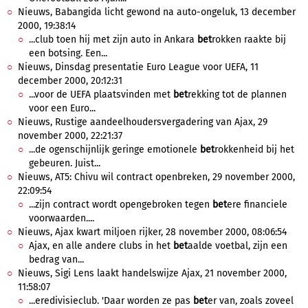
Nieuws, Babangida licht gewond na auto-ongeluk, 13 december
2000, 19:38:14
...club toen hij met zijn auto in Ankara
bet
rokken raakte bij
een botsing. Een...
Nieuws, Dinsdag presentatie Euro League voor UEFA, 11
december 2000, 20:12:31
...voor de UEFA plaatsvinden met
bet
rekking tot de plannen
voor een Euro...
Nieuws, Rustige aandeelhoudersvergadering van Ajax, 29
november 2000, 22:21:37
...de ogenschijnlijk geringe emotionele
bet
rokkenheid bij het
gebeuren. Juist...
Nieuws, AT5: Chivu wil contract openbreken, 29 november 2000,
22:09:54
...zijn contract wordt opengebroken tegen
bet
ere financiele
voorwaarden....
Nieuws, Ajax kwart miljoen rijker, 28 november 2000, 08:06:54
Ajax, en alle andere clubs in het
bet
aalde voetbal, zijn een
bedrag van...
Nieuws, Sigi Lens laakt handelswijze Ajax, 21 november 2000,
11:58:07
...eredivisieclub. 'Daar worden ze pas
bet
er van, zoals zoveel