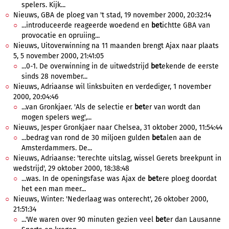
spelers. Kijk...
Nieuws, GBA de ploeg van 't stad, 19 november 2000, 20:32:14
...introduceerde reageerde woedend en
bet
ichtte GBA van
provocatie en opruiing...
Nieuws, Uitoverwinning na 11 maanden brengt Ajax naar plaats
5, 5 november 2000, 21:41:05
...0-1. De overwinning in de uitwedstrijd
bet
ekende de eerste
sinds 28 november...
Nieuws, Adriaanse wil linksbuiten en verdediger, 1 november
2000, 20:04:46
...van Gronkjaer. 'Als de selectie er
bet
er van wordt dan
mogen spelers weg',...
Nieuws, Jesper Gronkjaer naar Chelsea, 31 oktober 2000, 11:54:44
...bedrag van rond de 30 miljoen gulden
bet
alen aan de
Amsterdammers. De...
Nieuws, Adriaanse: 'terechte uitslag, wissel Gerets breekpunt in
wedstrijd', 29 oktober 2000, 18:38:48
...was. In de openingsfase was Ajax de
bet
ere ploeg doordat
het een man meer...
Nieuws, Winter: 'Nederlaag was onterecht', 26 oktober 2000,
21:51:34
...'We waren over 90 minuten gezien veel
bet
er dan Lausanne