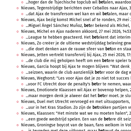
...hoger dan de Tsjechische topclub wil
bet
alen, waardoor
Nieuws, Tegenstrijdige berichten over Ceballos naar Ajax, 3 
...dat Ajax de transfersom wel kan en wil
bet
alen, maar d
Nieuws, Ajax bezig komst Míchel snel af te ronden, 29 mei 2
...Miguel Ángel Sánchez Muñoz,
bet
er bekend als Míchel,
Nieuws, Míchel en Ajax naderen akkoord, 27 mei 2026, 14:5
...League te hebben geacteerd. Het
bet
ekent dat interim-
Nieuws, Zo creëer je de ultieme wedstrijddag beleving gewoo
...die doet denken aan de rauwe sfeer van
bet
on en staa
Nieuws, Jetten vertrekt transfervrij bij Ajax, 25 mei 2026, 17
...de club die mij geholpen heeft om een
bet
ere speler t
Nieuws, García hoopt bij Ajax te mogen blijven: "Wat denk je
...seizoen, waarin de club aanzienlijk
bet
er voor de dag w
Nieuws, Weghorst: "Les voor Ajax dat je zo niet tot succes 
...voor FC Utrecht door de penalty's
bet
er te nemen, waard
Nieuws, Emotionele Klaassen wil Ajax er bovenop helpen, 2
...maar morgen denk je alweer dat het
bet
er moet. Je slu
Nieuws, Duel met Utrecht vervroegd en met uitsupporters, 
...uur in het Kras Stadion. Zo zijn de
bet
rokken partijen v
Nieuws, Klaassen: "Het minste wat we nu moeten halen", 2
...een goede wedstrijd spelen. Een van de
bet
ere dit seiz
Nieuws, Groningse boycot van de baan, fans welkom in Vol
...is tevreden met deze uitkomst, maar
bet
reurt de onnod