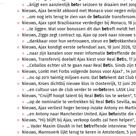
...krijgt een aanzienlijk
bet
er seizoen te draaien met Jong
Nieuws, Ajax bereikt akkoord met Monaco voor negen miljoe
...om nog iets terug te zien van de
bet
aalde transfersom.
Nieuws, Ajax spot Braziliaanse verdediger bij Monaco, 18 ju
...te liggen. Wat voor bonussen dit dan
bet
reft meldt het
Nieuws, Ziggo zegt contract op, Ajax op zoek naar nieuwe sh
...dankbaar voor hun vertrouwen, steun en
bet
rokkenheid
Nieuws, Ajax kondigt eerste oefenduel aan, 18 juni 2026, 12
...naar zijn kanalen voor meer informatie
bet
reffende dez
Nieuws, Transfervrij doelwit Ajax kiest voor Real
Bet
is, 17 
...Ceballos echter uit te gaan naar Real
Bet
is. Sinds zijn 
Nieuws, Lonkt met Forbs volgende bonus voor Ajax? , 14 jun
...nu op zo'n twintig miljoen euro. Dat
bet
ekent dat Club 
Nieuws, Kroes dichtbij nieuwe klus in Oostenrijk, 12 juni 20
...en cultuur van de club verder te ver
bet
eren. LASK Linz
Nieuws, "Cruijff hoopt talent bij Real
Bet
is los te weken", 1
...op de nominatie te vertrekken bij Real
Bet
is Sevilla, w
Nieuws, Ajax verliest hoger beroep inzake Antony en Martine
...en Antony naar Manchester United. Ajax
bet
wistte die 
Nieuws, "Hij blijft bij Ajax, verkoop Godts zal hem helpen", 
... Vader Maxim Gloukh in het
bet
reffende interview: "Het
Nieuws, Mannsverk lijkt terug te keren in Amsterdam, 5 juni