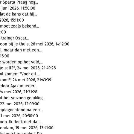
 Sparta Praag nog...
juni 2026, 11:50:00
at de kans dat hij...
026, 15:11:00
 moet zoals bekend...
3:00
trainer Óscar...
n bij je thuis, 26 mei 2026, 14:12:00
l, maar dan met een...
:16:00
e worden op het veld,...
 zelf?", 24 mei 2026, 21:49:26
il komen: "Voor dit...
komt", 24 mei 2026, 21:43:39
oor Ajax in ieder...
4 mei 2026, 21:31:28
it het seizoen gelukkig...
22 mei 2026, 12:09:00
rijdagochtend na een...
1 mei 2026, 20:50:00
oen. Ik denk niet dat...
endam, 19 mei 2026, 13:41:00
ig ontstane ophef. De...