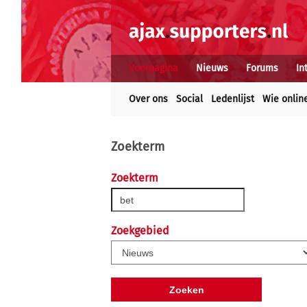
Voorpagina
Nieuws
Forums
In
Over ons
Social
Ledenlijst
Wie onlin
Zoekterm
Zoekterm
Zoekgebied