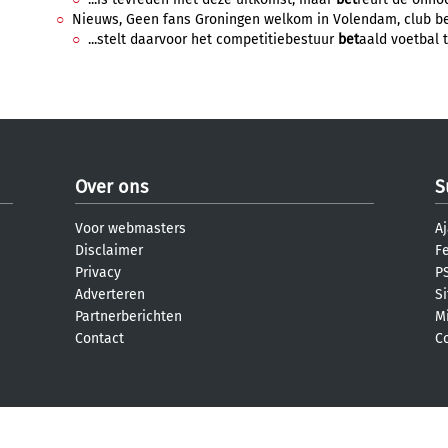
Nieuws, Geen fans Groningen welkom in Volendam, club ber
...stelt daarvoor het competitiebestuur
bet
aald voetbal 
Over ons
S
Voor webmasters
Aj
Disclaimer
F
Privacy
PS
Adverteren
S
Partnerberichten
M
Contact
C