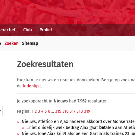
teractief
Club
Profiel
e
Zoeken
Sitemap
Zoekresultaten
Hier kan je nieuws en reacties doorzoeken. Ben je op zoek na
de
ledenlijst
.
Je zoekopdracht in
Nieuws
had
7.962
resultaten.
Pagina:
1
2
3
4
5
6
...
315
316
317
318
319
Nieuws, Atlético en Ajax naderen akkoord over Monserrate, 
...niet duidelijk welk bedrag Ajax gaat
bet
alen aan Atlétic
Nieuws, Jong Ajax krijgt alsnog een García als trainer, 23 ju