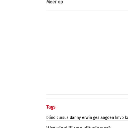
Meer op
Tags
blind
cursus
danny
erwin
geslaagden
knvb
k