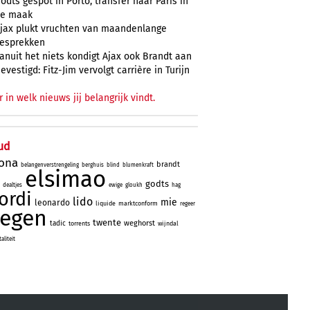
odts gespot in Porto, transfer naar Paris in
e maak
jax plukt vruchten van maandenlange
esprekken
anuit het niets kondigt Ajax ook Brandt aan
evestigd: Fitz-Jim vervolgt carrière in Turijn
r in welk nieuws jij belangrijk vindt.
ud
lona
brandt
belangenverstrengeling
berghuis
blind
blumenkraft
elsimao
godts
dealtjes
ewige
gloukh
hag
jordi
lido
mie
leonardo
liquide
marktconform
regeer
tegen
twente
weghorst
tadic
torrents
wijndal
liteit