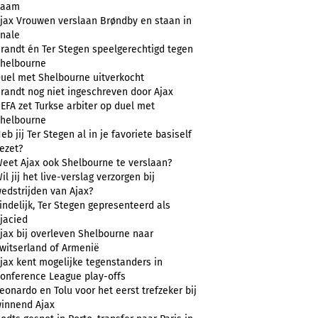
naam
jax Vrouwen verslaan Brøndby en staan in
inale
randt én Ter Stegen speelgerechtigd tegen
helbourne
uel met Shelbourne uitverkocht
randt nog niet ingeschreven door Ajax
EFA zet Turkse arbiter op duel met
helbourne
eb jij Ter Stegen al in je favoriete basiself
ezet?
eet Ajax ook Shelbourne te verslaan?
il jij het live-verslag verzorgen bij
edstrijden van Ajax?
indelijk, Ter Stegen gepresenteerd als
jacied
jax bij overleven Shelbourne naar
witserland of Armenië
jax kent mogelijke tegenstanders in
onference League play-offs
eonardo en Tolu voor het eerst trefzeker bij
innend Ajax