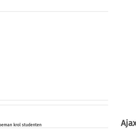
Ajax
oeman
krol
studenten