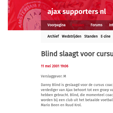
Voorpagina
Nieuws
Forums
In
Archief
Wedstrijden
Standen
E-zine
Blind slaagt voor curs
11 mei 2001 19:06
Verslaggever: M
Danny Blind is geslaagd voor de cursus coa
verdediger van Ajax behoort tot een groep va
hebben gebracht. Blind, die momenteel coac
worden bij een club uit het betaalde voetba
Mario Been en Ruud Krol.