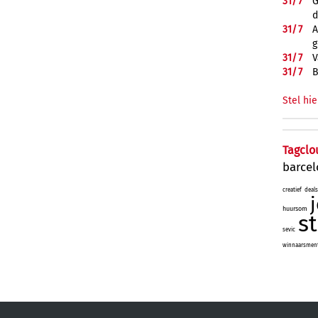
31/
7
G
d
31/
7
A
g
31/
7
V
31/
7
B
Stel hie
Tagclo
barce
creatief
deals
huursom
s
sevic
winnaarsmenta