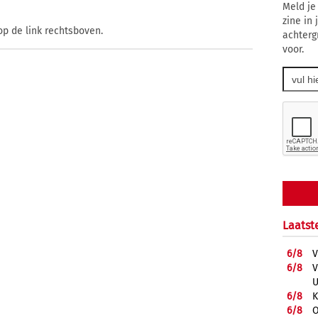
Meld je
zine in
op de link rechtsboven.
achterg
voor.
Laatst
6/
8
V
6/
8
V
U
6/
8
K
6/
8
O