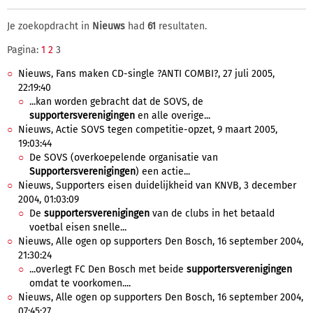
Je zoekopdracht in
Nieuws
had
61
resultaten.
Pagina:
1
2
3
Nieuws, Fans maken CD-single ?ANTI COMBI?, 27 juli 2005,
22:19:40
...kan worden gebracht dat de SOVS, de
supportersverenigingen
en alle overige...
Nieuws, Actie SOVS tegen competitie-opzet, 9 maart 2005,
19:03:44
De SOVS (overkoepelende organisatie van
Supportersverenigingen
) een actie...
Nieuws, Supporters eisen duidelijkheid van KNVB, 3 december
2004, 01:03:09
De
supportersverenigingen
van de clubs in het betaald
voetbal eisen snelle...
Nieuws, Alle ogen op supporters Den Bosch, 16 september 2004,
21:30:24
...overlegt FC Den Bosch met beide
supportersverenigingen
omdat te voorkomen....
Nieuws, Alle ogen op supporters Den Bosch, 16 september 2004,
07:45:27