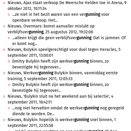
Nieuws, Ajax staat verkoop De Meersche Helden toe in Arena​, 9
oktober 2012, 10:11:34
...ze niet in het bezit waren van een ver
gunning
voor
openbare verkoop. Het...
Nieuws, Overmars: komst aanvaller mislukt op
verblijfsver
gunning
, 25 augustus 2012, 19:32:06
...alleen krijgt die geen verblijfsver
gunning
. Dat is jammer. Of
er komt nog...
Nieuws, Bulykin speelgerechtigd voor duel tegen Heracles, 5
september 2011, 13:00:01
Dmitry Bulykin heeft zijn werkver
gunning
binnen, zo
bevestigde hij tegenover...
Nieuws, Werkver
gunning
Bulykin binnen, vanmiddag eerste
training, 5 september 2011, 12:05:33
Dmitry Bulykin heeft zijn werkver
gunning
binnen, zo
bevestigde hij tegenover...
Nieuws, 'Bulykin sluit na het weekend aan bij selectie', 4
september 2011, 16:42:11
...nog niet hervatten omdat de werkver
gunning
nog geregeld
diende te worden. De...
Nieuws, Bulykin: hopelijk is werkver
gunning
snel binnen, 1
september 2011, 22:55:58