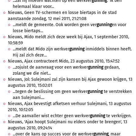
...zal hij moeten wachten op een werkver
gunning
. 'Ik ben
helemaal klaar voor...
Nieuws, Geen TV-schermen en losse biertaps in de stad
aanstaande zondag, 12 mei 2011, 21:21:08
...meldt de gemeente. Ook worden geen ver
gunning
en voor
losse biertaps...
Nieuws, Mido meldt zich deze week bij Ajax, 1 september 2010,
10:58:59
...meldt dat Mido zijn werkver
gunning
inmiddels binnen heeft.
Hij zal zich deze...
Nieuws, Ajax contracteert Mido, 23 augustus 2010, 15:47:52
...zojuist de aanvraag voor een werkver
gunning
gedaan,
zolang we die niet...
Nieuws, Jol: Sulejmani zal zijn kansen bij Ajax gewoon krijgen, 13
augustus 2010, 15:02:01
...tegen de beslissing om geen werkver
gunning
te verstrekken
aan Sulejmani....
Nieuws, Ajax bevestigt afketsen verhuur Sulejmani, 13 augustus
2010, 10:12:05
...De aanvaller wist echter geen werkver
gunning
te verkrijgen.
Nieuws, 'Ajax hoopt Sulejmani nu elders onder te brengen', 13
augustus 2010, 09:24:14
...over de kans op succes voor de werkver
gunning
, maar