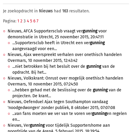
Je zoekopdracht in
Nieuws
had
163
resultaten.
Pagina:
1
2
3
4
5
6
7
Nieuws, AFCA Supportersclub vraagt ver
gunning
voor
demonstratie in Utrecht, 25 november 2015, 20:47:11
...Supportersclub heeft in Utrecht een ver
gunning
aangevraagd voor een...
Nieuws, Ajax weerspreekt verhalen over onethisch handelen
Overmars, 10 november 2015, 12:43:42
...niet betrokken bij het besluit over de
gunning
van de
opdracht. Bij het...
Nieuws, Volkskrant: Onrust over mogelijk onethisch handelen
Overmars, 10 november 2015, 07:24:50
...hebben gehad met de beslissing over de
gunning
van de
projecten. De krant...
Nieuws, Oefenduel Ajax tegen Southampton vandaag
'noodgedwongen' zonder publiek, 8 oktober 2015, 07:07:08
...van fans moeten we ver van te voren ver
gunning
en regelen
en...
Nieuws, Ver
gunning
voor tijdelijk Supportershome aan
noordzijde van de ArenA, 5 februari 2015, 18:39:54