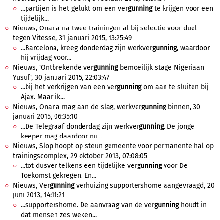
...partijen is het gelukt om een ver
gunning
te krijgen voor een
tijdelijk...
Nieuws, Onana na twee trainingen al bij selectie voor duel
tegen Vitesse, 31 januari 2015, 13:25:49
...Barcelona, kreeg donderdag zijn werkver
gunning
, waardoor
hij vrijdag voor...
Nieuws, 'Ontbrekende ver
gunning
bemoeilijk stage Nigeriaan
Yusuf', 30 januari 2015, 22:03:47
...bij het verkrijgen van een ver
gunning
om aan te sluiten bij
Ajax. Maar ik...
Nieuws, Onana mag aan de slag, werkver
gunning
binnen, 30
januari 2015, 06:35:10
...De Telegraaf donderdag zijn werkver
gunning
. De jonge
keeper mag daardoor nu...
Nieuws, Slop hoopt op steun gemeente voor permanente hal op
trainingscomplex, 29 oktober 2013, 07:08:05
...tot dusver telkens een tijdelijke ver
gunning
voor De
Toekomst gekregen. En...
Nieuws, Ver
gunning
verhuizing supportershome aangevraagd, 20
juni 2013, 14:11:21
...supportershome. De aanvraag van de ver
gunning
houdt in
dat mensen zes weken...