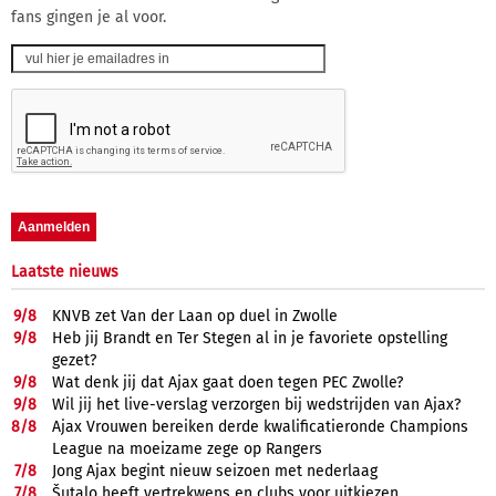
fans gingen je al voor.
Laatste nieuws
9/
8
KNVB zet Van der Laan op duel in Zwolle
9/
8
Heb jij Brandt en Ter Stegen al in je favoriete opstelling
gezet?
9/
8
Wat denk jij dat Ajax gaat doen tegen PEC Zwolle?
9/
8
Wil jij het live-verslag verzorgen bij wedstrijden van Ajax?
8/
8
Ajax Vrouwen bereiken derde kwalificatieronde Champions
League na moeizame zege op Rangers
7/
8
Jong Ajax begint nieuw seizoen met nederlaag
7/
8
Šutalo heeft vertrekwens en clubs voor uitkiezen