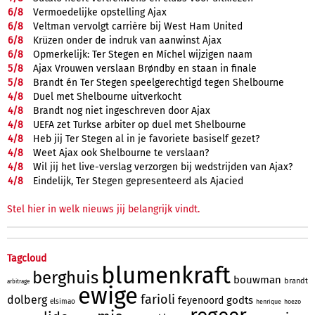
6/
8
Vermoedelijke opstelling Ajax
6/
8
Veltman vervolgt carrière bij West Ham United
6/
8
Krüzen onder de indruk van aanwinst Ajax
6/
8
Opmerkelijk: Ter Stegen en Míchel wijzigen naam
5/
8
Ajax Vrouwen verslaan Brøndby en staan in finale
5/
8
Brandt én Ter Stegen speelgerechtigd tegen Shelbourne
4/
8
Duel met Shelbourne uitverkocht
4/
8
Brandt nog niet ingeschreven door Ajax
4/
8
UEFA zet Turkse arbiter op duel met Shelbourne
4/
8
Heb jij Ter Stegen al in je favoriete basiself gezet?
4/
8
Weet Ajax ook Shelbourne te verslaan?
4/
8
Wil jij het live-verslag verzorgen bij wedstrijden van Ajax?
4/
8
Eindelijk, Ter Stegen gepresenteerd als Ajacied
Stel hier in welk nieuws jij belangrijk vindt.
Tagcloud
blumenkraft
berghuis
bouwman
brandt
arbitrage
ewige
farioli
dolberg
godts
feyenoord
elsimao
henrique
hoezo