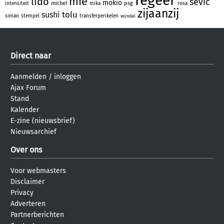
regeer
mie
lido
sevic
mokio
michel
psg
intensiteit
mika
rosa
zijaanzij
tolu
sushi
simao
stempel
transferperikelen
wijndal
Direct naar
Aanmelden
/
inloggen
Ajax Forum
Stand
Kalender
E-zine (nieuwsbrief)
Nieuwsarchief
Over ons
Voor webmasters
Disclaimer
Privacy
Adverteren
Partnerberichten