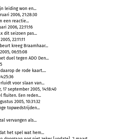
jn leiding won en...
uari 2006, 21:28:30
 een reactie...
uari 2006, 22:11:16
ax dit seizoen pas...
005, 22:11:11
n beurt kreeg Braamhaar...
2005, 06:55:08
et duel tegen ADO Den...
55
aarop de rode kaart....
4:25:36
erluidt voor slaan van...
 17 september 2005, 14:18:40
 fluiten. Een reden...
ugustus 2005, 10:31:32
ge topwedstrijden...
l vervangen als...
at het spel wat hem...
r; doorgaan nog niet zeker [update], 2 maart