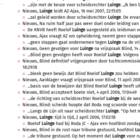
...zijn met de keuze voor scheidsrechter
Luinge
. ,,Ik ben 
Nieuws,
Luinge
leidt AZ-Ajax, 16 mei 2007, 22:15:05
...zal geleid worden door scheidsrechter
Luinge
. De erva
Nieuws, Na ruim half jaar pas weer duel onder leiding van
De KNVB heeft Roelof
Luinge
aangesteld als leidsman vo
Nieuws, Ajax vraagt AZ om opheldering, neemt geen stap
...geen stappen gaat ondernemen tegen
Luinge
na de vri
Nieuws, Geen gevolgen voor
Luinge
na vrijspraak Blind, 14 
...Blind geen gevolgen heeft voor Roelof
Luinge
. Volgens
Nieuws, Blind definitief vrijgesproken door tuchtcommissie,
18:29:18
...bleek geen bewijs dat Blind Roelof
Luinge
zou hebben u
Nieuws, Aanklager vraagt vrijspraak voor Blind, 11 april 200
...basis van de bewijzen dat Blind Roelof
Luinge
heeft ui
Nieuws, Blind accepteert boete niet, 4 april 2006, 17:04:49
...de richting van scheidsrechter Roelof
Luinge
bij de wed
Nieuws, Blind: scheids hoopte dat Roda nog scoorde voor rus
...Langs de Lijn uit naar scheidsrechter
Luinge
. "Op het 
Nieuws,
Luinge
: tijd is tijd, 2 april 2006, 17:02:18
Roelof
Luinge
had bij Roda JC - Ajax een hoofdrol zondag
Nieuws, Blind in de rust naar tribune gestuurd, hoofdrol
Lu
...de tribune gestuurd. Op het moment dat
Luinge
voor ru