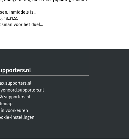
sen. Inmiddels is...
, 18:31:55
dsman voor het duel...
upporters.nl
ax.supporters.nl
eyenoord.supporters.nl
V.supporters.nl
itemap
ijn voorkeuren
ookie-instellingen