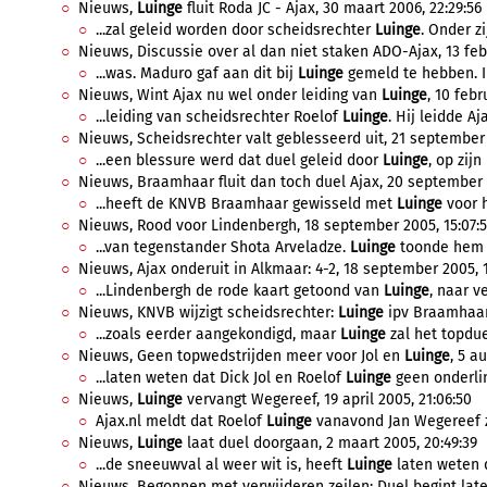
Nieuws,
Luinge
fluit Roda JC - Ajax, 30 maart 2006, 22:29:56
...zal geleid worden door scheidsrechter
Luinge
. Onder zi
Nieuws, Discussie over al dan niet staken ADO-Ajax, 13 febr
...was. Maduro gaf aan dit bij
Luinge
gemeld te hebben. In
Nieuws, Wint Ajax nu wel onder leiding van
Luinge
, 10 febr
...leiding van scheidsrechter Roelof
Luinge
. Hij leidde Aj
Nieuws, Scheidsrechter valt geblesseerd uit, 21 september 2
...een blessure werd dat duel geleid door
Luinge
, op zij
Nieuws, Braamhaar fluit dan toch duel Ajax, 20 september 
...heeft de KNVB Braamhaar gewisseld met
Luinge
voor h
Nieuws, Rood voor Lindenbergh, 18 september 2005, 15:07:
...van tegenstander Shota Arveladze.
Luinge
toonde hem d
Nieuws, Ajax onderuit in Alkmaar: 4-2, 18 september 2005, 1
...Lindenbergh de rode kaart getoond van
Luinge
, naar v
Nieuws, KNVB wijzigt scheidsrechter:
Luinge
ipv Braamhaar,
...zoals eerder aangekondigd, maar
Luinge
zal het topduel
Nieuws, Geen topwedstrijden meer voor Jol en
Luinge
, 5 a
...laten weten dat Dick Jol en Roelof
Luinge
geen onderlin
Nieuws,
Luinge
vervangt Wegereef, 19 april 2005, 21:06:50
Ajax.nl meldt dat Roelof
Luinge
vanavond Jan Wegereef za
Nieuws,
Luinge
laat duel doorgaan, 2 maart 2005, 20:49:39
...de sneeuwval al weer wit is, heeft
Luinge
laten weten d
Nieuws, Begonnen met verwijderen zeilen; Duel begint late