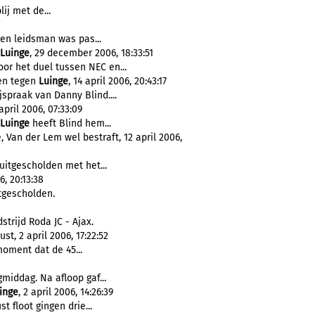
blij met de...
ren leidsman was pas...
Luinge
, 29 december 2006, 18:33:51
or het duel tussen NEC en...
pen tegen
Luinge
, 14 april 2006, 20:43:17
jspraak van Danny Blind....
april 2006, 07:33:09
Luinge
heeft Blind hem...
 Van der Lem wel bestraft, 12 april 2006,
itgescholden met het...
6, 20:13:38
tgescholden.
strijd Roda JC - Ajax.
t, 2 april 2006, 17:22:52
moment dat de 45...
middag. Na afloop gaf...
inge
, 2 april 2006, 14:26:39
st floot gingen drie...