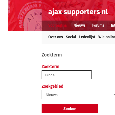
Voorpagina
Nieuws
Forums
In
Over ons
Social
Ledenlijst
Wie onlin
Zoekterm
Zoekterm
Zoekgebied