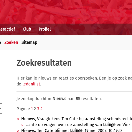
teractief
Club
Profiel
e
Zoeken
Sitemap
Zoekresultaten
Hier kan je nieuws en reacties doorzoeken. Ben je op zoek na
de
ledenlijst
.
Je zoekopdracht in
Nieuws
had
85
resultaten.
Pagina:
1
2
3
4
Nieuws, Vraagtekens Ten Cate bij aanstelling scheidsrechter
...cate op vragen over de aanstelling van
Luinge
en Vink 
Nieuws, Ten Cate blij met
Luinge
, 19 mei 2007, 10:49:53