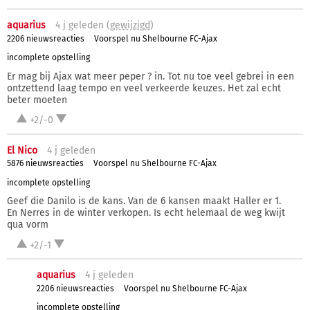
aquarius
4 j
geleden (
gewijzigd
)
2206 nieuwsreacties
Voorspel nu Shelbourne FC-Ajax
incomplete opstelling
Er mag bij Ajax wat meer peper ? in. Tot nu toe veel gebrei in een
ontzettend laag tempo en veel verkeerde keuzes. Het zal echt
beter moeten
+2/-0
El Nico
4 j
geleden
5876 nieuwsreacties
Voorspel nu Shelbourne FC-Ajax
incomplete opstelling
Geef die Danilo is de kans. Van de 6 kansen maakt Haller er 1.
En Nerres in de winter verkopen. Is echt helemaal de weg kwijt
qua vorm
+2/-1
aquarius
4 j
geleden
2206 nieuwsreacties
Voorspel nu Shelbourne FC-Ajax
incomplete opstelling