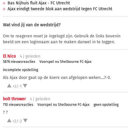
Bas Nijhuis fluit Ajax - FC Utrecht
Ajax eindigt tweede blok aan wedstrijd tegen FC Utrecht
Wat vind jij van de wedstrijd?
Om te reageren moet je ingelogd zijn. Gebruik de links bovenin
beeld om een loginnaam aan te maken danwel in te loggen.
El Nico
4 j
geleden
5876 nieuwsreacties
Voorspel nu Shelbourne FC-Ajax
incomplete opstelling
Als Ajax door gaat op de koers van afgelopen weken....7-0.
+3/-1
bolt thrower
4 j
geleden
710 nieuwsreacties
Voorspel nu Shelbourne FC-Ajax
geen opstelling
? ?
+2/-2