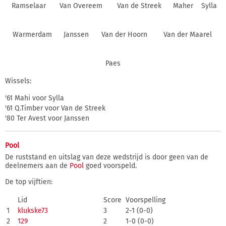
Ramselaar
Van Overeem
Van de Streek
Maher
Sylla
Warmerdam
Janssen
Van der Hoorn
Van der Maarel
Paes
Wissels:
'61 Mahi voor Sylla
'61 Q.Timber voor Van de Streek
'80 Ter Avest voor Janssen
Pool
De ruststand en uitslag van deze wedstrijd is door geen van de
deelnemers aan de
Pool
goed voorspeld.
De top vijftien:
Lid
Score
Voorspelling
1
klukske73
3
2-1 (0-0)
2
129
2
1-0 (0-0)