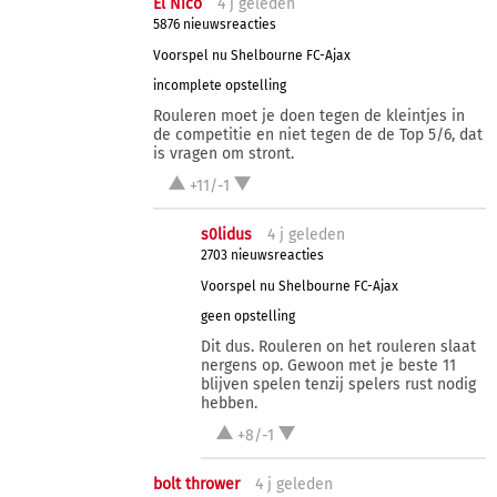
El Nico
4 j
geleden
5876 nieuwsreacties
Voorspel nu Shelbourne FC-Ajax
incomplete opstelling
Rouleren moet je doen tegen de kleintjes in
de competitie en niet tegen de de Top 5/6, dat
is vragen om stront.
+11/-1
s0lidus
4 j
geleden
2703 nieuwsreacties
Voorspel nu Shelbourne FC-Ajax
geen opstelling
Dit dus. Rouleren on het rouleren slaat
nergens op. Gewoon met je beste 11
blijven spelen tenzij spelers rust nodig
hebben.
+8/-1
bolt thrower
4 j
geleden