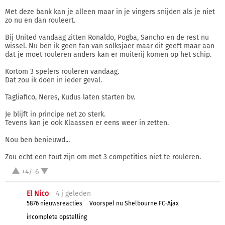
Met deze bank kan je alleen maar in je vingers snijden als je niet
zo nu en dan rouleert.
Bij United vandaag zitten Ronaldo, Pogba, Sancho en de rest nu
wissel. Nu ben ik geen fan van solksjaer maar dit geeft maar aan
dat je moet rouleren anders kan er muiterij komen op het schip.
Kortom 3 spelers rouleren vandaag.
Dat zou ik doen in ieder geval.
Tagliafico, Neres, Kudus laten starten bv.
Je blijft in principe net zo sterk.
Tevens kan je ook Klaassen er eens weer in zetten.
Nou ben benieuwd...
Zou echt een fout zijn om met 3 competities niet te rouleren.
+4/-6
El Nico
4 j
geleden
5876 nieuwsreacties
Voorspel nu Shelbourne FC-Ajax
incomplete opstelling