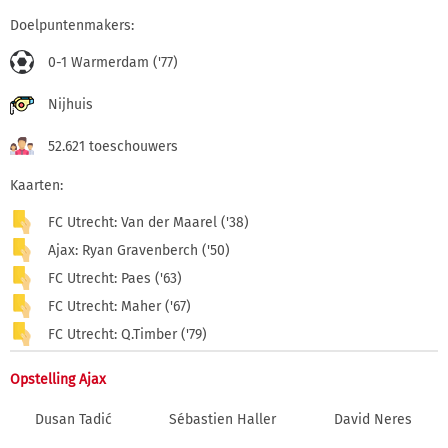
Doelpuntenmakers:
0-1 Warmerdam ('77)
Nijhuis
52.621 toeschouwers
Kaarten:
FC Utrecht: Van der Maarel ('38)
Ajax: Ryan Gravenberch ('50)
FC Utrecht: Paes ('63)
FC Utrecht: Maher ('67)
FC Utrecht: Q.Timber ('79)
Opstelling Ajax
Dusan Tadić
Sébastien Haller
David Neres