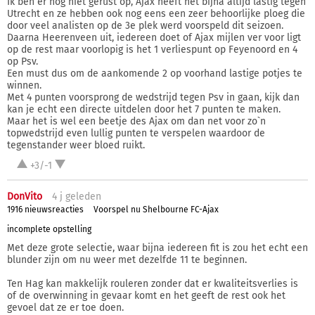
Ik ben er nog niet gerust op, Ajax heeft het bijna altijd lastig tegen
Utrecht en ze hebben ook nog eens een zeer behoorlijke ploeg die
door veel analisten op de 3e plek werd voorspeld dit seizoen.
Daarna Heerenveen uit, iedereen doet of Ajax mijlen ver voor ligt
op de rest maar voorlopig is het 1 verliespunt op Feyenoord en 4
op Psv.
Een must dus om de aankomende 2 op voorhand lastige potjes te
winnen.
Met 4 punten voorsprong de wedstrijd tegen Psv in gaan, kijk dan
kan je echt een directe uitdelen door het 7 punten te maken.
Maar het is wel een beetje des Ajax om dan net voor zo`n
topwedstrijd even lullig punten te verspelen waardoor de
tegenstander weer bloed ruikt.
+3/-1
DonVito
4 j
geleden
1916 nieuwsreacties
Voorspel nu Shelbourne FC-Ajax
incomplete opstelling
Met deze grote selectie, waar bijna iedereen fit is zou het echt een
blunder zijn om nu weer met dezelfde 11 te beginnen.
Ten Hag kan makkelijk rouleren zonder dat er kwaliteitsverlies is
of de overwinning in gevaar komt en het geeft de rest ook het
gevoel dat ze er toe doen.