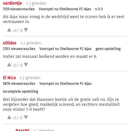
sardientje
4 j
geleden
1129 nieuwsreacties
Voorspel nu Shelbourne FC-Ajax
4-3-3
Als Ajax maar vroeg in de wedstrijd weet te scoren heb ik er veel
vertrouwen in.
+2/-0
s0lidus
4 j
geleden
2703 nieuwsreacties
Voorspel nu Shelbourne FC-Ajax
geen opstelling
Haller zal massaal bediend worden en maakt er 6.
+2/-0
El Nico
4 j
geleden
5876 nieuwsreacties
Voorspel nu Shelbourne FC-Ajax
incomplete opstelling
Wel bijzonder dat Klaassen beetje uit de gratie valt nu. Zijn ze
vergeten hoe goed, makkelijk scorend, en vechters mentaliteit
onze mister 1-0 heeft?
+2/-0
Bass80
4 j
geleden