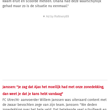
kwam eruit en scoorde meteen. Onana had deze waarschijnlijk
gehad maar zo is de situatie nu eenmaal."
▼ Ad by Refinery89
Janssen: "Je zag dat Ajax het moeilijk had met onze zonedekking,
dan weet je dat je kans hebt vandaag"
FC Utrecht- aanvoerder Willem Janssen was uiteraard content met
de zwaar bevochten zege van zijn team. Janssen: "We deden
zonedekking over het hele veld. Dat betekende veel schuifwerk en