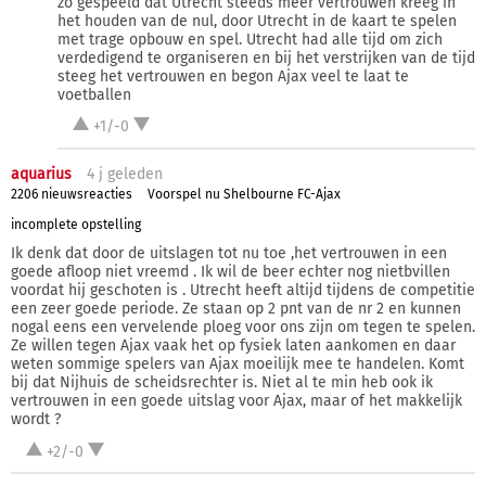
zo gespeeld dat Utrecht steeds meer vertrouwen kreeg in
het houden van de nul, door Utrecht in de kaart te spelen
met trage opbouw en spel. Utrecht had alle tijd om zich
verdedigend te organiseren en bij het verstrijken van de tijd
steeg het vertrouwen en begon Ajax veel te laat te
voetballen
+1/-0
aquarius
4 j
geleden
2206 nieuwsreacties
Voorspel nu Shelbourne FC-Ajax
incomplete opstelling
Ik denk dat door de uitslagen tot nu toe ,het vertrouwen in een
goede afloop niet vreemd . Ik wil de beer echter nog nietbvillen
voordat hij geschoten is . Utrecht heeft altijd tijdens de competitie
een zeer goede periode. Ze staan op 2 pnt van de nr 2 en kunnen
nogal eens een vervelende ploeg voor ons zijn om tegen te spelen.
Ze willen tegen Ajax vaak het op fysiek laten aankomen en daar
weten sommige spelers van Ajax moeilijk mee te handelen. Komt
bij dat Nijhuis de scheidsrechter is. Niet al te min heb ook ik
vertrouwen in een goede uitslag voor Ajax, maar of het makkelijk
wordt ?
+2/-0