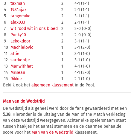
3
taxman
2
4-1 (1-1)
4
1981ajax
2
2-1 (1-1)
5
tangomike
2
3-1 (1-1)
6
ajax033
2
2-1 (1-1)
7
wit rood wit in ons bloed
2
2-0 (0-0)
8
Punky10
2
2-0 (0-0)
9
Lekokdoor
2
3-1 (1-1)
10
Machielovic
1
3-1 (2-0)
11
attie
1
3-1 (1-0)
12
sardientje
1
3-1 (1-0)
13
Manwithhat
1
4-1 (1-0)
14
MrBean
1
4-1 (2-0)
15
Rikkie
1
2-1 (1-0)
Bekijk ook het
algemeen klassement
in de Pool.
Man van de Wedstrijd
De wedstrijd als geheel werd door de fans gewaardeerd met een
5.38
. Hieronder is de uitslag van de Man of the Match verkiezing
van deze wedstrijd weergegeven. Achter elke spelersnaam staat
tussen haakjes het aantal stemmen en de daarmee behaalde
score voor het
Man van de Wedstrijd
klassement.