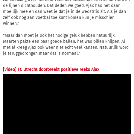
de lijnen dichthouden. Dat deden we goed. Ajax had het daar
moeilijk mee en dan weet je dat je in de wedstrijd zit. Als je dan
zelf ook nog aan voetbal toe kunt komen kun je misschien
winnen."
"Maar dan moet je ook het nodige geluk hebben natuurlijk.
Maarten pakte een paar goede ballen, het was billen knijpen. Al
met al kreeg Ajax ook weer niet echt veel kansen. Natuurlijk word
je teruggedrongen maar dat is normaal."
[video] FC Utrecht doorbreekt positieve reeks Ajax