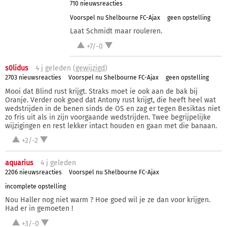
710 nieuwsreacties
Voorspel nu Shelbourne FC-Ajax
geen opstelling
Laat Schmidt maar rouleren.
+7/-0
s0lidus
4 j
geleden (
gewijzigd
)
2703 nieuwsreacties
Voorspel nu Shelbourne FC-Ajax
geen opstelling
Mooi dat Blind rust krijgt. Straks moet ie ook aan de bak bij
Oranje. Verder ook goed dat Antony rust krijgt, die heeft heel wat
wedstrijden in de benen sinds de OS en zag er tegen Besiktas niet
zo fris uit als in zijn voorgaande wedstrijden. Twee begrijpelijke
wijzigingen en rest lekker intact houden en gaan met die banaan.
+2/-2
aquarius
4 j
geleden
2206 nieuwsreacties
Voorspel nu Shelbourne FC-Ajax
incomplete opstelling
Nou Haller nog niet warm ? Hoe goed wil je ze dan voor krijgen.
Had er in gemoeten !
+3/-0