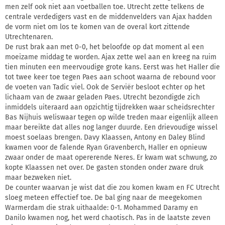
men zelf ook niet aan voetballen toe. Utrecht zette telkens de
centrale verdedigers vast en de middenvelders van Ajax hadden
de vorm niet om los te komen van de overal kort zittende
Utrechtenaren.
De rust brak aan met 0-0, het beloofde op dat moment al een
moeizame middag te worden. Ajax zette wel aan en kreeg na ruim
tien minuten een meervoudige grote kans. Eerst was het Haller die
tot twee keer toe tegen Paes aan schoot waarna de rebound voor
de voeten van Tadic viel. Ook de Serviër besloot echter op het
lichaam van de zwaar geladen Paes. Utrecht bezondigde zich
inmiddels uiteraard aan opzichtig tijdrekken waar scheidsrechter
Bas Nijhuis weliswaar tegen op wilde treden maar eigenlijk alleen
maar bereikte dat alles nog langer duurde. Een drievoudige wissel
moest soelaas brengen. Davy Klaassen, Antony en Daley Blind
kwamen voor de falende Ryan Gravenberch, Haller en opnieuw
zwaar onder de maat opererende Neres. Er kwam wat schwung, zo
kopte Klaassen net over. De gasten stonden onder zware druk
maar bezweken niet.
De counter waarvan je wist dat die zou komen kwam en FC Utrecht
sloeg meteen effectief toe. De bal ging naar de meegekomen
Warmerdam die strak uithaalde: 0-1. Mohammed Daramy en
Danilo kwamen nog, het werd chaotisch. Pas in de laatste zeven