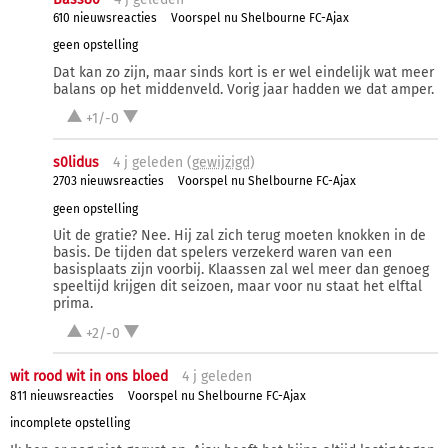
610 nieuwsreacties
Voorspel nu Shelbourne FC-Ajax
geen opstelling
Dat kan zo zijn, maar sinds kort is er wel eindelijk wat meer
balans op het middenveld. Vorig jaar hadden we dat amper.
+1/-0
s0lidus
4 j
geleden (
gewijzigd
)
2703 nieuwsreacties
Voorspel nu Shelbourne FC-Ajax
geen opstelling
Uit de gratie? Nee. Hij zal zich terug moeten knokken in de
basis. De tijden dat spelers verzekerd waren van een
basisplaats zijn voorbij. Klaassen zal wel meer dan genoeg
speeltijd krijgen dit seizoen, maar voor nu staat het elftal
prima.
+2/-0
wit rood wit in ons bloed
4 j
geleden
811 nieuwsreacties
Voorspel nu Shelbourne FC-Ajax
incomplete opstelling