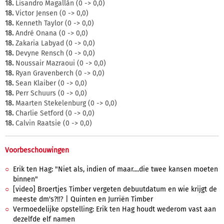
18.
Lisandro Magallán (0 -> 0,0)
18.
Victor Jensen (0 -> 0,0)
18.
Kenneth Taylor (0 -> 0,0)
18.
André Onana (0 -> 0,0)
18.
Zakaria Labyad (0 -> 0,0)
18.
Devyne Rensch (0 -> 0,0)
18.
Noussair Mazraoui (0 -> 0,0)
18.
Ryan Gravenberch (0 -> 0,0)
18.
Sean Klaiber (0 -> 0,0)
18.
Perr Schuurs (0 -> 0,0)
18.
Maarten Stekelenburg (0 -> 0,0)
18.
Charlie Setford (0 -> 0,0)
18.
Calvin Raatsie (0 -> 0,0)
Voorbeschouwingen
Erik ten Hag: "Niet als, indien of maar....die twee kansen moeten
binnen"
[video] Broertjes Timber vergeten debuutdatum en wie krijgt de
meeste dm's?!⁉️ | Quinten en Jurriën Timber
Vermoedelijke opstelling: Erik ten Hag houdt wederom vast aan
dezelfde elf namen