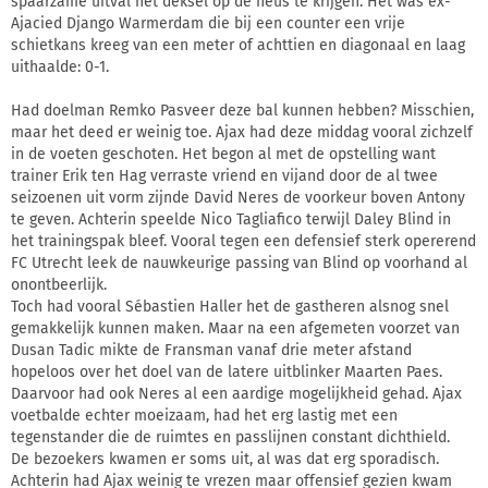
spaarzame uitval het deksel op de neus te krijgen. Het was ex-
Ajacied Django Warmerdam die bij een counter een vrije
schietkans kreeg van een meter of achttien en diagonaal en laag
uithaalde: 0-1.
Had doelman Remko Pasveer deze bal kunnen hebben? Misschien,
maar het deed er weinig toe. Ajax had deze middag vooral zichzelf
in de voeten geschoten. Het begon al met de opstelling want
trainer Erik ten Hag verraste vriend en vijand door de al twee
seizoenen uit vorm zijnde David Neres de voorkeur boven Antony
te geven. Achterin speelde Nico Tagliafico terwijl Daley Blind in
het trainingspak bleef. Vooral tegen een defensief sterk opererend
FC Utrecht leek de nauwkeurige passing van Blind op voorhand al
onontbeerlijk.
Toch had vooral Sébastien Haller het de gastheren alsnog snel
gemakkelijk kunnen maken. Maar na een afgemeten voorzet van
Dusan Tadic mikte de Fransman vanaf drie meter afstand
hopeloos over het doel van de latere uitblinker Maarten Paes.
Daarvoor had ook Neres al een aardige mogelijkheid gehad. Ajax
voetbalde echter moeizaam, had het erg lastig met een
tegenstander die de ruimtes en passlijnen constant dichthield.
De bezoekers kwamen er soms uit, al was dat erg sporadisch.
Achterin had Ajax weinig te vrezen maar offensief gezien kwam