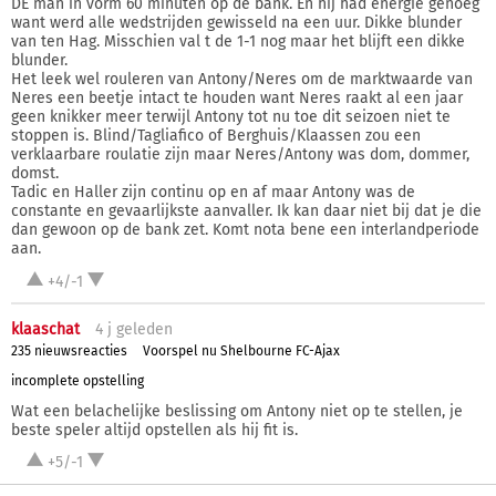
DE man in vorm 60 minuten op de bank. En hij had energie genoeg
want werd alle wedstrijden gewisseld na een uur. Dikke blunder
van ten Hag. Misschien val t de 1-1 nog maar het blijft een dikke
blunder.
Het leek wel rouleren van Antony/Neres om de marktwaarde van
Neres een beetje intact te houden want Neres raakt al een jaar
geen knikker meer terwijl Antony tot nu toe dit seizoen niet te
stoppen is. Blind/Tagliafico of Berghuis/Klaassen zou een
verklaarbare roulatie zijn maar Neres/Antony was dom, dommer,
domst.
Tadic en Haller zijn continu op en af maar Antony was de
constante en gevaarlijkste aanvaller. Ik kan daar niet bij dat je die
dan gewoon op de bank zet. Komt nota bene een interlandperiode
aan.
+4/-1
klaaschat
4 j
geleden
235 nieuwsreacties
Voorspel nu Shelbourne FC-Ajax
incomplete opstelling
Wat een belachelijke beslissing om Antony niet op te stellen, je
beste speler altijd opstellen als hij fit is.
+5/-1