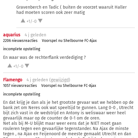
Gravenberch en Tadic ( buiten de voorzet waaruit Haller
had moeten scoren ook zeer matig
+1/-0
aquarius
4 j
geleden
2206 nieuwsreacties
Voorspel nu Shelbourne FC-Ajax
incomplete opstelling
En waar was de rechterflank verdediging ?
+1/-0
Flamengo
4 j
geleden (
gewijzigd
)
1057 nieuwsreacties
Voorspel nu Shelbourne FC-Ajax
incomplete opstelling
En dat krijg je dan als je het grootste gevaar wat we hebben op de
bank zet om Neres ook wat speeltijd te gunnen. Lang 0-0 , Utrecht
bijt zich vast in de wedstrijd en Antony is weliswaar weer heel
gevaarlijk maar op de counter de 0-1 om de oren.
Net als bij M-U blijkt maar weer eens dat je NIET moet gaan
rouleren tegen een gevaarlijke tegenstander. Na Ajax de minste
tegen , na Ajax en Feijenoord de meeste gemaakt Utrecht en dan