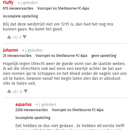
Fluffy
4 j
geleden
815 nieuwsreacties
Voorspel nu Shelbourne FC-Ajax
incomplete opstelling
Blij dat deze wedstrijd niet om 12:15 is, dan had het nog mis
kunnen gaan. Nu komt het goed.
+1/-1
johannn
4 j
geleden
25 nieuwsreacties
Voorspel nu Shelbourne FC-Ajax
geen opstelling
Hopelijk tegen Utrecht weer de goede vorm van de laatste weken.
Ik wil die Utrechters ook wel eens een keertje achter de bal aan
zien rennen ipv te schoppen en het bloed onder de nagels van ons
uit te halen. Gewoon vanaf het begin laten zien dat er absoluut
niks te halen valt.
+2/-0
aquarius
4 j
geleden
2206 nieuwsreacties
Voorspel nu Shelbourne FC-Ajax
incomplete opstelling
Dat hebben ze dus niet gedaan . Ze hebben dd eerste helft