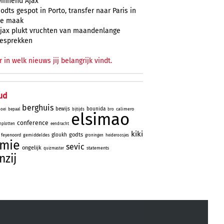
innend Ajax
odts gespot in Porto, transfer naar Paris in
e maak
jax plukt vruchten van maandenlange
esprekken
r in welk nieuws jij belangrijk vindt.
ud
berghuis
bewijs
bounida
calimero
oei
bepaal
bijtijds
bro
elsimao
conference
plotten
eendracht
kiki
godts
gloukh
feyenoord
gemiddeldes
groningen
heideroosjes
mie
sevic
ongelijk
statements
quizmaster
nzij