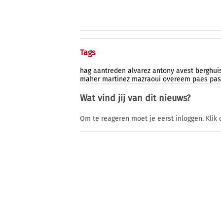
Tags
hag
aantreden
alvarez
antony
avest
berghui
maher
martinez
mazraoui
overeem
paes
pas
Wat vind jij van dit nieuws?
Om te reageren moet je eerst inloggen. Klik 