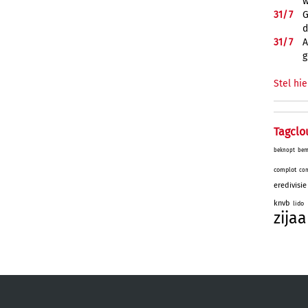
w
31/
7
G
d
31/
7
A
g
Stel hie
Tagclo
beknopt
bem
complot
com
eredivisie
knvb
lido
zijaa