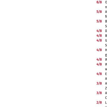
6/
8
O
5/
8
A
f
5/
8
B
S
4/
8
D
4/
8
B
4/
8
U
S
4/
8
H
g
4/
8
W
4/
8
W
w
4/
8
E
A
3/
8
A
Z
3/
8
A
C
2/
8
L