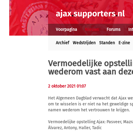
Voorpagina
Nieuws
Forums
In
Archief
Wedstrijden
Standen
E-zine
Vermoedelijke opstelli
wederom vast aan deze
2 oktober 2021 01:07
Het Algemeen Dagblad verwacht dat Ajax wed
om te wisselen is er niet na het geweldige 
namen wederom het vertrouwen te krijgen.
Vermoedelijke opstelling Ajax: Pasveer, Mazr
Álvarez, Antony, Haller, Tadic