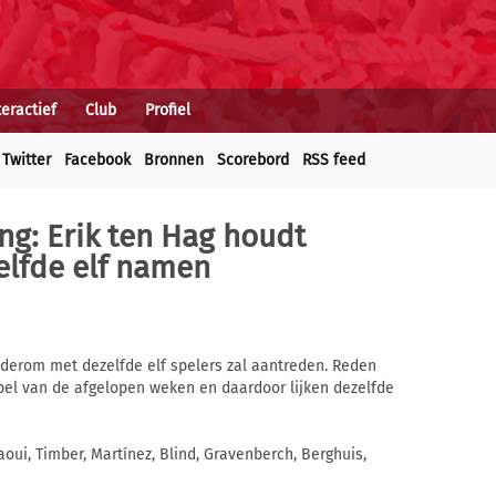
teractief
Club
Profiel
Twitter
Facebook
Bronnen
Scorebord
RSS feed
ng: Erik ten Hag houdt
lfde elf namen
erom met dezelfde elf spelers zal aantreden. Reden
spel van de afgelopen weken en daardoor lijken dezelfde
aoui, Timber, Martínez, Blind, Gravenberch, Berghuis,