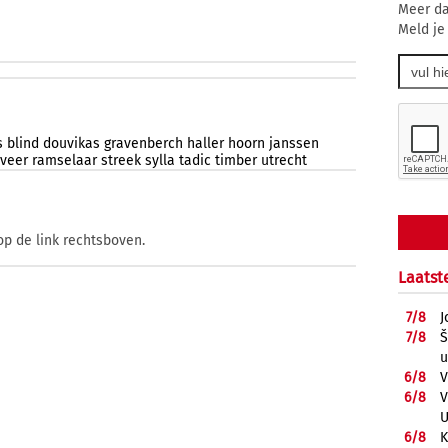
Meer da
Meld je
s
blind
douvikas
gravenberch
haller
hoorn
janssen
veer
ramselaar
streek
sylla
tadic
timber
utrecht
op de link rechtsboven.
Laatst
7/
8
J
7/
8
Š
u
6/
8
V
6/
8
V
U
6/
8
K