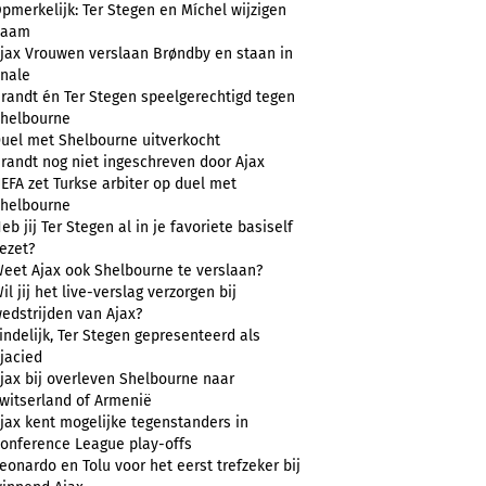
pmerkelijk: Ter Stegen en Míchel wijzigen
naam
jax Vrouwen verslaan Brøndby en staan in
inale
randt én Ter Stegen speelgerechtigd tegen
helbourne
uel met Shelbourne uitverkocht
randt nog niet ingeschreven door Ajax
EFA zet Turkse arbiter op duel met
helbourne
eb jij Ter Stegen al in je favoriete basiself
ezet?
eet Ajax ook Shelbourne te verslaan?
il jij het live-verslag verzorgen bij
edstrijden van Ajax?
indelijk, Ter Stegen gepresenteerd als
jacied
jax bij overleven Shelbourne naar
witserland of Armenië
jax kent mogelijke tegenstanders in
onference League play-offs
eonardo en Tolu voor het eerst trefzeker bij