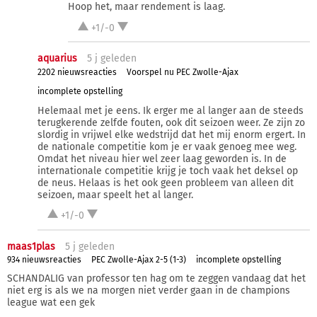
Hoop het, maar rendement is laag.
+1/-0
aquarius
5 j
geleden
2202 nieuwsreacties
Voorspel nu PEC Zwolle-Ajax
incomplete opstelling
Helemaal met je eens. Ik erger me al langer aan de steeds
terugkerende zelfde fouten, ook dit seizoen weer. Ze zijn zo
slordig in vrijwel elke wedstrijd dat het mij enorm ergert. In
de nationale competitie kom je er vaak genoeg mee weg.
Omdat het niveau hier wel zeer laag geworden is. In de
internationale competitie krijg je toch vaak het deksel op
de neus. Helaas is het ook geen probleem van alleen dit
seizoen, maar speelt het al langer.
+1/-0
maas1plas
5 j
geleden
934 nieuwsreacties
PEC Zwolle-Ajax 2-5 (1-3)
incomplete opstelling
SCHANDALIG van professor ten hag om te zeggen vandaag dat het
niet erg is als we na morgen niet verder gaan in de champions
league wat een gek