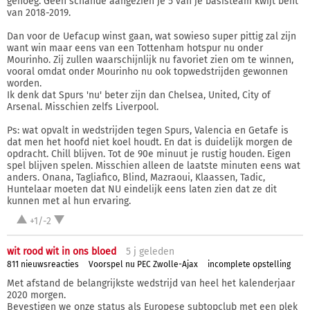
genoeg. Geen schande aangezien je 5 van je basisteam kwijt bent
van 2018-2019.
Dan voor de Uefacup winst gaan, wat sowieso super pittig zal zijn
want win maar eens van een Tottenham hotspur nu onder
Mourinho. Zij zullen waarschijnlijk nu favoriet zien om te winnen,
vooral omdat onder Mourinho nu ook topwedstrijden gewonnen
worden.
Ik denk dat Spurs 'nu' beter zijn dan Chelsea, United, City of
Arsenal. Misschien zelfs Liverpool.
Ps: wat opvalt in wedstrijden tegen Spurs, Valencia en Getafe is
dat men het hoofd niet koel houdt. En dat is duidelijk morgen de
opdracht. Chill blijven. Tot de 90e minuut je rustig houden. Eigen
spel blijven spelen. Misschien alleen de laatste minuten eens wat
anders. Onana, Tagliafico, Blind, Mazraoui, Klaassen, Tadic,
Huntelaar moeten dat NU eindelijk eens laten zien dat ze dit
kunnen met al hun ervaring.
+1/-2
wit rood wit in ons bloed
5 j
geleden
811 nieuwsreacties
Voorspel nu PEC Zwolle-Ajax
incomplete opstelling
Met afstand de belangrijkste wedstrijd van heel het kalenderjaar
2020 morgen.
Bevestigen we onze status als Europese subtopclub met een plek