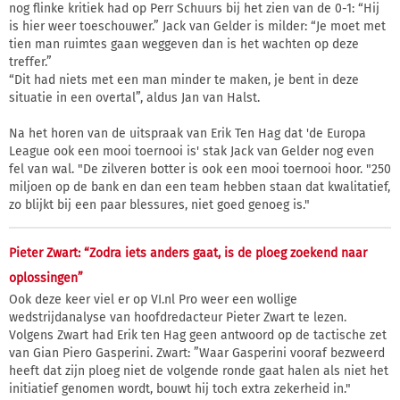
nog flinke kritiek had op Perr Schuurs bij het zien van de 0-1: “Hij
is hier weer toeschouwer.” Jack van Gelder is milder: “Je moet met
tien man ruimtes gaan weggeven dan is het wachten op deze
treffer.”
“Dit had niets met een man minder te maken, je bent in deze
situatie in een overtal”, aldus Jan van Halst.
Na het horen van de uitspraak van Erik Ten Hag dat 'de Europa
League ook een mooi toernooi is' stak Jack van Gelder nog even
fel van wal. "De zilveren botter is ook een mooi toernooi hoor. "250
miljoen op de bank en dan een team hebben staan dat kwalitatief,
zo blijkt bij een paar blessures, niet goed genoeg is."
Pieter Zwart: “Zodra iets anders gaat, is de ploeg zoekend naar
oplossingen”
Ook deze keer viel er op VI.nl Pro weer een wollige
wedstrijdanalyse van hoofdredacteur Pieter Zwart te lezen.
Volgens Zwart had Erik ten Hag geen antwoord op de tactische zet
van Gian Piero Gasperini. Zwart: ”Waar Gasperini vooraf bezweerd
heeft dat zijn ploeg niet de volgende ronde gaat halen als niet het
initiatief genomen wordt, bouwt hij toch extra zekerheid in."