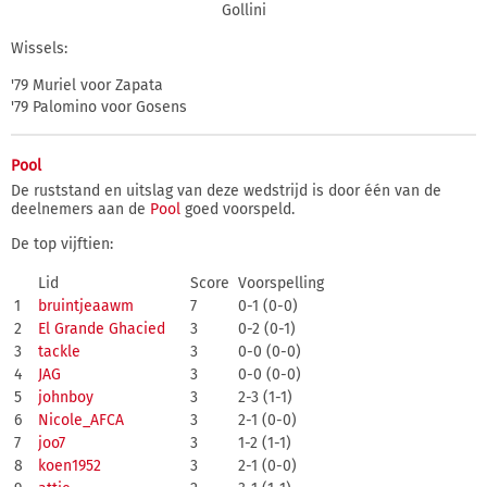
Gollini
Wissels:
'79 Muriel voor Zapata
'79 Palomino voor Gosens
Pool
De ruststand en uitslag van deze wedstrijd is door één van de
deelnemers aan de
Pool
goed voorspeld.
De top vijftien:
Lid
Score
Voorspelling
1
bruintjeaawm
7
0-1 (0-0)
2
El Grande Ghacied
3
0-2 (0-1)
3
tackle
3
0-0 (0-0)
4
JAG
3
0-0 (0-0)
5
johnboy
3
2-3 (1-1)
6
Nicole_AFCA
3
2-1 (0-0)
7
joo7
3
1-2 (1-1)
8
koen1952
3
2-1 (0-0)