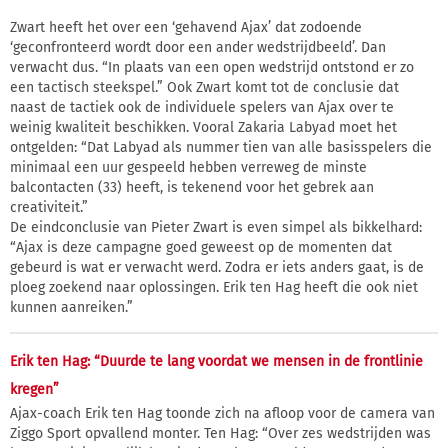
Zwart heeft het over een ‘gehavend Ajax’ dat zodoende
‘geconfronteerd wordt door een ander wedstrijdbeeld’. Dan
verwacht dus. “In plaats van een open wedstrijd ontstond er zo
een tactisch steekspel.” Ook Zwart komt tot de conclusie dat
naast de tactiek ook de individuele spelers van Ajax over te
weinig kwaliteit beschikken. Vooral Zakaria Labyad moet het
ontgelden: “Dat Labyad als nummer tien van alle basisspelers die
minimaal een uur gespeeld hebben verreweg de minste
balcontacten (33) heeft, is tekenend voor het gebrek aan
creativiteit.”
De eindconclusie van Pieter Zwart is even simpel als bikkelhard:
“Ajax is deze campagne goed geweest op de momenten dat
gebeurd is wat er verwacht werd. Zodra er iets anders gaat, is de
ploeg zoekend naar oplossingen. Erik ten Hag heeft die ook niet
kunnen aanreiken.”
Erik ten Hag: “Duurde te lang voordat we mensen in de frontlinie
kregen”
Ajax-coach Erik ten Hag toonde zich na afloop voor de camera van
Ziggo Sport opvallend monter. Ten Hag: “Over zes wedstrijden was