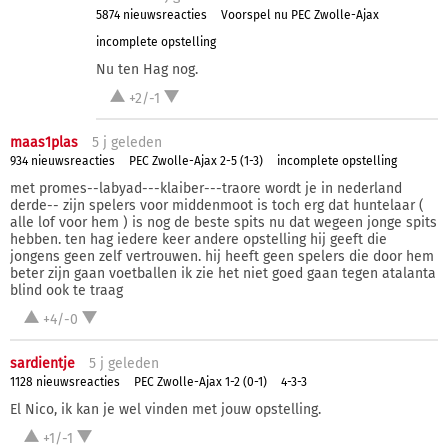
5874 nieuwsreacties
Voorspel nu PEC Zwolle-Ajax
incomplete opstelling
Nu ten Hag nog.
+2/-1
maas1plas
5 j
geleden
934 nieuwsreacties
PEC Zwolle-Ajax 2-5 (1-3)
incomplete opstelling
met promes--labyad---klaiber---traore wordt je in nederland
derde-- zijn spelers voor middenmoot is toch erg dat huntelaar (
alle lof voor hem ) is nog de beste spits nu dat wegeen jonge spits
hebben. ten hag iedere keer andere opstelling hij geeft die
jongens geen zelf vertrouwen. hij heeft geen spelers die door hem
beter zijn gaan voetballen ik zie het niet goed gaan tegen atalanta
blind ook te traag
+4/-0
sardientje
5 j
geleden
1128 nieuwsreacties
PEC Zwolle-Ajax 1-2 (0-1)
4-3-3
El Nico, ik kan je wel vinden met jouw opstelling.
+1/-1