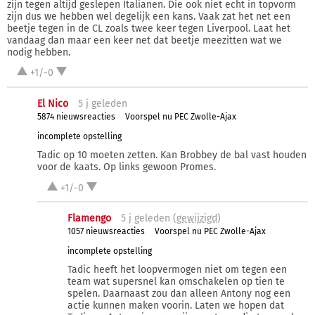
zijn tegen altijd geslepen Italianen. Die ook niet echt in topvorm
zijn dus we hebben wel degelijk een kans. Vaak zat het net een
beetje tegen in de CL zoals twee keer tegen Liverpool. Laat het
vandaag dan maar een keer net dat beetje meezitten wat we
nodig hebben.
+1/-0
El Nico
5 j
geleden
5874 nieuwsreacties
Voorspel nu PEC Zwolle-Ajax
incomplete opstelling
Tadic op 10 moeten zetten. Kan Brobbey de bal vast houden
voor de kaats. Op links gewoon Promes.
+1/-0
Flamengo
5 j
geleden (
gewijzigd
)
1057 nieuwsreacties
Voorspel nu PEC Zwolle-Ajax
incomplete opstelling
Tadic heeft het loopvermogen niet om tegen een
team wat supersnel kan omschakelen op tien te
spelen. Daarnaast zou dan alleen Antony nog een
actie kunnen maken voorin. Laten we hopen dat