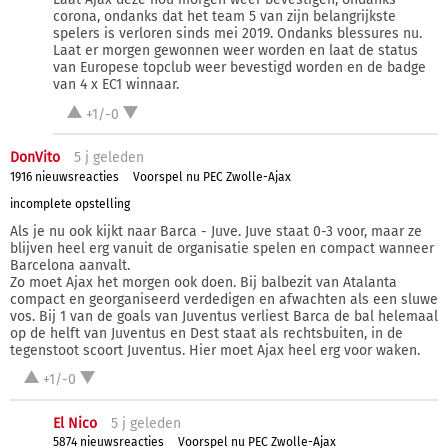
corona, ondanks dat het team 5 van zijn belangrijkste
spelers is verloren sinds mei 2019. Ondanks blessures nu.
Laat er morgen gewonnen weer worden en laat de status
van Europese topclub weer bevestigd worden en de badge
van 4 x EC1 winnaar.
+1/-0
DonVito
5 j
geleden
1916 nieuwsreacties
Voorspel nu PEC Zwolle-Ajax
incomplete opstelling
Als je nu ook kijkt naar Barca - Juve. Juve staat 0-3 voor, maar ze
blijven heel erg vanuit de organisatie spelen en compact wanneer
Barcelona aanvalt.
Zo moet Ajax het morgen ook doen. Bij balbezit van Atalanta
compact en georganiseerd verdedigen en afwachten als een sluwe
vos. Bij 1 van de goals van Juventus verliest Barca de bal helemaal
op de helft van Juventus en Dest staat als rechtsbuiten, in de
tegenstoot scoort Juventus. Hier moet Ajax heel erg voor waken.
+1/-0
El Nico
5 j
geleden
5874 nieuwsreacties
Voorspel nu PEC Zwolle-Ajax