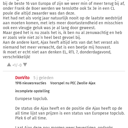
bij de beste 16 van Europa of zijn we weer min of meer terug bij af,
onder Frank de Boer werden we tenslotte ook 5x 3e in een CL
poule die altijd zwaarder was dan deze.
Het had net als vorig jaar natuurlijk nooit op de laatste wedstrijd
aan moeten komen, met iets meer doortastendheid en misschien
ook een vleugje geluk was je al lang door geweest.
Maar goed het is nu zoals het is, ik ben nu al zenuwachtig en heb
er zoals vele niet zo`n heel best gevoel bij.
Aan de andere kant, Ajax heeft altijd iets van dat het verast als
niemand het meer verwacht, dat is een beetje mij houvast.
Ik moet er echt niet aan denken EL, RTL 7, donderdagavond,
verschrikkelijk!
+1/-0
DonVito
5 j
geleden
1916 nieuwsreacties
Voorspel nu PEC Zwolle-Ajax
incomplete opstelling
Europese topclub.
De status die Ajax heeft en de positie die Ajax heeft op de
all time lijst van prijzen is een status van Europese topclub.
Plek 6 of all time.
Laat Ajax deze nou morgen weer bevestigen, ondanks