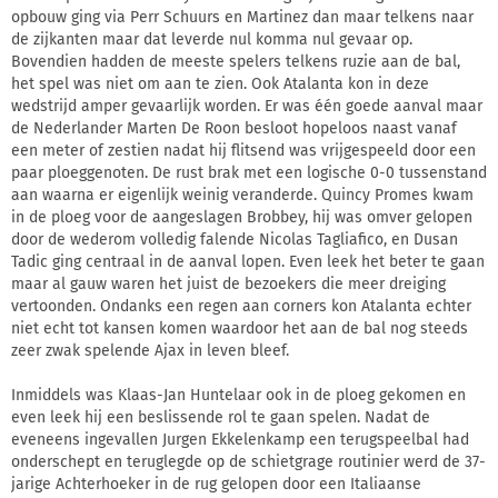
opbouw ging via Perr Schuurs en Martinez dan maar telkens naar
de zijkanten maar dat leverde nul komma nul gevaar op.
Bovendien hadden de meeste spelers telkens ruzie aan de bal,
het spel was niet om aan te zien. Ook Atalanta kon in deze
wedstrijd amper gevaarlijk worden. Er was één goede aanval maar
de Nederlander Marten De Roon besloot hopeloos naast vanaf
een meter of zestien nadat hij flitsend was vrijgespeeld door een
paar ploeggenoten. De rust brak met een logische 0-0 tussenstand
aan waarna er eigenlijk weinig veranderde. Quincy Promes kwam
in de ploeg voor de aangeslagen Brobbey, hij was omver gelopen
door de wederom volledig falende Nicolas Tagliafico, en Dusan
Tadic ging centraal in de aanval lopen. Even leek het beter te gaan
maar al gauw waren het juist de bezoekers die meer dreiging
vertoonden. Ondanks een regen aan corners kon Atalanta echter
niet echt tot kansen komen waardoor het aan de bal nog steeds
zeer zwak spelende Ajax in leven bleef.
Inmiddels was Klaas-Jan Huntelaar ook in de ploeg gekomen en
even leek hij een beslissende rol te gaan spelen. Nadat de
eveneens ingevallen Jurgen Ekkelenkamp een terugspeelbal had
onderschept en teruglegde op de schietgrage routinier werd de 37-
jarige Achterhoeker in de rug gelopen door een Italiaanse