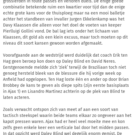
grossierden in foute passes en verloren duels. De enige goede
combinatie betekende ruim een kwartier voor tijd dan de enige
echte grote kans voor de thuisploeg maar na een mooi balletje
achter het standbeen van invaller Jurgen Ekkelenkamp was het
Davy Klaassen die alleen voor het doel de voeten van keeper
Pierlluigi Gollini vond. De bal lag iets onder het lichaam van
Klaassen, dit gold als een klein excuus, maar toch moeten op dit
niveau dit soort kansen gewoon worden afgemaakt.
Voorafgaande aan de wedstrijd werd duidelijk dat coach Erik ten
Hag geen beroep kon doen op Daley Blind en David Neres.
Eerstgenoemde meldde zich ‘ziek’ terwijl de Braziliaan toch niet
genoeg hersteld bleek van de blessure die hij vorige week op
Anfield had opgelopen. Ten Hag loste één en ander op door Brian
Brobbey de kans te geven als diepe spits (zijn eerste basisplaats
in Ajax 1) en Lisandro Martinez achterin op de plek van Blind te
laten acteren.
Zoals verwacht ontspon zich van meet af aan een soort van
tactisch steekspel waarin beide teams elkaar zo ongeveer aan het
kapot pressen waren. Ajax had er heel veel moeite mee en kon
zelfs geen enkele keer een verticale bal door het midden passen.
In dat opzicht werd Daley Blind wel degelijk enorm gemist. De