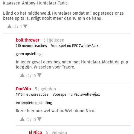
Klaassen-Antony-Huntelaar-Tadic.
Blind op het middenveld, Huntelaar omdat m.i nog steeds onze
beste spits is. Krijgt nooit meer dan 10 min de kans
+1/-1
bolt thrower
5 j
geleden
710 nieuwsreacties
Voorspel nu PEC Zwolle-Ajax
geen opstelling
In ieder geval eens beginnen met Huntelaar. Mocht de pijp
leeg zijn. Wisselen voor Traore.
+2/-0
DonVito
5 j
geleden
1916 nieuwsreacties
Voorspel nu PEC Zwolle-Ajax
incomplete opstelling
Ik zie hier ook wel wat in. Well done Nico.
+2/-0
El Nico
5 j
geleden