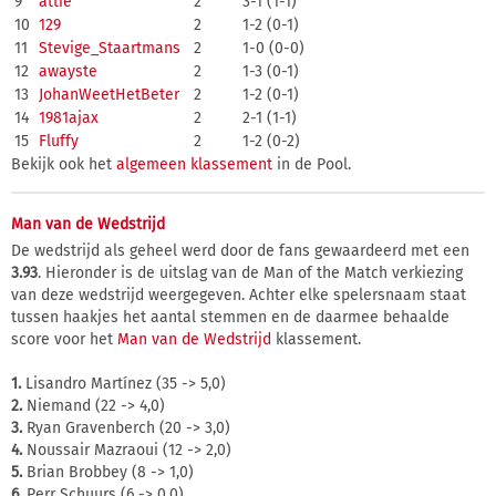
9
attie
2
3-1 (1-1)
10
129
2
1-2 (0-1)
11
Stevige_Staartmans
2
1-0 (0-0)
12
awayste
2
1-3 (0-1)
13
JohanWeetHetBeter
2
1-2 (0-1)
14
1981ajax
2
2-1 (1-1)
15
Fluffy
2
1-2 (0-2)
Bekijk ook het
algemeen klassement
in de Pool.
Man van de Wedstrijd
De wedstrijd als geheel werd door de fans gewaardeerd met een
3.93
. Hieronder is de uitslag van de Man of the Match verkiezing
van deze wedstrijd weergegeven. Achter elke spelersnaam staat
tussen haakjes het aantal stemmen en de daarmee behaalde
score voor het
Man van de Wedstrijd
klassement.
1.
Lisandro Martínez (35 -> 5,0)
2.
Niemand (22 -> 4,0)
3.
Ryan Gravenberch (20 -> 3,0)
4.
Noussair Mazraoui (12 -> 2,0)
5.
Brian Brobbey (8 -> 1,0)
6.
Perr Schuurs (6 -> 0,0)