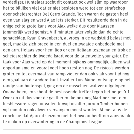
verdediger. Huntelaar zocht dit contact ook wel slim op waardoor
het te billijken viel dat er niet besloten werd tot een strafschop
door scheidsrechter Del Cerro Grande. Toch waren de gasten heel
even van slag en werd Ajax iets sterker. Dit resulteerde dan in de
enige echte grote kans voor Ajax welke dus door Klaassen
jammerlijk werd gemist. Vijf minuten later volgde dan de echte
genadeklap. Ryan Gravenberch, al vroeg in de wedstrijd belast met
geel, maakte zich breed in een duel en zwaaide onbedoeld met
een arm. Helaas voor hem liep er een Italiaan tegenaan en trok de
scheidsrechter de tweede kaart voor de talentvolle youngster. De
taak voor Ajax werd op dat moment bijkans onmogelijk, alleen wat
opportunisme en vooral veel hoop restten nog. De risico’s werden
groter en tot overmaat van ramp viel er dan ook vlak voor tijd nog
een goal aan de andere kant. Invaller Luis Muriel ontsnapte op het
randje van buitenspel, ging om de misschien wat ver uitgelopen
Onana heen, en schoof de beslissende treffer tegen het netje: 0-1.
Over en uit dus voor de gastheren die ook nog Martinez met een
liesblessure zagen uitvallen terwijl invaller Jurriën Timber binnen
vijf minuten ook alweer vervangen moest worden. Al met al is de
conclusie dat Ajax dit seizoen niet het niveau heeft om aanspraak
te maken op overwintering in de Champions League.