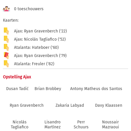
0 toeschouwers
Kaarten:
Ajax: Ryan Gravenberch ('22)
Ajax: Nicolás Tagliafico ('52)
Atalanta: Hateboer ('60)
Ajax: Ryan Gravenberch ('79)
Atalanta: Freuler ('82)
Opstelling Ajax
Dusan Tadić
Brian Brobbey
Antony Matheus dos Santos
Ryan Gravenberch
Zakaria Labyad
Davy Klaassen
Nicolás
Lisandro
Perr
Noussair
Tagliafico
Martínez
Schuurs
Mazraoui