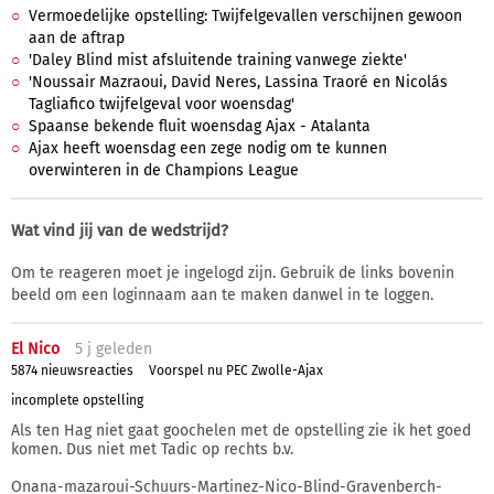
Vermoedelijke opstelling: Twijfelgevallen verschijnen gewoon
aan de aftrap
'Daley Blind mist afsluitende training vanwege ziekte'
'Noussair Mazraoui, David Neres, Lassina Traoré en Nicolás
Tagliafico twijfelgeval voor woensdag'
Spaanse bekende fluit woensdag Ajax - Atalanta
Ajax heeft woensdag een zege nodig om te kunnen
overwinteren in de Champions League
Wat vind jij van de wedstrijd?
Om te reageren moet je ingelogd zijn. Gebruik de links bovenin
beeld om een loginnaam aan te maken danwel in te loggen.
El Nico
5 j
geleden
5874 nieuwsreacties
Voorspel nu PEC Zwolle-Ajax
incomplete opstelling
Als ten Hag niet gaat goochelen met de opstelling zie ik het goed
komen. Dus niet met Tadic op rechts b.v.
Onana-mazaroui-Schuurs-Martinez-Nico-Blind-Gravenberch-