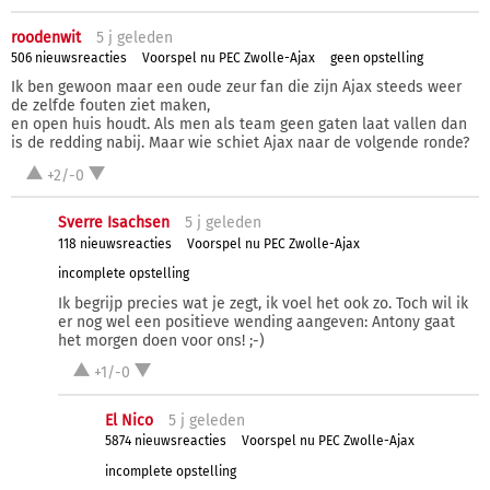
roodenwit
5 j
geleden
506 nieuwsreacties
Voorspel nu PEC Zwolle-Ajax
geen opstelling
Ik ben gewoon maar een oude zeur fan die zijn Ajax steeds weer
de zelfde fouten ziet maken,
en open huis houdt. Als men als team geen gaten laat vallen dan
is de redding nabij. Maar wie schiet Ajax naar de volgende ronde?
+2/-0
Sverre Isachsen
5 j
geleden
118 nieuwsreacties
Voorspel nu PEC Zwolle-Ajax
incomplete opstelling
Ik begrijp precies wat je zegt, ik voel het ook zo. Toch wil ik
er nog wel een positieve wending aangeven: Antony gaat
het morgen doen voor ons! ;-)
+1/-0
El Nico
5 j
geleden
5874 nieuwsreacties
Voorspel nu PEC Zwolle-Ajax
incomplete opstelling