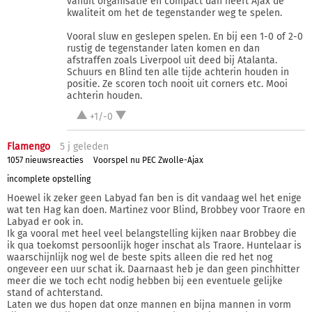
vanuit organisatie en compact dan heeft Ajax de
kwaliteit om het de tegenstander weg te spelen.
Vooral sluw en geslepen spelen. En bij een 1-0 of 2-0
rustig de tegenstander laten komen en dan
afstraffen zoals Liverpool uit deed bij Atalanta.
Schuurs en Blind ten alle tijde achterin houden in
positie. Ze scoren toch nooit uit corners etc. Mooi
achterin houden.
+1/-0
Flamengo
5 j
geleden
1057 nieuwsreacties
Voorspel nu PEC Zwolle-Ajax
incomplete opstelling
Hoewel ik zeker geen Labyad fan ben is dit vandaag wel het enige
wat ten Hag kan doen. Martinez voor Blind, Brobbey voor Traore en
Labyad er ook in.
Ik ga vooral met heel veel belangstelling kijken naar Brobbey die
ik qua toekomst persoonlijk hoger inschat als Traore. Huntelaar is
waarschijnlijk nog wel de beste spits alleen die red het nog
ongeveer een uur schat ik. Daarnaast heb je dan geen pinchhitter
meer die we toch echt nodig hebben bij een eventuele gelijke
stand of achterstand.
Laten we dus hopen dat onze mannen en bijna mannen in vorm