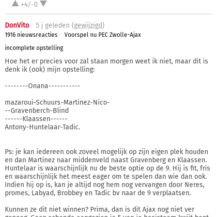
+4/-0
DonVito
5 j
geleden (
gewijzigd
)
1916 nieuwsreacties
Voorspel nu PEC Zwolle-Ajax
incomplete opstelling
Hoe het er precies voor zal staan morgen weet ik niet, maar dit is
denk ik (ook) mijn opstelling:
--------Onana-----------
mazaroui-Schuurs-Martinez-Nico-
--Gravenberch-Blind
------Klaassen------
Antony-Huntelaar-Tadic.
Ps: je kan iedereen ook zoveel mogelijk op zijn eigen plek houden
en dan Martinez naar middenveld naast Gravenberg en Klaassen.
Huntelaar is waarschijnlijk nu de beste optie op de 9. Hij is fit, fris
en waarschijnlijk het meest eager om te spelen dan wie dan ook.
Indien hij op is, kan je altijd nog hem nog vervangen door Neres,
promes, Labyad, Brobbey en Tadic bv naar de 9 verplaatsen.
Kunnen ze dit niet winnen? Prima, dan is dit Ajax nog niet ver