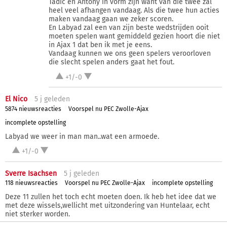
Tadic en Antony in vorm zijn want van die twee zal
heel veel afhangen vandaag. Als die twee hun acties
maken vandaag gaan we zeker scoren.
En Labyad zal een van zijn beste wedstrijden ooit
moeten spelen want gemiddeld gezien hoort die niet
in Ajax 1 dat ben ik met je eens.
Vandaag kunnen we ons geen spelers veroorloven
die slecht spelen anders gaat het fout.
+1/-0
El Nico
5 j
geleden
5874 nieuwsreacties
Voorspel nu PEC Zwolle-Ajax
incomplete opstelling
Labyad we weer in man man..wat een armoede.
+1/-0
Sverre Isachsen
5 j
geleden
118 nieuwsreacties
Voorspel nu PEC Zwolle-Ajax
incomplete opstelling
Deze 11 zullen het toch echt moeten doen. Ik heb het idee dat we
met deze wissels,wellicht met uitzondering van Huntelaar, echt
niet sterker worden.