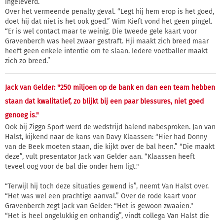
ingeleverd.”
Over het vermeende penalty geval. “Legt hij hem erop is het goed,
doet hij dat niet is het ook goed.” Wim Kieft vond het geen pingel.
“Er is wel contact maar te weinig. Die tweede gele kaart voor
Gravenberch was heel zwaar gestraft. Hji maakt zich breed maar
heeft geen enkele intentie om te slaan. Iedere voetballer maakt
zich zo breed.”
Jack van Gelder: "250 miljoen op de bank en dan een team hebben
staan dat kwalitatief, zo blijkt bij een paar blessures, niet goed
genoeg is."
Ook bij Ziggo Sport werd de wedstrijd balend nabesproken. Jan van
Halst, kijkend naar de kans van Davy Klaassen: “Hier had Donny
van de Beek moeten staan, die kijkt over de bal heen.” “Die maakt
deze”, vult presentator Jack van Gelder aan. “Klaassen heeft
teveel oog voor de bal die onder hem ligt."
“Terwijl hij toch deze situaties gewend is”, neemt Van Halst over.
“Het was wel een prachtige aanval.” Over de rode kaart voor
Gravenberch zegt Jack van Gelder: “Het is gewoon zwaaien."
“Het is heel ongelukkig en onhandig”, vindt collega Van Halst die